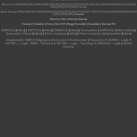
Albums.rss
:
2005
|
2006
|
2007
|
2008
|
2009
|
2010
|
2011
|
2012
|
2013
|
2014
|
2015
|
2016
|
2017
|
2018
|
2019
|
2020
|
2021
|
2022
|
2023
|
2024
|
2025
|
2026
|
Favoriter
Album Sitemap
:
2005
|
2006
|
2007
|
2008
|
2009
|
2010
|
2011
|
2012
|
2013
|
2014
|
2015
| 2016
|
2017
|
2018
|
2019
|
2020
|
2021
|
2022
|
2024
|
2025
|
2026
|
Favoriter
Blommor
:
Start
|
Sitemap
|
Sitemap
Facebook
|
Fotoalbum
|
Home
|
Start
|
WX
|
Blogg
|
Granudden
|
Granudden
|
Sitemap
|
WX
SM5GXQ
(
bilder
) |
SM7GXQ
(
bilder
) |
SM6GXQ
(
bilder
) |
Granudden
(
SM5GXQ (bilder) |bilder
) |
Granudden Öland
(
bilder
) |
Peter Lindquist
(
bilder
) |
Peter Lindquist Sjöfartsverket
(
bilder
)
Amatörradio
:
DMR
>
Talgrupper
|
EchoLink
>
Kortnummer
|
Repeatrar
>
SK5BN
:
Logik
>
SK7RFL
:
Logik
:
DMR
:
Täckning
>
SK7RN
:
Logik
:
Täckning
>
SM5GXQ
:
Logik
|
SDR
|
SvxLink