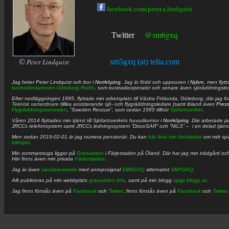
facebook.com/peter.a.lindquist
@sm6gxq
Twitter
©
Peter Lindquist
sm5gxq (at) telia.com
Jag heter
Peter
Lindquist
och bor i
Norrköping
. Jag är född och uppvuxen i
Nybro
, men flytt
kustradiostationen
Göteborg Radio
, som kustradiooperatör och senare även sjöräddningsle
Efter nedläggningen 1995, flyttade min arbetsplats till Västra Frölunda, Göteborg, där jag f
Teknisk samordnare
tillika assisterande sjö- och flygräddningsledare (samt ibland även
Pres
Flygräddningscentralen
, ”Sweden Rescue”, som sedan 1995 tillhör
Sjöfartsverket
.
Våren 2014 flyttades min tjänst till Sjöfartsverkets huvudkontor i
Norrköping
. Där arbetade j
JRCCs telefonsystem samt JRCCs ledningssystem ”DiscoSAR” och ”NILS” – i en delad tjäns
Men sedan 2019-02-01 är jag numera pensionär. Du kan
här läsa min berättelse
om mitt spä
bildspel
.
Min sommarstuga ligger på
Granudden
i Färjestaden på Öland. Där har jag min trädgård och
Här finns även min privata
Väderstation
.
Jag är även
sändareamatör
med anropssignal
SM5GXQ
alternativt
SM7GXQ
.
Allt publiceras på min webbplats
granudden.info
, samt på min blogg
cpgp.blogg.se
.
Jag finns förstås även på
Facebook
och
Twitter
. finns förstås även på
Facebook
och
Twitter
.