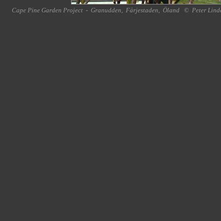
Cape Pine Garden Project
-
Granudden
,
Färjestaden
,
Öland
©
Peter Lind