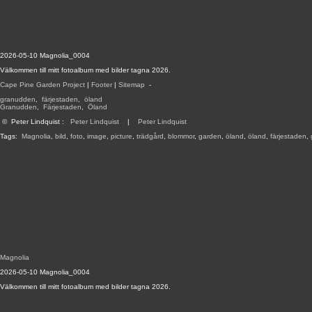
2026-05-10 Magnolia_0004
Välkommen till mitt fotoalbum med bilder tagna 2026.
Cape Pine Garden Project
|
Footer
|
Sitemap
-
granudden
,
färjestaden
,
öland
Granudden
,
Färjestaden
,
Öland
©
Peter Lindquist
:
Peter Lindquist
|
Peter Lindquist
Tags:
Magnolia
,
bild
,
foto
,
image
,
picture
,
trädgård
,
blommor
,
garden
,
öland
,
öland
,
färjestaden
,
Magnolia
2026-05-10 Magnolia_0004
Välkommen till mitt fotoalbum med bilder tagna 2026.