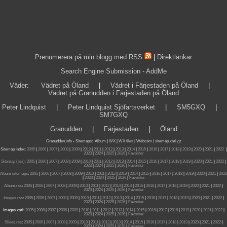
Prenumerera på min blogg med RSS
|
Direktlänkar
Search Engine Submission - AddMe
Väder
:
Vädret på Öland
|
Vädret i Färjestaden på Öland
|
Vädret på Granudden i Färjestaden på Öland
Peter Lindquist
|
Peter Lindquist Sjöfartsverket
|
SM5GXQ
|
SM7GXQ
Granudden
|
Färjestaden
|
Öland
Granudden.info
-
Sitemaps
:
Album
|
WX
|
WX files |
Webcam |
sitemap.xml.gz
Sitemap index:
2005
|
2006
|
2007
|
2008
|
2009
|
2010
|
2011
|
2012
|
2013
|
2014
|
2015
|
2016
|
2017
|
2018
|
2019
|
2020
|
2021
|
2022
|
2023
|
2024
|
2025
|
2026
|
Favoriter
Sitemap (rss):
2005
|
2006
|
2007
|
2008
|
2009
|
2010
|
2011
|
2012
|
2013
|
2014
|
2015
|
2016
|
2017
|
2018
|
2019
|
2020
|
2021
|
2022
|
2023
|
2024
|
2025
|
2026
|
Favoriter
Album sitemaps
:
2005
|
2006
|
2007
|
2008
|
2009
|
2010
|
2011
|
2012
|
2013
|
2014
|
2015
|
2016
|
2017
|
2018
|
2019
|
2020
|
2021
|
2022
|
2023
|
2024
|
2025
|
2026
|
Favoriter
Album.rss
:
2005
|
2006
|
2007
|
2008
|
2009
|
2010
|
2011
|
2012
|
2013
|
2014
|
2015
|
2016
|
2017
|
2018
|
2019
|
2020
|
2021
|
2022
|
2023
|
2024
|
2025
|
2026
|
Favoriter
Images.rss
:
2005
|
2006
|
2007
|
2008
|
2009
|
2010
|
2011
|
2012
|
2013
|
2014
|
2015
|
2016
|
2017
|
2018
|
2019
|
2020
|
2021
|
2022
|
2023
|
2024
|
2025
|
2026
|
Favoriter
Images.xml:
2005
|
2006
|
2007
|
2008
|
2009
|
2010
|
2011
|
2012
|
2013
|
2014
|
2015
|
2016
|
2017
|
2018
|
2019
|
2020
|
2021
|
2022
|
2023
|
2024
|
2025
|
2026
|
Favoriter
Slides.rss
:
2005
|
2006
|
2007
|
2008
|
2009
|
2010
|
2011
|
2012
|
2013
|
2014
|
2015
|
2016
|
2017
|
2018
|
2019
|
2020
|
2021
|
2022
|
2023
|
2024
|
2025
|
2026
|
Favoriter