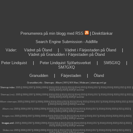
Prenumerera på min blogg med RSS
|
Direktlänkar
Search Engine Submission - AddMe
Väder
:
Vädret på Öland
|
Vädret i Färjestaden på Öland
|
Vädret på Granudden i Färjestaden på Öland
Peter Lindquist
|
Peter Lindquist Sjöfartsverket
|
SM5GXQ
|
SM7GXQ
Granudden
|
Färjestaden
|
Öland
Granudden.info
-
Sitemaps
:
Album
|
WX
|
WX files |
Webcam |
sitemap.xml.gz
Sitemap index:
2005
|
2006
|
2007
|
2008
|
2009
|
2010
|
2011
|
2012
|
2013
|
2014
|
2015
|
2016
|
2017
|
2018
|
2019
|
2020
|
2021
|
2022
|
2023
|
2024
|
2025
|
2026
|
Favoriter
Sitemap (rss):
2005
|
2006
|
2007
|
2008
|
2009
|
2010
|
2011
|
2012
|
2013
|
2014
|
2015
|
2016
|
2017
|
2018
|
2019
|
2020
|
2021
|
2022
|
2023
|
2024
|
2025
|
2026
|
Favoriter
Album sitemaps
:
2005
|
2006
|
2007
|
2008
|
2009
|
2010
|
2011
|
2012
|
2013
|
2014
|
2015
|
2016
|
2017
|
2018
|
2019
|
2020
|
2021
|
2022
|
2023
|
2024
|
2025
|
2026
|
Favoriter
Album.rss
:
2005
|
2006
|
2007
|
2008
|
2009
|
2010
|
2011
|
2012
|
2013
|
2014
|
2015
|
2016
|
2017
|
2018
|
2019
|
2020
|
2021
|
2022
|
2023
|
2024
|
2025
|
2026
|
Favoriter
Images.rss
:
2005
|
2006
|
2007
|
2008
|
2009
|
2010
|
2011
|
2012
|
2013
|
2014
|
2015
|
2016
|
2017
|
2018
|
2019
|
2020
|
2021
|
2022
|
2023
|
2024
|
2025
|
2026
|
Favoriter
Images.xml:
2005
|
2006
|
2007
|
2008
|
2009
|
2010
|
2011
|
2012
|
2013
|
2014
|
2015
|
2016
|
2017
|
2018
|
2019
|
2020
|
2021
|
2022
|
2023
|
2024
|
2025
|
2026
|
Favoriter
Slides.rss
:
2005
|
2006
|
2007
|
2008
|
2009
|
2010
|
2011
|
2012
|
2013
|
2014
|
2015
|
2016
|
2017
|
2018
|
2019
|
2020
|
2021
|
2022
|
2023
|
2024
|
2025
|
2026
|
Favoriter