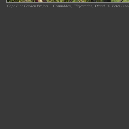
Cape Pine Garden Project
-
Granudden
,
Färjestaden
,
Öland
©
Peter Lind