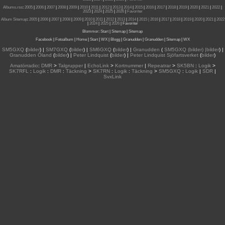
Albums.rss
:
2005
|
2006
|
2007
|
2008
|
2009
|
2010
|
2011
|
2012
|
2013
|
2014
|
2015
|
2016
|
2017
|
2018
|
2019
|
2020
|
2021
|
2022
|
2023
|
2024
|
2025
|
2026
|
Favoriter
Album Sitemap
:
2005
|
2006
|
2007
|
2008
|
2009
|
2010
|
2011
|
2012
|
2013
|
2014
|
2015
| 2016
|
2017
|
2018
|
2019
|
2020
|
2021
|
2022
|
2024
|
2025
|
2026
|
Favoriter
Blommor
:
Start
|
Sitemap
|
Sitemap
Facebook
|
Fotoalbum
|
Home
|
Start
|
WX
|
Blogg
|
Granudden
|
Granudden
|
Sitemap
|
WX
SM5GXQ
(
bilder
) |
SM7GXQ
(
bilder
) |
SM6GXQ
(
bilder
) |
Granudden
(
SM5GXQ (bilder) |bilder
) |
Granudden Öland
(
bilder
) |
Peter Lindquist
(
bilder
) |
Peter Lindquist Sjöfartsverket
(
bilder
)
Amatörradio
:
DMR
>
Talgrupper
|
EchoLink
>
Kortnummer
|
Repeatrar
>
SK5BN
:
Logik
>
SK7RFL
:
Logik
:
DMR
:
Täckning
>
SK7RN
:
Logik
:
Täckning
>
SM5GXQ
:
Logik
|
SDR
|
SvxLink