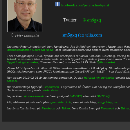
facebook.com/peter.a.lindquist
@sm6gxq
Twitter
©
Peter Lindquist
sm5gxq (at) telia.com
Jag heter
Peter
Lindquist
och bor i
Norrköping
. Jag är född och uppvuxen i
Nybro
, men flytt
kustradiostationen
Göteborg Radio
, som kustradiooperatör och senare även sjöräddningsle
Efter nedläggningen 1995, flyttade min arbetsplats till Västra Frölunda, Göteborg, där jag f
Teknisk samordnare
tillika assisterande sjö- och flygräddningsledare (samt ibland även
Pres
Flygräddningscentralen
, ”Sweden Rescue”, som sedan 1995 tillhör
Sjöfartsverket
.
Våren 2014 flyttades min tjänst till Sjöfartsverkets huvudkontor i
Norrköping
. Där arbetade j
JRCCs telefonsystem samt JRCCs ledningssystem ”DiscoSAR” och ”NILS” – i en delad tjäns
Men sedan 2019-02-01 är jag numera pensionär. Du kan
här läsa min berättelse
om mitt spä
bildspel
.
Min sommarstuga ligger på
Granudden
i Färjestaden på Öland. Där har jag min trädgård och
Här finns även min privata
Väderstation
.
Jag är även
sändareamatör
med anropssignal
SM5GXQ
alternativt
SM7GXQ
.
Allt publiceras på min webbplats
granudden.info
, samt på min blogg
cpgp.blogg.se
.
Jag finns förstås även på
Facebook
och
Twitter
. finns förstås även på
Facebook
och
Twitter
.