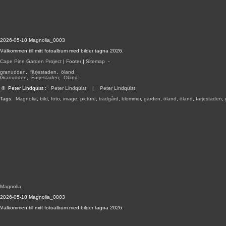
2026-05-10 Magnolia_0003
Välkommen till mitt fotoalbum med bilder tagna 2026.
Cape Pine Garden Project
|
Footer
|
Sitemap
-
granudden
,
färjestaden
,
öland
Granudden
,
Färjestaden
,
Öland
©
Peter Lindquist
:
Peter Lindquist
|
Peter Lindquist
Tags:
Magnolia
,
bild
,
foto
,
image
,
picture
,
trädgård
,
blommor
,
garden
,
öland
,
öland
,
färjestaden
,
Magnolia
2026-05-10 Magnolia_0003
Välkommen till mitt fotoalbum med bilder tagna 2026.