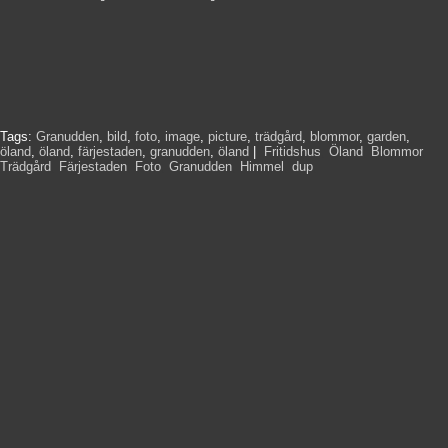
Tags:
Granudden
,
bild
,
foto
,
image
,
picture
,
trädgård
,
blommor
,
garden
,
öland
,
öland
,
färjestaden
,
granudden
,
öland
|
Fritidshus
,
Öland
,
Blommor
,
Trädgård
,
Färjestaden
,
Foto
,
Granudden
,
Himmel
,
dup
,