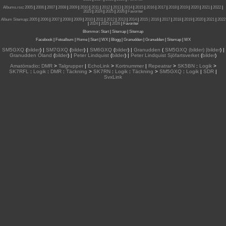
Albums.rss
:
2005
|
2006
|
2007
|
2008
|
2009
|
2010
|
2011
|
2012
|
2013
|
2014
|
2015
|
2016
|
2017
|
2018
|
2019
|
2020
|
2021
|
2022
|
2023
|
2024
|
2025
|
2026
|
Favoriter
Album Sitemap
:
2005
|
2006
|
2007
|
2008
|
2009
|
2010
|
2011
|
2012
|
2013
|
2014
|
2015
| 2016
|
2017
|
2018
|
2019
|
2020
|
2021
|
2022
|
2024
|
2025
|
2026
|
Favoriter
Blommor
:
Start
|
Sitemap
|
Sitemap
Facebook
|
Fotoalbum
|
Home
|
Start
|
WX
|
Blogg
|
Granudden
|
Granudden
|
Sitemap
|
WX
SM5GXQ
(
bilder
) |
SM7GXQ
(
bilder
) |
SM6GXQ
(
bilder
) |
Granudden
(
SM5GXQ (bilder) |bilder
) |
Granudden Öland
(
bilder
) |
Peter Lindquist
(
bilder
) |
Peter Lindquist Sjöfartsverket
(
bilder
)
Amatörradio
:
DMR
>
Talgrupper
|
EchoLink
>
Kortnummer
|
Repeatrar
>
SK5BN
:
Logik
>
SK7RFL
:
Logik
:
DMR
:
Täckning
>
SK7RN
:
Logik
:
Täckning
>
SM5GXQ
:
Logik
|
SDR
|
SvxLink