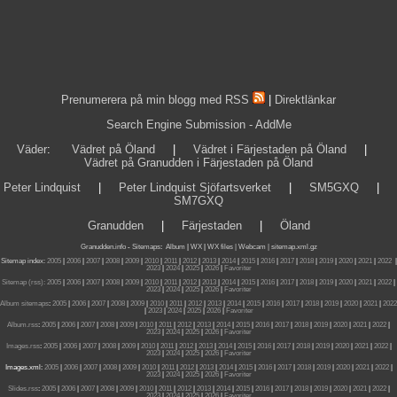
Prenumerera på min blogg med RSS
|
Direktlänkar
Search Engine Submission - AddMe
Väder
:
Vädret på Öland
|
Vädret i Färjestaden på Öland
|
Vädret på Granudden i Färjestaden på Öland
Peter Lindquist
|
Peter Lindquist Sjöfartsverket
|
SM5GXQ
|
SM7GXQ
Granudden
|
Färjestaden
|
Öland
Granudden.info
-
Sitemaps
:
Album
|
WX
|
WX files |
Webcam |
sitemap.xml.gz
Sitemap index:
2005
|
2006
|
2007
|
2008
|
2009
|
2010
|
2011
|
2012
|
2013
|
2014
|
2015
|
2016
|
2017
|
2018
|
2019
|
2020
|
2021
|
2022
|
2023
|
2024
|
2025
|
2026
|
Favoriter
Sitemap (rss):
2005
|
2006
|
2007
|
2008
|
2009
|
2010
|
2011
|
2012
|
2013
|
2014
|
2015
|
2016
|
2017
|
2018
|
2019
|
2020
|
2021
|
2022
|
2023
|
2024
|
2025
|
2026
|
Favoriter
Album sitemaps
:
2005
|
2006
|
2007
|
2008
|
2009
|
2010
|
2011
|
2012
|
2013
|
2014
|
2015
|
2016
|
2017
|
2018
|
2019
|
2020
|
2021
|
2022
|
2023
|
2024
|
2025
|
2026
|
Favoriter
Album.rss
:
2005
|
2006
|
2007
|
2008
|
2009
|
2010
|
2011
|
2012
|
2013
|
2014
|
2015
|
2016
|
2017
|
2018
|
2019
|
2020
|
2021
|
2022
|
2023
|
2024
|
2025
|
2026
|
Favoriter
Images.rss
:
2005
|
2006
|
2007
|
2008
|
2009
|
2010
|
2011
|
2012
|
2013
|
2014
|
2015
|
2016
|
2017
|
2018
|
2019
|
2020
|
2021
|
2022
|
2023
|
2024
|
2025
|
2026
|
Favoriter
Images.xml:
2005
|
2006
|
2007
|
2008
|
2009
|
2010
|
2011
|
2012
|
2013
|
2014
|
2015
|
2016
|
2017
|
2018
|
2019
|
2020
|
2021
|
2022
|
2023
|
2024
|
2025
|
2026
|
Favoriter
Slides.rss
:
2005
|
2006
|
2007
|
2008
|
2009
|
2010
|
2011
|
2012
|
2013
|
2014
|
2015
|
2016
|
2017
|
2018
|
2019
|
2020
|
2021
|
2022
|
2023
|
2024
|
2025
|
2026
|
Favoriter