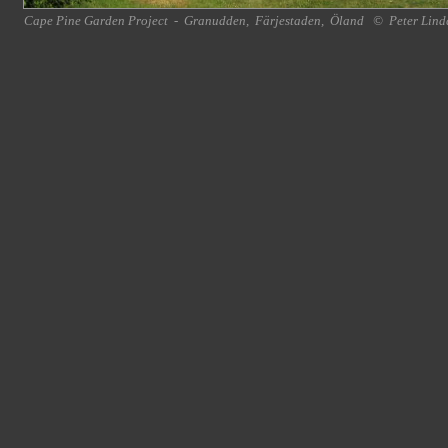
Cape Pine Garden Project
-
Granudden
,
Färjestaden
,
Öland
©
Peter Lind