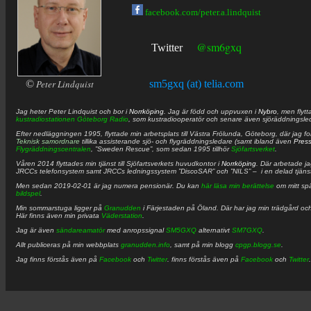
facebook.com/peter.a.lindquist
@sm6gxq
Twitter
©
Peter Lindquist
sm5gxq (at) telia.com
Jag heter
Peter
Lindquist
och bor i
Norrköping
. Jag är född och uppvuxen i
Nybro
, men flytt
kustradiostationen
Göteborg Radio
, som kustradiooperatör och senare även sjöräddningsle
Efter nedläggningen 1995, flyttade min arbetsplats till Västra Frölunda, Göteborg, där jag f
Teknisk samordnare
tillika assisterande sjö- och flygräddningsledare (samt ibland även
Pres
Flygräddningscentralen
, ”Sweden Rescue”, som sedan 1995 tillhör
Sjöfartsverket
.
Våren 2014 flyttades min tjänst till Sjöfartsverkets huvudkontor i
Norrköping
. Där arbetade j
JRCCs telefonsystem samt JRCCs ledningssystem ”DiscoSAR” och ”NILS” – i en delad tjäns
Men sedan 2019-02-01 är jag numera pensionär. Du kan
här läsa min berättelse
om mitt spä
bildspel
.
Min sommarstuga ligger på
Granudden
i Färjestaden på Öland. Där har jag min trädgård och
Här finns även min privata
Väderstation
.
Jag är även
sändareamatör
med anropssignal
SM5GXQ
alternativt
SM7GXQ
.
Allt publiceras på min webbplats
granudden.info
, samt på min blogg
cpgp.blogg.se
.
Jag finns förstås även på
Facebook
och
Twitter
. finns förstås även på
Facebook
och
Twitter
.