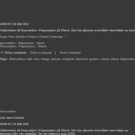
2008-07-16 Bild 004
Välkommen till Granudden i Färjestaden på Öland. Det här albumet innehåller mest bilder av blo
Cape Pine Garden Project
|
Footer
|
Sitemap
-
granudden
,
färjestaden
,
öland
Granudden
,
Färjestaden
,
Öland
©
Peter Lindquist
:
Peter Lindquist
|
Peter Lindquist
Tags:
Granudden
,
bild
,
foto
,
image
,
picture
,
trädgård
,
blommor
,
garden
,
öland
,
öland
,
färjestade
Granudden
Lite mera himmel...
2008-07-16 Bild 004
Välkommen till Granudden i Färjestaden på Öland. Det här albumet innehåller mest bilder av
blommor från min trädgård. De här bilderna togs 2008.