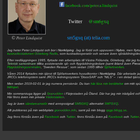
facebook.com/peter.a.lindquist
@sm6gxq
Twitter
©
Peter Lindquist
sm5gxq (at) telia.com
Jag heter
Peter
Lindquist
och bor i
Norrköping
. Jag är född och uppvuxen i
Nybro
, men flytt
kustradiostationen
Göteborg Radio
, som kustradiooperatör och senare även sjöräddningsle
Efter nedläggningen 1995, flyttade min arbetsplats till Västra Frölunda, Göteborg, där jag f
Teknisk samordnare
tillika assisterande sjö- och flygräddningsledare (samt ibland även
Pres
Flygräddningscentralen
, ”Sweden Rescue”, som sedan 1995 tillhör
Sjöfartsverket
.
Våren 2014 flyttades min tjänst till Sjöfartsverkets huvudkontor i
Norrköping
. Där arbetade j
JRCCs telefonsystem samt JRCCs ledningssystem ”DiscoSAR” och ”NILS” – i en delad tjäns
Men sedan 2019-02-01 är jag numera pensionär. Du kan
här läsa min berättelse
om mitt spä
bildspel
.
Min sommarstuga ligger på
Granudden
i Färjestaden på Öland. Där har jag min trädgård och
Här finns även min privata
Väderstation
.
Jag är även
sändareamatör
med anropssignal
SM5GXQ
alternativt
SM7GXQ
.
Allt publiceras på min webbplats
granudden.info
, samt på min blogg
cpgp.blogg.se
.
Jag finns förstås även på
Facebook
och
Twitter
. finns förstås även på
Facebook
och
Twitter
.