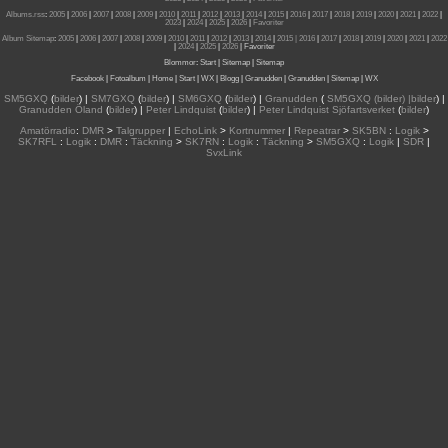
Albums.rss
:
2005
|
2006
|
2007
|
2008
|
2009
|
2010
|
2011
|
2012
|
2013
|
2014
|
2015
|
2016
|
2017
|
2018
|
2019
|
2020
|
2021
|
2022
|
2023
|
2024
|
2025
|
2026
|
Favoriter
Album Sitemap
:
2005
|
2006
|
2007
|
2008
|
2009
|
2010
|
2011
|
2012
|
2013
|
2014
|
2015
| 2016
|
2017
|
2018
|
2019
|
2020
|
2021
|
2022
|
2024
|
2025
|
2026
|
Favoriter
Blommor
:
Start
|
Sitemap
|
Sitemap
Facebook
|
Fotoalbum
|
Home
|
Start
|
WX
|
Blogg
|
Granudden
|
Granudden
|
Sitemap
|
WX
SM5GXQ
(
bilder
) |
SM7GXQ
(
bilder
) |
SM6GXQ
(
bilder
) |
Granudden
(
SM5GXQ (bilder) |bilder
) |
Granudden Öland
(
bilder
) |
Peter Lindquist
(
bilder
) |
Peter Lindquist Sjöfartsverket
(
bilder
)
Amatörradio
:
DMR
>
Talgrupper
|
EchoLink
>
Kortnummer
|
Repeatrar
>
SK5BN
:
Logik
>
SK7RFL
:
Logik
:
DMR
:
Täckning
>
SK7RN
:
Logik
:
Täckning
>
SM5GXQ
:
Logik
|
SDR
|
SvxLink