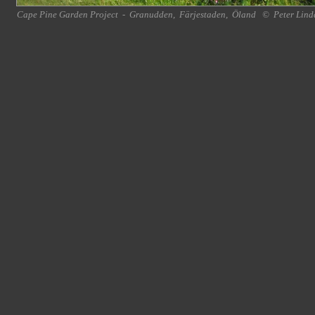
Cape Pine Garden Project
-
Granudden
,
Färjestaden
,
Öland
©
Peter Lind