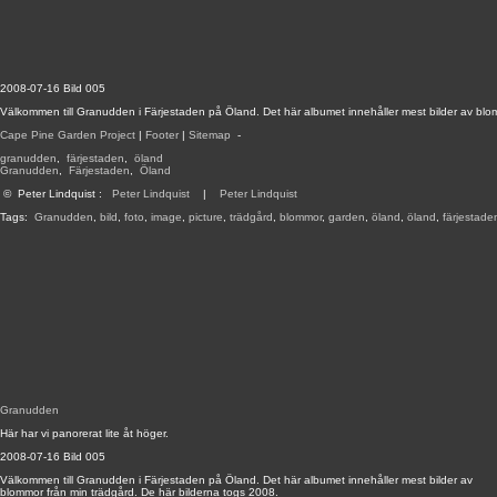
2008-07-16 Bild 005
Välkommen till Granudden i Färjestaden på Öland. Det här albumet innehåller mest bilder av blo
Cape Pine Garden Project
|
Footer
|
Sitemap
-
granudden
,
färjestaden
,
öland
Granudden
,
Färjestaden
,
Öland
©
Peter Lindquist
:
Peter Lindquist
|
Peter Lindquist
Tags:
Granudden
,
bild
,
foto
,
image
,
picture
,
trädgård
,
blommor
,
garden
,
öland
,
öland
,
färjestade
Granudden
Här har vi panorerat lite åt höger.
2008-07-16 Bild 005
Välkommen till Granudden i Färjestaden på Öland. Det här albumet innehåller mest bilder av
blommor från min trädgård. De här bilderna togs 2008.