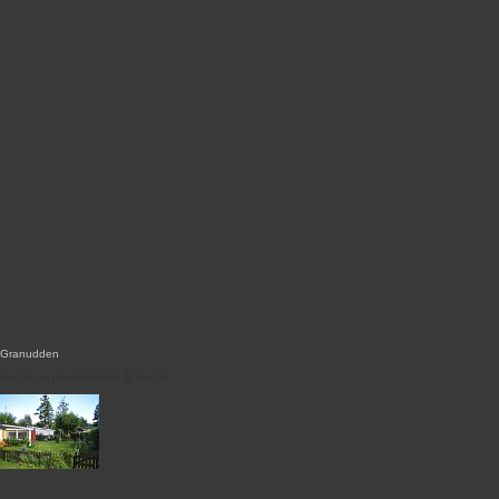
Granudden
Här har vi panorerat lite åt höger.