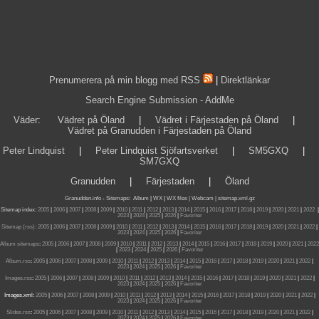
Prenumerera på min blogg med RSS
|
Direktlänkar
Search Engine Submission - AddMe
Väder
:
Vädret på Öland
|
Vädret i Färjestaden på Öland
|
Vädret på Granudden i Färjestaden på Öland
Peter Lindquist
|
Peter Lindquist Sjöfartsverket
|
SM5GXQ
|
SM7GXQ
Granudden
|
Färjestaden
|
Öland
Granudden.info
-
Sitemaps
:
Album
|
WX
|
WX files |
Webcam |
sitemap.xml.gz
Sitemap index:
2005
|
2006
|
2007
|
2008
|
2009
|
2010
|
2011
|
2012
|
2013
|
2014
|
2015
|
2016
|
2017
|
2018
|
2019
|
2020
|
2021
|
2022
|
2023
|
2024
|
2025
|
2026
|
Favoriter
Sitemap (rss):
2005
|
2006
|
2007
|
2008
|
2009
|
2010
|
2011
|
2012
|
2013
|
2014
|
2015
|
2016
|
2017
|
2018
|
2019
|
2020
|
2021
|
2022
|
2023
|
2024
|
2025
|
2026
|
Favoriter
Album sitemaps
:
2005
|
2006
|
2007
|
2008
|
2009
|
2010
|
2011
|
2012
|
2013
|
2014
|
2015
|
2016
|
2017
|
2018
|
2019
|
2020
|
2021
|
2022
|
2023
|
2024
|
2025
|
2026
|
Favoriter
Album.rss
:
2005
|
2006
|
2007
|
2008
|
2009
|
2010
|
2011
|
2012
|
2013
|
2014
|
2015
|
2016
|
2017
|
2018
|
2019
|
2020
|
2021
|
2022
|
2023
|
2024
|
2025
|
2026
|
Favoriter
Images.rss
:
2005
|
2006
|
2007
|
2008
|
2009
|
2010
|
2011
|
2012
|
2013
|
2014
|
2015
|
2016
|
2017
|
2018
|
2019
|
2020
|
2021
|
2022
|
2023
|
2024
|
2025
|
2026
|
Favoriter
Images.xml:
2005
|
2006
|
2007
|
2008
|
2009
|
2010
|
2011
|
2012
|
2013
|
2014
|
2015
|
2016
|
2017
|
2018
|
2019
|
2020
|
2021
|
2022
|
2023
|
2024
|
2025
|
2026
|
Favoriter
Slides.rss
:
2005
|
2006
|
2007
|
2008
|
2009
|
2010
|
2011
|
2012
|
2013
|
2014
|
2015
|
2016
|
2017
|
2018
|
2019
|
2020
|
2021
|
2022
|
2023
|
2024
|
2025
|
2026
|
Favoriter