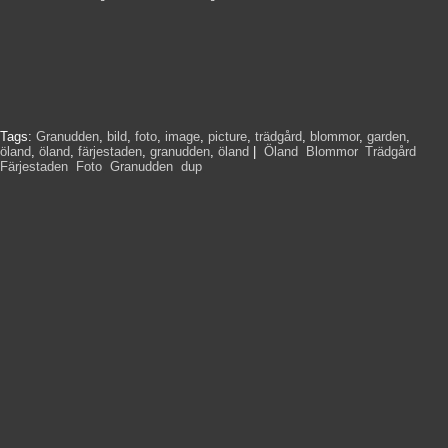
Tags:
Granudden
,
bild
,
foto
,
image
,
picture
,
trädgård
,
blommor
,
garden
,
öland
,
öland
,
färjestaden
,
granudden
,
öland
|
Öland
,
Blommor
,
Trädgård
,
Färjestaden
,
Foto
,
Granudden
,
dup
,