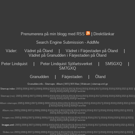
Prenumerera på min blogg med RSS
|
Direktlänkar
Search Engine Submission - AddMe
Väder
:
Vädret på Öland
|
Vädret i Färjestaden på Öland
|
Vädret på Granudden i Färjestaden på Öland
Peter Lindquist
|
Peter Lindquist Sjöfartsverket
|
SM5GXQ
|
SM7GXQ
Granudden
|
Färjestaden
|
Öland
Granudden.info
-
Sitemaps
:
Album
|
WX
|
WX files |
Webcam |
sitemap.xml.gz
Sitemap index:
2005
|
2006
|
2007
|
2008
|
2009
|
2010
|
2011
|
2012
|
2013
|
2014
|
2015
|
2016
|
2017
|
2018
|
2019
|
2020
|
2021
|
2022
|
2023
|
2024
|
2025
|
2026
|
Favoriter
Sitemap (rss):
2005
|
2006
|
2007
|
2008
|
2009
|
2010
|
2011
|
2012
|
2013
|
2014
|
2015
|
2016
|
2017
|
2018
|
2019
|
2020
|
2021
|
2022
|
2023
|
2024
|
2025
|
2026
|
Favoriter
Album sitemaps
:
2005
|
2006
|
2007
|
2008
|
2009
|
2010
|
2011
|
2012
|
2013
|
2014
|
2015
|
2016
|
2017
|
2018
|
2019
|
2020
|
2021
|
2022
|
2023
|
2024
|
2025
|
2026
|
Favoriter
Album.rss
:
2005
|
2006
|
2007
|
2008
|
2009
|
2010
|
2011
|
2012
|
2013
|
2014
|
2015
|
2016
|
2017
|
2018
|
2019
|
2020
|
2021
|
2022
|
2023
|
2024
|
2025
|
2026
|
Favoriter
Images.rss
:
2005
|
2006
|
2007
|
2008
|
2009
|
2010
|
2011
|
2012
|
2013
|
2014
|
2015
|
2016
|
2017
|
2018
|
2019
|
2020
|
2021
|
2022
|
2023
|
2024
|
2025
|
2026
|
Favoriter
Images.xml:
2005
|
2006
|
2007
|
2008
|
2009
|
2010
|
2011
|
2012
|
2013
|
2014
|
2015
|
2016
|
2017
|
2018
|
2019
|
2020
|
2021
|
2022
|
2023
|
2024
|
2025
|
2026
|
Favoriter
Slides.rss
:
2005
|
2006
|
2007
|
2008
|
2009
|
2010
|
2011
|
2012
|
2013
|
2014
|
2015
|
2016
|
2017
|
2018
|
2019
|
2020
|
2021
|
2022
|
2023
|
2024
|
2025
|
2026
|
Favoriter