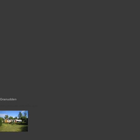
Granudden
Alltsammans sett från sjön.