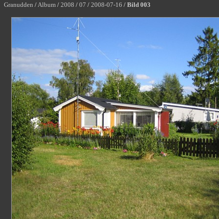
Granudden
/
Album
/
2008
/
07
/
2008-07-16
/
Bild 003