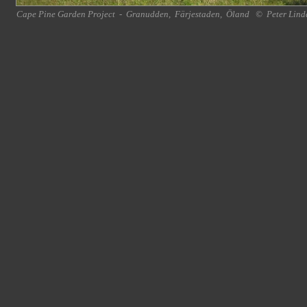
Cape Pine Garden Project
-
Granudden
,
Färjestaden
,
Öland
©
Peter Lind