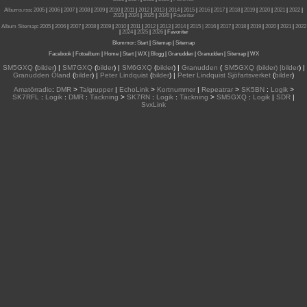
Albums.rss
:
2005
|
2006
|
2007
|
2008
|
2009
|
2010
|
2011
|
2012
|
2013
|
2014
|
2015
|
2016
|
2017
|
2018
|
2019
|
2020
|
2021
|
2022
|
2023
|
2024
|
2025
|
2026
|
Favoriter
Album Sitemap
:
2005
|
2006
|
2007
|
2008
|
2009
|
2010
|
2011
|
2012
|
2013
|
2014
|
2015
| 2016
|
2017
|
2018
|
2019
|
2020
|
2021
|
2022
|
2024
|
2025
|
2026
|
Favoriter
Blommor
:
Start
|
Sitemap
|
Sitemap
Facebook
|
Fotoalbum
|
Home
|
Start
|
WX
|
Blogg
|
Granudden
|
Granudden
|
Sitemap
|
WX
SM5GXQ
(
bilder
) |
SM7GXQ
(
bilder
) |
SM6GXQ
(
bilder
) |
Granudden
(
SM5GXQ (bilder) |bilder
) |
Granudden Öland
(
bilder
) |
Peter Lindquist
(
bilder
) |
Peter Lindquist Sjöfartsverket
(
bilder
)
Amatörradio
:
DMR
>
Talgrupper
|
EchoLink
>
Kortnummer
|
Repeatrar
>
SK5BN
:
Logik
>
SK7RFL
:
Logik
:
DMR
:
Täckning
>
SK7RN
:
Logik
:
Täckning
>
SM5GXQ
:
Logik
|
SDR
|
SvxLink