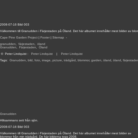
2008-07-16 Bild 003
Välkommen till Granudden i Färjestaden på Öland. Det här albumet innehåller mest bilder av blo
Cape Pine Garden Project
|
Footer
|
Sitemap
-
granudden
,
färjestaden
,
öland
Granudden
,
Färjestaden
,
Öland
©
Peter Lindquist
:
Peter Lindquist
|
Peter Lindquist
Tags:
Granudden
,
bild
,
foto
,
image
,
picture
,
trädgård
,
blommor
,
garden
,
öland
,
öland
,
färjestade
Granudden
Alltsammans sett från sjön.
2008-07-16 Bild 003
Välkommen till Granudden i Färjestaden på Öland. Det här albumet innehåller mest bilder av
blommor från min trädgård. De här bilderna togs 2008.