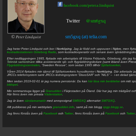
facebook.com/peter.a.lindquist
@sm6gxq
Twitter
©
Peter Lindquist
sm5gxq (at) telia.com
Jag heter
Peter
Lindquist
och bor i
Norrköping
. Jag är född och uppvuxen i
Nybro
, men flytt
kustradiostationen
Göteborg Radio
, som kustradiooperatör och senare även sjöräddningsle
Efter nedläggningen 1995, flyttade min arbetsplats till Västra Frölunda, Göteborg, där jag f
Teknisk samordnare
tillika assisterande sjö- och flygräddningsledare (samt ibland även
Pres
Flygräddningscentralen
, ”Sweden Rescue”, som sedan 1995 tillhör
Sjöfartsverket
.
Våren 2014 flyttades min tjänst till Sjöfartsverkets huvudkontor i
Norrköping
. Där arbetade j
JRCCs telefonsystem samt JRCCs ledningssystem ”DiscoSAR” och ”NILS” – i en delad tjäns
Men sedan 2019-02-01 är jag numera pensionär. Du kan
här läsa min berättelse
om mitt spä
bildspel
.
Min sommarstuga ligger på
Granudden
i Färjestaden på Öland. Där har jag min trädgård och
Här finns även min privata
Väderstation
.
Jag är även
sändareamatör
med anropssignal
SM5GXQ
alternativt
SM7GXQ
.
Allt publiceras på min webbplats
granudden.info
, samt på min blogg
cpgp.blogg.se
.
Jag finns förstås även på
Facebook
och
Twitter
. finns förstås även på
Facebook
och
Twitter
.