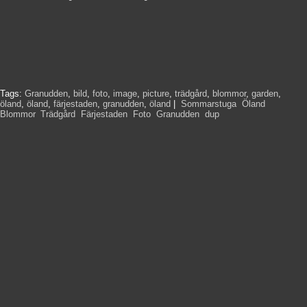
Tags:
Granudden
,
bild
,
foto
,
image
,
picture
,
trädgård
,
blommor
,
garden
,
öland
,
öland
,
färjestaden
,
granudden
,
öland
|
Sommarstuga
,
Öland
,
Blommor
,
Trädgård
,
Färjestaden
,
Foto
,
Granudden
,
dup
,