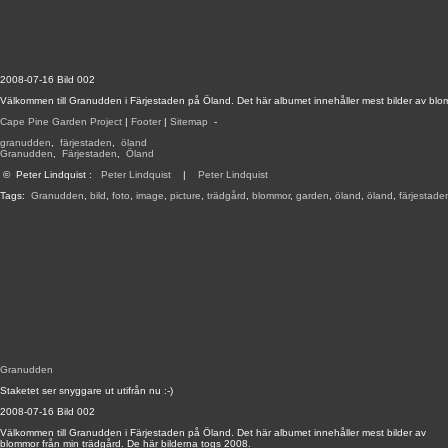
2008-07-16 Bild 002
Välkommen till Granudden i Färjestaden på Öland. Det här albumet innehåller mest bilder av blo
Cape Pine Garden Project
|
Footer
|
Sitemap
-
granudden
,
färjestaden
,
öland
Granudden
,
Färjestaden
,
Öland
©
Peter Lindquist
:
Peter Lindquist
|
Peter Lindquist
Tags:
Granudden
,
bild
,
foto
,
image
,
picture
,
trädgård
,
blommor
,
garden
,
öland
,
öland
,
färjestade
Granudden
Staketet ser snyggare ut utifrån nu :-)
2008-07-16 Bild 002
Välkommen till Granudden i Färjestaden på Öland. Det här albumet innehåller mest bilder av
blommor från min trädgård. De här bilderna togs 2008.