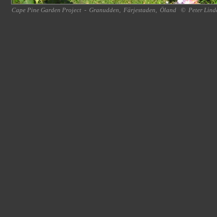
Cape Pine Garden Project
-
Granudden
,
Färjestaden
,
Öland
©
Peter Lind