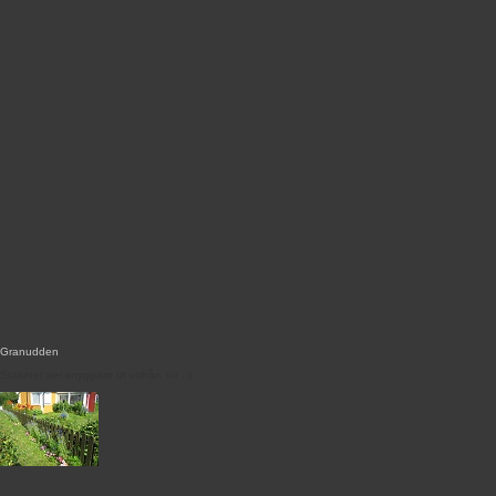
Granudden
Staketet ser snyggare ut utifrån nu :-)