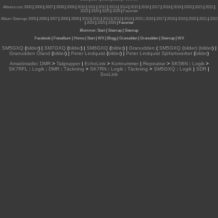
Albums.rss
:
2005
|
2006
|
2007
|
2008
|
2009
|
2010
|
2011
|
2012
|
2013
|
2014
|
2015
|
2016
|
2017
|
2018
|
2019
|
2020
|
2021
|
2022
|
2023
|
2024
|
2025
|
2026
|
Favoriter
Album Sitemap
:
2005
|
2006
|
2007
|
2008
|
2009
|
2010
|
2011
|
2012
|
2013
|
2014
|
2015
| 2016
|
2017
|
2018
|
2019
|
2020
|
2021
|
2022
|
2024
|
2025
|
2026
|
Favoriter
Blommor
:
Start
|
Sitemap
|
Sitemap
Facebook
|
Fotoalbum
|
Home
|
Start
|
WX
|
Blogg
|
Granudden
|
Granudden
|
Sitemap
|
WX
SM5GXQ
(
bilder
) |
SM7GXQ
(
bilder
) |
SM6GXQ
(
bilder
) |
Granudden
(
SM5GXQ (bilder) |bilder
) |
Granudden Öland
(
bilder
) |
Peter Lindquist
(
bilder
) |
Peter Lindquist Sjöfartsverket
(
bilder
)
Amatörradio
:
DMR
>
Talgrupper
|
EchoLink
>
Kortnummer
|
Repeatrar
>
SK5BN
:
Logik
>
SK7RFL
:
Logik
:
DMR
:
Täckning
>
SK7RN
:
Logik
:
Täckning
>
SM5GXQ
:
Logik
|
SDR
|
SvxLink