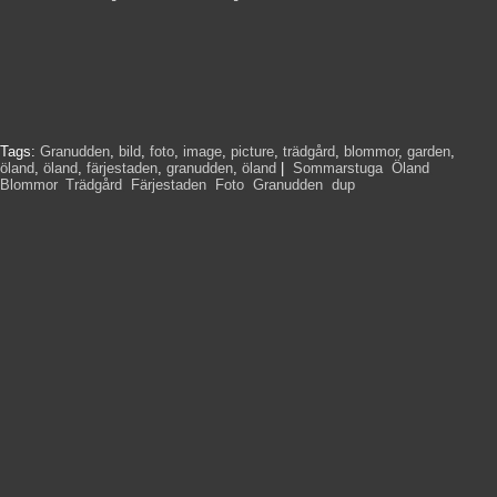
Tags:
Granudden
,
bild
,
foto
,
image
,
picture
,
trädgård
,
blommor
,
garden
,
öland
,
öland
,
färjestaden
,
granudden
,
öland
|
Sommarstuga
,
Öland
,
Blommor
,
Trädgård
,
Färjestaden
,
Foto
,
Granudden
,
dup
,