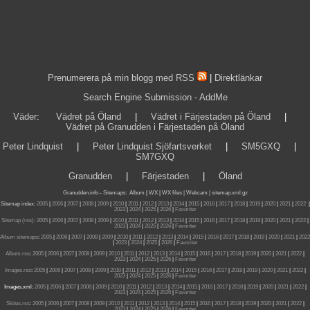
Prenumerera på min blogg med RSS
|
Direktlänkar
Search Engine Submission - AddMe
Väder
:
Vädret på Öland
|
Vädret i Färjestaden på Öland
|
Vädret på Granudden i Färjestaden på Öland
Peter Lindquist
|
Peter Lindquist Sjöfartsverket
|
SM5GXQ
|
SM7GXQ
Granudden
|
Färjestaden
|
Öland
Granudden.info
-
Sitemaps
:
Album
|
WX
|
WX files |
Webcam |
sitemap.xml.gz
Sitemap index:
2005
|
2006
|
2007
|
2008
|
2009
|
2010
|
2011
|
2012
|
2013
|
2014
|
2015
|
2016
|
2017
|
2018
|
2019
|
2020
|
2021
|
2022
|
2023
|
2024
|
2025
|
2026
|
Favoriter
Sitemap (rss):
2005
|
2006
|
2007
|
2008
|
2009
|
2010
|
2011
|
2012
|
2013
|
2014
|
2015
|
2016
|
2017
|
2018
|
2019
|
2020
|
2021
|
2022
|
2023
|
2024
|
2025
|
2026
|
Favoriter
Album sitemaps
:
2005
|
2006
|
2007
|
2008
|
2009
|
2010
|
2011
|
2012
|
2013
|
2014
|
2015
|
2016
|
2017
|
2018
|
2019
|
2020
|
2021
|
2022
|
2023
|
2024
|
2025
|
2026
|
Favoriter
Album.rss
:
2005
|
2006
|
2007
|
2008
|
2009
|
2010
|
2011
|
2012
|
2013
|
2014
|
2015
|
2016
|
2017
|
2018
|
2019
|
2020
|
2021
|
2022
|
2023
|
2024
|
2025
|
2026
|
Favoriter
Images.rss
:
2005
|
2006
|
2007
|
2008
|
2009
|
2010
|
2011
|
2012
|
2013
|
2014
|
2015
|
2016
|
2017
|
2018
|
2019
|
2020
|
2021
|
2022
|
2023
|
2024
|
2025
|
2026
|
Favoriter
Images.xml:
2005
|
2006
|
2007
|
2008
|
2009
|
2010
|
2011
|
2012
|
2013
|
2014
|
2015
|
2016
|
2017
|
2018
|
2019
|
2020
|
2021
|
2022
|
2023
|
2024
|
2025
|
2026
|
Favoriter
Slides.rss
:
2005
|
2006
|
2007
|
2008
|
2009
|
2010
|
2011
|
2012
|
2013
|
2014
|
2015
|
2016
|
2017
|
2018
|
2019
|
2020
|
2021
|
2022
|
2023
|
2024
|
2025
|
2026
|
Favoriter