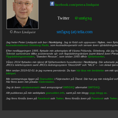
facebook.com/peter.a.lindquist
@sm6gxq
Twitter
©
Peter Lindquist
sm5gxq (at) telia.com
Jag heter
Peter
Lindquist
och bor i
Norrköping
. Jag är född och uppvuxen i
Nybro
, men flytt
kustradiostationen
Göteborg Radio
, som kustradiooperatör och senare även sjöräddningsle
Efter nedläggningen 1995, flyttade min arbetsplats till Västra Frölunda, Göteborg, där jag f
Teknisk samordnare
tillika assisterande sjö- och flygräddningsledare (samt ibland även
Pres
Flygräddningscentralen
, ”Sweden Rescue”, som sedan 1995 tillhör
Sjöfartsverket
.
Våren 2014 flyttades min tjänst till Sjöfartsverkets huvudkontor i
Norrköping
. Där arbetade j
JRCCs telefonsystem samt JRCCs ledningssystem ”DiscoSAR” och ”NILS” – i en delad tjäns
Men sedan 2019-02-01 är jag numera pensionär. Du kan
här läsa min berättelse
om mitt spä
bildspel
.
Min sommarstuga ligger på
Granudden
i Färjestaden på Öland. Där har jag min trädgård och
Här finns även min privata
Väderstation
.
Jag är även
sändareamatör
med anropssignal
SM5GXQ
alternativt
SM7GXQ
.
Allt publiceras på min webbplats
granudden.info
, samt på min blogg
cpgp.blogg.se
.
Jag finns förstås även på
Facebook
och
Twitter
. finns förstås även på
Facebook
och
Twitter
.