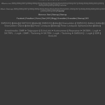
Albums.rss
:
2005
|
2006
|
2007
|
2008
|
2009
|
2010
|
2011
|
2012
|
2013
|
2014
|
2015
|
2016
|
2017
|
2018
|
2019
|
2020
|
2021
|
2022
|
2023
|
2024
|
2025
|
2026
|
Favoriter
Album Sitemap
:
2005
|
2006
|
2007
|
2008
|
2009
|
2010
|
2011
|
2012
|
2013
|
2014
|
2015
| 2016
|
2017
|
2018
|
2019
|
2020
|
2021
|
2022
|
2024
|
2025
|
2026
|
Favoriter
Blommor
:
Start
|
Sitemap
|
Sitemap
Facebook
|
Fotoalbum
|
Home
|
Start
|
WX
|
Blogg
|
Granudden
|
Granudden
|
Sitemap
|
WX
SM5GXQ
(
bilder
) |
SM7GXQ
(
bilder
) |
SM6GXQ
(
bilder
) |
Granudden
(
SM5GXQ (bilder) |bilder
) |
Granudden Öland
(
bilder
) |
Peter Lindquist
(
bilder
) |
Peter Lindquist Sjöfartsverket
(
bilder
)
Amatörradio
:
DMR
>
Talgrupper
|
EchoLink
>
Kortnummer
|
Repeatrar
>
SK5BN
:
Logik
>
SK7RFL
:
Logik
:
DMR
:
Täckning
>
SK7RN
:
Logik
:
Täckning
>
SM5GXQ
:
Logik
|
SDR
|
SvxLink