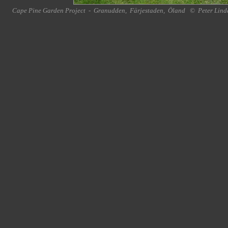
Cape Pine Garden Project
-
Granudden
,
Färjestaden
,
Öland
©
Peter Lind