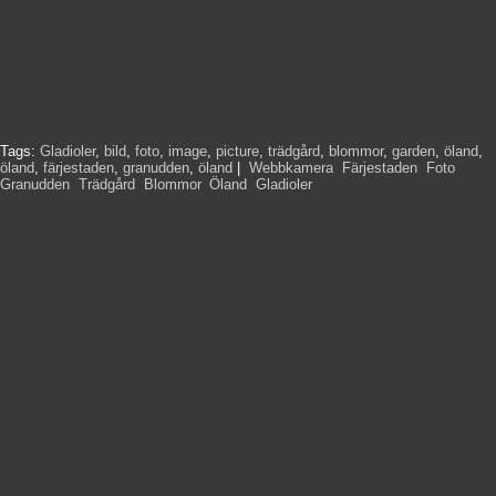
Tags:
Gladioler
,
bild
,
foto
,
image
,
picture
,
trädgård
,
blommor
,
garden
,
öland
,
öland
,
färjestaden
,
granudden
,
öland
|
Webbkamera
,
Färjestaden
,
Foto
,
Granudden
,
Trädgård
,
Blommor
,
Öland
,
Gladioler
,