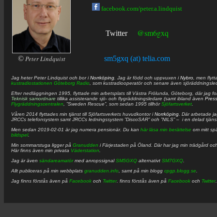
facebook.com/peter.a.lindquist
@sm6gxq
Twitter
©
Peter Lindquist
sm5gxq (at) telia.com
Jag heter
Peter
Lindquist
och bor i
Norrköping
. Jag är född och uppvuxen i
Nybro
, men flytt
kustradiostationen
Göteborg Radio
, som kustradiooperatör och senare även sjöräddningsle
Efter nedläggningen 1995, flyttade min arbetsplats till Västra Frölunda, Göteborg, där jag f
Teknisk samordnare
tillika assisterande sjö- och flygräddningsledare (samt ibland även
Pres
Flygräddningscentralen
, ”Sweden Rescue”, som sedan 1995 tillhör
Sjöfartsverket
.
Våren 2014 flyttades min tjänst till Sjöfartsverkets huvudkontor i
Norrköping
. Där arbetade j
JRCCs telefonsystem samt JRCCs ledningssystem ”DiscoSAR” och ”NILS” – i en delad tjäns
Men sedan 2019-02-01 är jag numera pensionär. Du kan
här läsa min berättelse
om mitt spä
bildspel
.
Min sommarstuga ligger på
Granudden
i Färjestaden på Öland. Där har jag min trädgård och
Här finns även min privata
Väderstation
.
Jag är även
sändareamatör
med anropssignal
SM5GXQ
alternativt
SM7GXQ
.
Allt publiceras på min webbplats
granudden.info
, samt på min blogg
cpgp.blogg.se
.
Jag finns förstås även på
Facebook
och
Twitter
. finns förstås även på
Facebook
och
Twitter
.