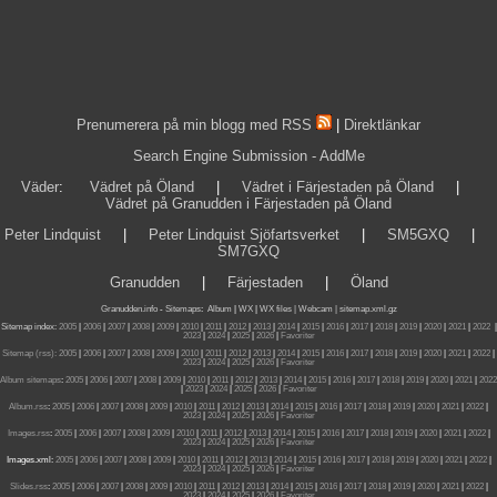
Prenumerera på min blogg med RSS
|
Direktlänkar
Search Engine Submission - AddMe
Väder
:
Vädret på Öland
|
Vädret i Färjestaden på Öland
|
Vädret på Granudden i Färjestaden på Öland
Peter Lindquist
|
Peter Lindquist Sjöfartsverket
|
SM5GXQ
|
SM7GXQ
Granudden
|
Färjestaden
|
Öland
Granudden.info
-
Sitemaps
:
Album
|
WX
|
WX files |
Webcam |
sitemap.xml.gz
Sitemap index:
2005
|
2006
|
2007
|
2008
|
2009
|
2010
|
2011
|
2012
|
2013
|
2014
|
2015
|
2016
|
2017
|
2018
|
2019
|
2020
|
2021
|
2022
|
2023
|
2024
|
2025
|
2026
|
Favoriter
Sitemap (rss):
2005
|
2006
|
2007
|
2008
|
2009
|
2010
|
2011
|
2012
|
2013
|
2014
|
2015
|
2016
|
2017
|
2018
|
2019
|
2020
|
2021
|
2022
|
2023
|
2024
|
2025
|
2026
|
Favoriter
Album sitemaps
:
2005
|
2006
|
2007
|
2008
|
2009
|
2010
|
2011
|
2012
|
2013
|
2014
|
2015
|
2016
|
2017
|
2018
|
2019
|
2020
|
2021
|
2022
|
2023
|
2024
|
2025
|
2026
|
Favoriter
Album.rss
:
2005
|
2006
|
2007
|
2008
|
2009
|
2010
|
2011
|
2012
|
2013
|
2014
|
2015
|
2016
|
2017
|
2018
|
2019
|
2020
|
2021
|
2022
|
2023
|
2024
|
2025
|
2026
|
Favoriter
Images.rss
:
2005
|
2006
|
2007
|
2008
|
2009
|
2010
|
2011
|
2012
|
2013
|
2014
|
2015
|
2016
|
2017
|
2018
|
2019
|
2020
|
2021
|
2022
|
2023
|
2024
|
2025
|
2026
|
Favoriter
Images.xml:
2005
|
2006
|
2007
|
2008
|
2009
|
2010
|
2011
|
2012
|
2013
|
2014
|
2015
|
2016
|
2017
|
2018
|
2019
|
2020
|
2021
|
2022
|
2023
|
2024
|
2025
|
2026
|
Favoriter
Slides.rss
:
2005
|
2006
|
2007
|
2008
|
2009
|
2010
|
2011
|
2012
|
2013
|
2014
|
2015
|
2016
|
2017
|
2018
|
2019
|
2020
|
2021
|
2022
|
2023
|
2024
|
2025
|
2026
|
Favoriter