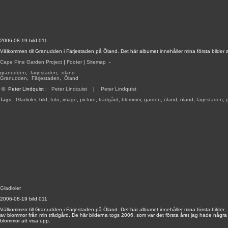
2006-08-19 bild 011
Välkommen till Granudden i Färjestaden på Öland. Det här albumet innehåller mina första bilder 
Cape Pine Garden Project
|
Footer
|
Sitemap
-
granudden
,
färjestaden
,
öland
Granudden
,
Färjestaden
,
Öland
©
Peter Lindquist
:
Peter Lindquist
|
Peter Lindquist
Tags:
Gladioler
,
bild
,
foto
,
image
,
picture
,
trädgård
,
blommor
,
garden
,
öland
,
öland
,
färjestaden
,
Gladioler
2006-08-19 bild 011
Välkommen till Granudden i Färjestaden på Öland. Det här albumet innehåller mina första bilder
av blommor från min trädgård. De här bilderna togs 2006, som var det första året jag hade några
blommor att visa upp.