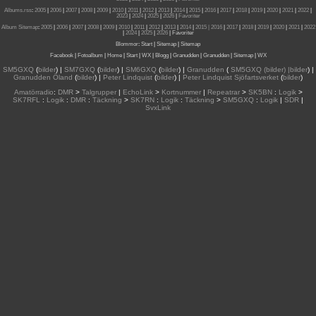
Albums.rss
:
2005
|
2006
|
2007
|
2008
|
2009
|
2010
|
2011
|
2012
|
2013
|
2014
|
2015
|
2016
|
2017
|
2018
|
2019
|
2020
|
2021
|
2022
|
2023
|
2024
|
2025
|
2026
|
Favoriter
Album Sitemap
:
2005
|
2006
|
2007
|
2008
|
2009
|
2010
|
2011
|
2012
|
2013
|
2014
|
2015
| 2016
|
2017
|
2018
|
2019
|
2020
|
2021
|
2022
|
2024
|
2025
|
2026
|
Favoriter
Blommor
:
Start
|
Sitemap
|
Sitemap
Facebook
|
Fotoalbum
|
Home
|
Start
|
WX
|
Blogg
|
Granudden
|
Granudden
|
Sitemap
|
WX
SM5GXQ
(
bilder
) |
SM7GXQ
(
bilder
) |
SM6GXQ
(
bilder
) |
Granudden
(
SM5GXQ (bilder) |bilder
) |
Granudden Öland
(
bilder
) |
Peter Lindquist
(
bilder
) |
Peter Lindquist Sjöfartsverket
(
bilder
)
Amatörradio
:
DMR
>
Talgrupper
|
EchoLink
>
Kortnummer
|
Repeatrar
>
SK5BN
:
Logik
>
SK7RFL
:
Logik
:
DMR
:
Täckning
>
SK7RN
:
Logik
:
Täckning
>
SM5GXQ
:
Logik
|
SDR
|
SvxLink