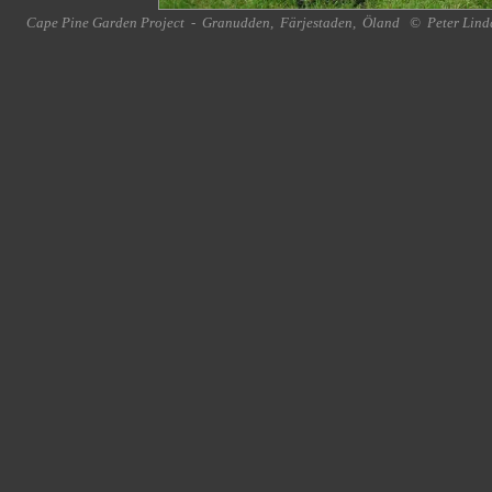
Cape Pine Garden Project
-
Granudden
,
Färjestaden
,
Öland
©
Peter Lind