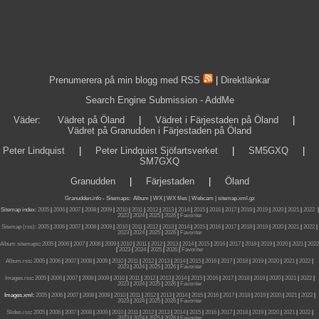
Prenumerera på min blogg med RSS
|
Direktlänkar
Search Engine Submission - AddMe
Väder
:
Vädret på Öland
|
Vädret i Färjestaden på Öland
|
Vädret på Granudden i Färjestaden på Öland
Peter Lindquist
|
Peter Lindquist Sjöfartsverket
|
SM5GXQ
|
SM7GXQ
Granudden
|
Färjestaden
|
Öland
Granudden.info
-
Sitemaps
:
Album
|
WX
|
WX files |
Webcam |
sitemap.xml.gz
Sitemap index:
2005
|
2006
|
2007
|
2008
|
2009
|
2010
|
2011
|
2012
|
2013
|
2014
|
2015
|
2016
|
2017
|
2018
|
2019
|
2020
|
2021
|
2022
|
2023
|
2024
|
2025
|
2026
|
Favoriter
Sitemap (rss):
2005
|
2006
|
2007
|
2008
|
2009
|
2010
|
2011
|
2012
|
2013
|
2014
|
2015
|
2016
|
2017
|
2018
|
2019
|
2020
|
2021
|
2022
|
2023
|
2024
|
2025
|
2026
|
Favoriter
Album sitemaps
:
2005
|
2006
|
2007
|
2008
|
2009
|
2010
|
2011
|
2012
|
2013
|
2014
|
2015
|
2016
|
2017
|
2018
|
2019
|
2020
|
2021
|
2022
|
2023
|
2024
|
2025
|
2026
|
Favoriter
Album.rss
:
2005
|
2006
|
2007
|
2008
|
2009
|
2010
|
2011
|
2012
|
2013
|
2014
|
2015
|
2016
|
2017
|
2018
|
2019
|
2020
|
2021
|
2022
|
2023
|
2024
|
2025
|
2026
|
Favoriter
Images.rss
:
2005
|
2006
|
2007
|
2008
|
2009
|
2010
|
2011
|
2012
|
2013
|
2014
|
2015
|
2016
|
2017
|
2018
|
2019
|
2020
|
2021
|
2022
|
2023
|
2024
|
2025
|
2026
|
Favoriter
Images.xml:
2005
|
2006
|
2007
|
2008
|
2009
|
2010
|
2011
|
2012
|
2013
|
2014
|
2015
|
2016
|
2017
|
2018
|
2019
|
2020
|
2021
|
2022
|
2023
|
2024
|
2025
|
2026
|
Favoriter
Slides.rss
:
2005
|
2006
|
2007
|
2008
|
2009
|
2010
|
2011
|
2012
|
2013
|
2014
|
2015
|
2016
|
2017
|
2018
|
2019
|
2020
|
2021
|
2022
|
2023
|
2024
|
2025
|
2026
|
Favoriter