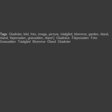
Tags:
Gladioler
,
bild
,
foto
,
image
,
picture
,
trädgård
,
blommor
,
garden
,
öland
,
öland
,
färjestaden
,
granudden
,
öland
|
Gladiolus
,
Färjestaden
,
Foto
,
Granudden
,
Trädgård
,
Blommor
,
Öland
,
Gladioler
,