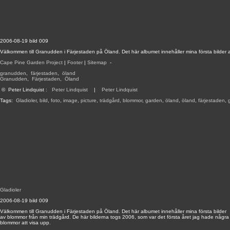
2006-08-19 bild 009
Välkommen till Granudden i Färjestaden på Öland. Det här albumet innehåller mina första bilder 
Cape Pine Garden Project
|
Footer
|
Sitemap
-
granudden
,
färjestaden
,
öland
Granudden
,
Färjestaden
,
Öland
©
Peter Lindquist
:
Peter Lindquist
|
Peter Lindquist
Tags:
Gladioler
,
bild
,
foto
,
image
,
picture
,
trädgård
,
blommor
,
garden
,
öland
,
öland
,
färjestaden
,
Gladioler
2006-08-19 bild 009
Välkommen till Granudden i Färjestaden på Öland. Det här albumet innehåller mina första bilder
av blommor från min trädgård. De här bilderna togs 2006, som var det första året jag hade några
blommor att visa upp.