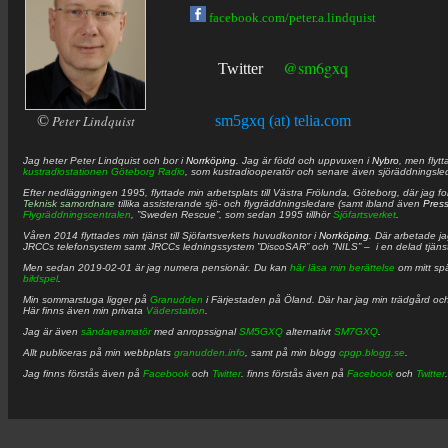
facebook.com/peter.a.lindquist
@sm6gxq
Twitter
©
Peter Lindquist
sm5gxq (at) telia.com
Jag heter
Peter
Lindquist
och bor i
Norrköping
. Jag är född och uppvuxen i
Nybro
, men flytt
kustradiostationen
Göteborg Radio
, som kustradiooperatör och senare även sjöräddningsle
Efter nedläggningen 1995, flyttade min arbetsplats till Västra Frölunda, Göteborg, där jag f
Teknisk samordnare
tillika assisterande sjö- och flygräddningsledare (samt ibland även
Pres
Flygräddningscentralen
, ”Sweden Rescue”, som sedan 1995 tillhör
Sjöfartsverket
.
Våren 2014 flyttades min tjänst till Sjöfartsverkets huvudkontor i
Norrköping
. Där arbetade j
JRCCs telefonsystem samt JRCCs ledningssystem ”DiscoSAR” och ”NILS” – i en delad tjäns
Men sedan 2019-02-01 är jag numera pensionär. Du kan
här läsa min berättelse
om mitt spä
bildspel
.
Min sommarstuga ligger på
Granudden
i Färjestaden på Öland. Där har jag min trädgård och
Här finns även min privata
Väderstation
.
Jag är även
sändareamatör
med anropssignal
SM5GXQ
alternativt
SM7GXQ
.
Allt publiceras på min webbplats
granudden.info
, samt på min blogg
cpgp.blogg.se
.
Jag finns förstås även på
Facebook
och
Twitter
. finns förstås även på
Facebook
och
Twitter
.