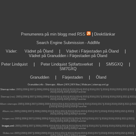
Prenumerera på min blogg med RSS
|
Direktlänkar
Search Engine Submission - AddMe
Väder
:
Vädret på Öland
|
Vädret i Färjestaden på Öland
|
Vädret på Granudden i Färjestaden på Öland
Peter Lindquist
|
Peter Lindquist Sjöfartsverket
|
SM5GXQ
|
SM7GXQ
Granudden
|
Färjestaden
|
Öland
Granudden.info
-
Sitemaps
:
Album
|
WX
|
WX files |
Webcam |
sitemap.xml.gz
Sitemap index:
2005
|
2006
|
2007
|
2008
|
2009
|
2010
|
2011
|
2012
|
2013
|
2014
|
2015
|
2016
|
2017
|
2018
|
2019
|
2020
|
2021
|
2022
|
2023
|
2024
|
2025
|
2026
|
Favoriter
Sitemap (rss):
2005
|
2006
|
2007
|
2008
|
2009
|
2010
|
2011
|
2012
|
2013
|
2014
|
2015
|
2016
|
2017
|
2018
|
2019
|
2020
|
2021
|
2022
|
2023
|
2024
|
2025
|
2026
|
Favoriter
Album sitemaps
:
2005
|
2006
|
2007
|
2008
|
2009
|
2010
|
2011
|
2012
|
2013
|
2014
|
2015
|
2016
|
2017
|
2018
|
2019
|
2020
|
2021
|
2022
|
2023
|
2024
|
2025
|
2026
|
Favoriter
Album.rss
:
2005
|
2006
|
2007
|
2008
|
2009
|
2010
|
2011
|
2012
|
2013
|
2014
|
2015
|
2016
|
2017
|
2018
|
2019
|
2020
|
2021
|
2022
|
2023
|
2024
|
2025
|
2026
|
Favoriter
Images.rss
:
2005
|
2006
|
2007
|
2008
|
2009
|
2010
|
2011
|
2012
|
2013
|
2014
|
2015
|
2016
|
2017
|
2018
|
2019
|
2020
|
2021
|
2022
|
2023
|
2024
|
2025
|
2026
|
Favoriter
Images.xml:
2005
|
2006
|
2007
|
2008
|
2009
|
2010
|
2011
|
2012
|
2013
|
2014
|
2015
|
2016
|
2017
|
2018
|
2019
|
2020
|
2021
|
2022
|
2023
|
2024
|
2025
|
2026
|
Favoriter
Slides.rss
:
2005
|
2006
|
2007
|
2008
|
2009
|
2010
|
2011
|
2012
|
2013
|
2014
|
2015
|
2016
|
2017
|
2018
|
2019
|
2020
|
2021
|
2022
|
2023
|
2024
|
2025
|
2026
|
Favoriter