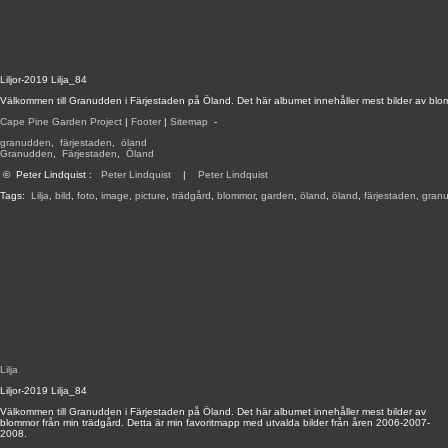
Liljor-2019 Lilja_84
Välkommen till Granudden i Färjestaden på Öland. Det här albumet innehåller mest bilder av blo
Cape Pine Garden Project
|
Footer
|
Sitemap
-
granudden
,
färjestaden
,
öland
Granudden
,
Färjestaden
,
Öland
©
Peter Lindquist
:
Peter Lindquist
|
Peter Lindquist
Tags:
Lilja
,
bild
,
foto
,
image
,
picture
,
trädgård
,
blommor
,
garden
,
öland
,
öland
,
färjestaden
,
gran
Lilja
Liljor-2019 Lilja_84
Välkommen till Granudden i Färjestaden på Öland. Det här albumet innehåller mest bilder av
blommor från min trädgård. Detta är min favoritmapp med utvalda bilder från åren 2006-2007-
2008.