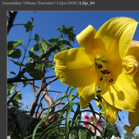
Granudden
/
Album
/
Favoriter
/
Liljor-2019
/
Lilja_84