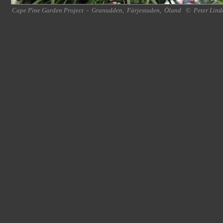
Cape Pine Garden Project
-
Granudden
,
Färjestaden
,
Öland
©
Peter Lind