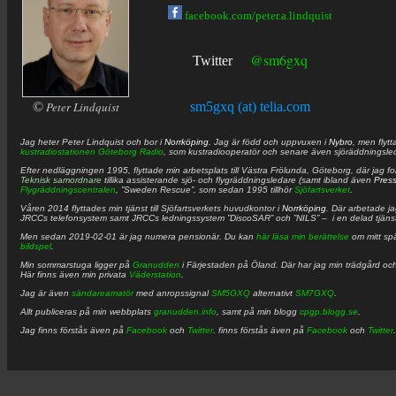
facebook.com/peter.a.lindquist
@sm6gxq
Twitter
©
Peter Lindquist
sm5gxq (at) telia.com
Jag heter
Peter
Lindquist
och bor i
Norrköping
. Jag är född och uppvuxen i
Nybro
, men flytt
kustradiostationen
Göteborg Radio
, som kustradiooperatör och senare även sjöräddningsle
Efter nedläggningen 1995, flyttade min arbetsplats till Västra Frölunda, Göteborg, där jag f
Teknisk samordnare
tillika assisterande sjö- och flygräddningsledare (samt ibland även
Pres
Flygräddningscentralen
, ”Sweden Rescue”, som sedan 1995 tillhör
Sjöfartsverket
.
Våren 2014 flyttades min tjänst till Sjöfartsverkets huvudkontor i
Norrköping
. Där arbetade j
JRCCs telefonsystem samt JRCCs ledningssystem ”DiscoSAR” och ”NILS” – i en delad tjäns
Men sedan 2019-02-01 är jag numera pensionär. Du kan
här läsa min berättelse
om mitt spä
bildspel
.
Min sommarstuga ligger på
Granudden
i Färjestaden på Öland. Där har jag min trädgård och
Här finns även min privata
Väderstation
.
Jag är även
sändareamatör
med anropssignal
SM5GXQ
alternativt
SM7GXQ
.
Allt publiceras på min webbplats
granudden.info
, samt på min blogg
cpgp.blogg.se
.
Jag finns förstås även på
Facebook
och
Twitter
. finns förstås även på
Facebook
och
Twitter
.