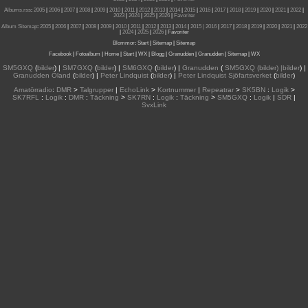
Albums.rss
:
2005
|
2006
|
2007
|
2008
|
2009
|
2010
|
2011
|
2012
|
2013
|
2014
|
2015
|
2016
|
2017
|
2018
|
2019
|
2020
|
2021
|
2022
|
2023
|
2024
|
2025
|
2026
|
Favoriter
Album Sitemap
:
2005
|
2006
|
2007
|
2008
|
2009
|
2010
|
2011
|
2012
|
2013
|
2014
|
2015
| 2016
|
2017
|
2018
|
2019
|
2020
|
2021
|
2022
|
2024
|
2025
|
2026
|
Favoriter
Blommor
:
Start
|
Sitemap
|
Sitemap
Facebook
|
Fotoalbum
|
Home
|
Start
|
WX
|
Blogg
|
Granudden
|
Granudden
|
Sitemap
|
WX
SM5GXQ
(
bilder
) |
SM7GXQ
(
bilder
) |
SM6GXQ
(
bilder
) |
Granudden
(
SM5GXQ (bilder) |bilder
) |
Granudden Öland
(
bilder
) |
Peter Lindquist
(
bilder
) |
Peter Lindquist Sjöfartsverket
(
bilder
)
Amatörradio
:
DMR
>
Talgrupper
|
EchoLink
>
Kortnummer
|
Repeatrar
>
SK5BN
:
Logik
>
SK7RFL
:
Logik
:
DMR
:
Täckning
>
SK7RN
:
Logik
:
Täckning
>
SM5GXQ
:
Logik
|
SDR
|
SvxLink