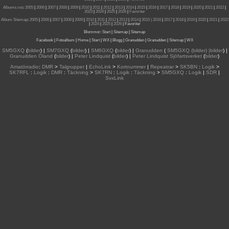
Albums.rss
:
2005
|
2006
|
2007
|
2008
|
2009
|
2010
|
2011
|
2012
|
2013
|
2014
|
2015
|
2016
|
2017
|
2018
|
2019
|
2020
|
2021
|
2022
|
2023
|
2024
|
2025
|
2026
|
Favoriter
Album Sitemap
:
2005
|
2006
|
2007
|
2008
|
2009
|
2010
|
2011
|
2012
|
2013
|
2014
|
2015
| 2016
|
2017
|
2018
|
2019
|
2020
|
2021
|
2022
|
2024
|
2025
|
2026
|
Favoriter
Blommor
:
Start
|
Sitemap
|
Sitemap
Facebook
|
Fotoalbum
|
Home
|
Start
|
WX
|
Blogg
|
Granudden
|
Granudden
|
Sitemap
|
WX
SM5GXQ
(
bilder
) |
SM7GXQ
(
bilder
) |
SM6GXQ
(
bilder
) |
Granudden
(
SM5GXQ (bilder) |bilder
) |
Granudden Öland
(
bilder
) |
Peter Lindquist
(
bilder
) |
Peter Lindquist Sjöfartsverket
(
bilder
)
Amatörradio
:
DMR
>
Talgrupper
|
EchoLink
>
Kortnummer
|
Repeatrar
>
SK5BN
:
Logik
>
SK7RFL
:
Logik
:
DMR
:
Täckning
>
SK7RN
:
Logik
:
Täckning
>
SM5GXQ
:
Logik
|
SDR
|
SvxLink