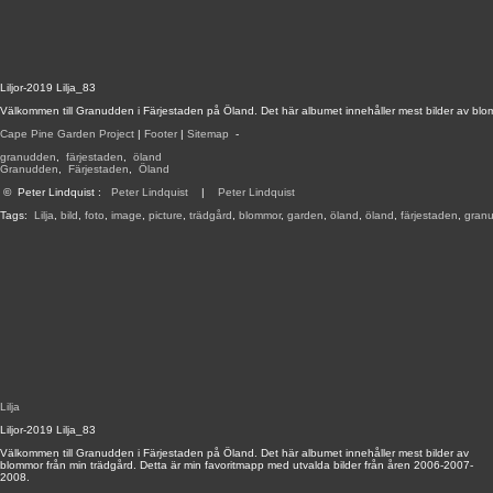
Liljor-2019 Lilja_83
Välkommen till Granudden i Färjestaden på Öland. Det här albumet innehåller mest bilder av blo
Cape Pine Garden Project
|
Footer
|
Sitemap
-
granudden
,
färjestaden
,
öland
Granudden
,
Färjestaden
,
Öland
©
Peter Lindquist
:
Peter Lindquist
|
Peter Lindquist
Tags:
Lilja
,
bild
,
foto
,
image
,
picture
,
trädgård
,
blommor
,
garden
,
öland
,
öland
,
färjestaden
,
gran
Lilja
Liljor-2019 Lilja_83
Välkommen till Granudden i Färjestaden på Öland. Det här albumet innehåller mest bilder av
blommor från min trädgård. Detta är min favoritmapp med utvalda bilder från åren 2006-2007-
2008.