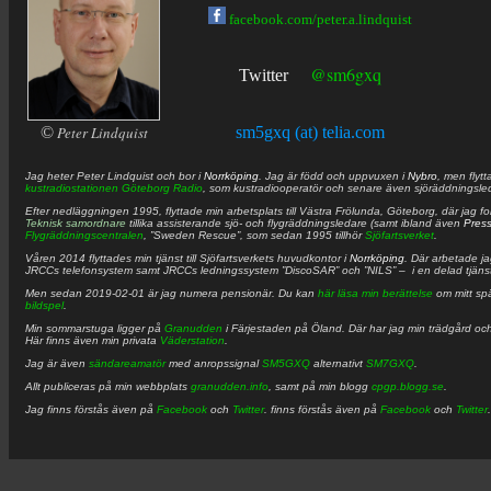
facebook.com/peter.a.lindquist
@sm6gxq
Twitter
©
Peter Lindquist
sm5gxq (at) telia.com
Jag heter
Peter
Lindquist
och bor i
Norrköping
. Jag är född och uppvuxen i
Nybro
, men flytt
kustradiostationen
Göteborg Radio
, som kustradiooperatör och senare även sjöräddningsle
Efter nedläggningen 1995, flyttade min arbetsplats till Västra Frölunda, Göteborg, där jag f
Teknisk samordnare
tillika assisterande sjö- och flygräddningsledare (samt ibland även
Pres
Flygräddningscentralen
, ”Sweden Rescue”, som sedan 1995 tillhör
Sjöfartsverket
.
Våren 2014 flyttades min tjänst till Sjöfartsverkets huvudkontor i
Norrköping
. Där arbetade j
JRCCs telefonsystem samt JRCCs ledningssystem ”DiscoSAR” och ”NILS” – i en delad tjäns
Men sedan 2019-02-01 är jag numera pensionär. Du kan
här läsa min berättelse
om mitt spä
bildspel
.
Min sommarstuga ligger på
Granudden
i Färjestaden på Öland. Där har jag min trädgård och
Här finns även min privata
Väderstation
.
Jag är även
sändareamatör
med anropssignal
SM5GXQ
alternativt
SM7GXQ
.
Allt publiceras på min webbplats
granudden.info
, samt på min blogg
cpgp.blogg.se
.
Jag finns förstås även på
Facebook
och
Twitter
. finns förstås även på
Facebook
och
Twitter
.