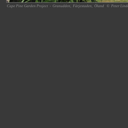
Cape Pine Garden Project
-
Granudden
,
Färjestaden
,
Öland
©
Peter Lind