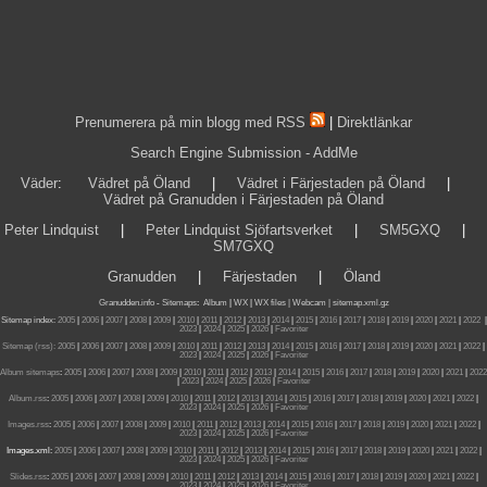
Prenumerera på min blogg med RSS
|
Direktlänkar
Search Engine Submission - AddMe
Väder
:
Vädret på Öland
|
Vädret i Färjestaden på Öland
|
Vädret på Granudden i Färjestaden på Öland
Peter Lindquist
|
Peter Lindquist Sjöfartsverket
|
SM5GXQ
|
SM7GXQ
Granudden
|
Färjestaden
|
Öland
Granudden.info
-
Sitemaps
:
Album
|
WX
|
WX files |
Webcam |
sitemap.xml.gz
Sitemap index:
2005
|
2006
|
2007
|
2008
|
2009
|
2010
|
2011
|
2012
|
2013
|
2014
|
2015
|
2016
|
2017
|
2018
|
2019
|
2020
|
2021
|
2022
|
2023
|
2024
|
2025
|
2026
|
Favoriter
Sitemap (rss):
2005
|
2006
|
2007
|
2008
|
2009
|
2010
|
2011
|
2012
|
2013
|
2014
|
2015
|
2016
|
2017
|
2018
|
2019
|
2020
|
2021
|
2022
|
2023
|
2024
|
2025
|
2026
|
Favoriter
Album sitemaps
:
2005
|
2006
|
2007
|
2008
|
2009
|
2010
|
2011
|
2012
|
2013
|
2014
|
2015
|
2016
|
2017
|
2018
|
2019
|
2020
|
2021
|
2022
|
2023
|
2024
|
2025
|
2026
|
Favoriter
Album.rss
:
2005
|
2006
|
2007
|
2008
|
2009
|
2010
|
2011
|
2012
|
2013
|
2014
|
2015
|
2016
|
2017
|
2018
|
2019
|
2020
|
2021
|
2022
|
2023
|
2024
|
2025
|
2026
|
Favoriter
Images.rss
:
2005
|
2006
|
2007
|
2008
|
2009
|
2010
|
2011
|
2012
|
2013
|
2014
|
2015
|
2016
|
2017
|
2018
|
2019
|
2020
|
2021
|
2022
|
2023
|
2024
|
2025
|
2026
|
Favoriter
Images.xml:
2005
|
2006
|
2007
|
2008
|
2009
|
2010
|
2011
|
2012
|
2013
|
2014
|
2015
|
2016
|
2017
|
2018
|
2019
|
2020
|
2021
|
2022
|
2023
|
2024
|
2025
|
2026
|
Favoriter
Slides.rss
:
2005
|
2006
|
2007
|
2008
|
2009
|
2010
|
2011
|
2012
|
2013
|
2014
|
2015
|
2016
|
2017
|
2018
|
2019
|
2020
|
2021
|
2022
|
2023
|
2024
|
2025
|
2026
|
Favoriter