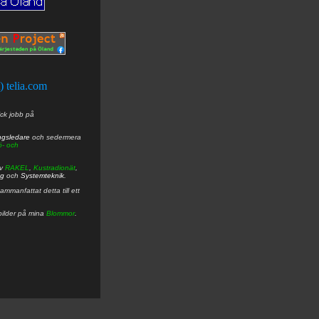
t) telia.com
ick jobb på
ngsledare
och sedermera
ö- och
av
RAKEL
,
Kustradionät
,
ng
och
Systemteknik
.
mmanfattat detta till ett
bilder på mina
Blommor
.