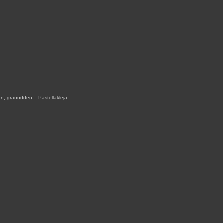
en
,
granudden
,
,
Pastellakleja
,