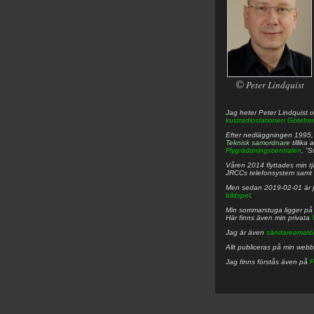
©
Peter Lindquist
Jag heter
Peter
Lindquist
o
kustradiostationen
Götebor
Efter nedläggningen 1995, f
Teknisk samordnare
tillika
Flygräddningscentralen
, ”
Våren 2014 flyttades min tjä
JRCCs telefonsystem samt 
Men sedan 2019-02-01 är 
bildspel
.
Min sommarstuga ligger p
Här finns även min privata
Jag är även
sändareamatö
Allt publiceras på min web
Jag finns förstås även på
F