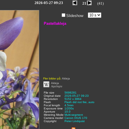
2026-05-27 09:23
21
(41)
Slideshow
Pastellakleja
Fler bilder på:
Akleja
Akleja
Aquilegia
File size
:
5698281
,
Original date
:
2026-05-27 09:23
,
Resolution
:
5152 x 3864
,
Flash
:
Flash did not fire, auto
,
Focal length
:
4.5mm
,
Exposure time
:
1/200s
,
Aperture
:
10.0
,
Metering Mode
:
Multi-segment
,
Camera model
Canon IXUS 170
,
Copyright
:
Peter Lindquist