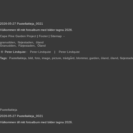
2026-05-27 Pastellakleja_0021
Välkommen till mitt fotoalbum med bilder tagna 2026.
Cape Pine Garden Project
|
Footer
|
Sitemap
-
granudden
,
färjestaden
,
öland
Granudden
,
Färjestaden
,
Öland
©
Peter Lindquist
:
Peter Lindquist
|
Peter Lindquist
Tags:
Pastellakleja
,
bild
,
foto
,
image
,
picture
,
trädgård
,
blommor
,
garden
,
öland
,
öland
,
färjestad
Pastellakleja
2026-05-27 Pastellakleja_0021
Välkommen till mitt fotoalbum med bilder tagna 2026.