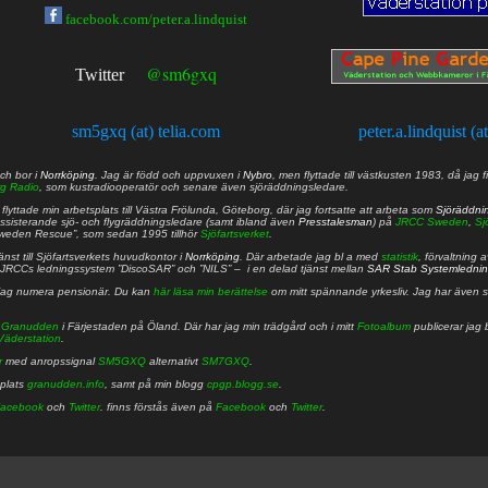
facebook.com/peter.a.lindquist
@sm6gxq
Twitter
sm5gxq (at) telia.com
peter.a.lindquist (a
ch bor i
Norrköping
. Jag är född och uppvuxen i
Nybro
, men flyttade till västkusten 1983, då jag f
g Radio
, som kustradiooperatör och senare även sjöräddningsledare.
lyttade min arbetsplats till Västra Frölunda, Göteborg, där jag fortsatte att arbeta som
Sjöräddni
 assisterande sjö- och flygräddningsledare (samt ibland även
Presstalesman
) på
JRCC Sweden
,
Sj
Sweden Rescue”, som sedan 1995 tillhör
Sjöfartsverket
.
nst till Sjöfartsverkets huvudkontor i
Norrköping
. Där arbetade jag bl a med
statistik
, förvaltning 
JRCCs ledningssystem ”DiscoSAR” och ”NILS” – i en delad tjänst mellan
SAR Stab Systemledni
jag numera pensionär. Du kan
här läsa min berättelse
om mitt spännande yrkesliv. Jag har även sa
å
Granudden
i Färjestaden på Öland. Där har jag min trädgård och i mitt
Fotoalbum
publicerar jag 
Väderstation
.
r
med anropssignal
SM5GXQ
alternativt
SM7GXQ
.
bplats
granudden.info
, samt på min blogg
cpgp.blogg.se
.
acebook
och
Twitter
. finns förstås även på
Facebook
och
Twitter
.