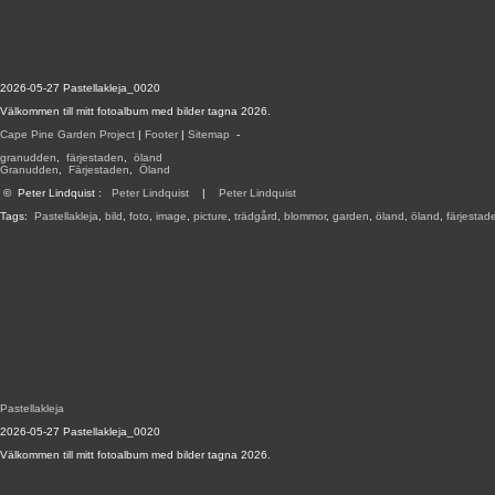
2026-05-27 Pastellakleja_0020
Välkommen till mitt fotoalbum med bilder tagna 2026.
Cape Pine Garden Project
|
Footer
|
Sitemap
-
granudden
,
färjestaden
,
öland
Granudden
,
Färjestaden
,
Öland
©
Peter Lindquist
:
Peter Lindquist
|
Peter Lindquist
Tags:
Pastellakleja
,
bild
,
foto
,
image
,
picture
,
trädgård
,
blommor
,
garden
,
öland
,
öland
,
färjestad
Pastellakleja
2026-05-27 Pastellakleja_0020
Välkommen till mitt fotoalbum med bilder tagna 2026.