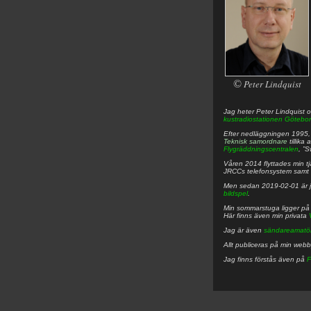
©
Peter Lindquist
Jag heter
Peter
Lindquist
o
kustradiostationen
Götebor
Efter nedläggningen 1995, f
Teknisk samordnare
tillika
Flygräddningscentralen
, ”
Våren 2014 flyttades min tjä
JRCCs telefonsystem samt 
Men sedan 2019-02-01 är 
bildspel
.
Min sommarstuga ligger p
Här finns även min privata
Jag är även
sändareamatö
Allt publiceras på min web
Jag finns förstås även på
F