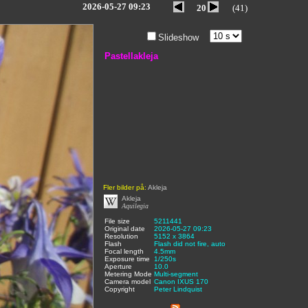
2026-05-27 09:23
20
(41)
Slideshow
Pastellakleja
Fler bilder på:
Akleja
Akleja
Aquilegia
File size
:
5211441
,
Original date
:
2026-05-27 09:23
,
Resolution
:
5152 x 3864
,
Flash
:
Flash did not fire, auto
,
Focal length
:
4.5mm
,
Exposure time
:
1/250s
,
Aperture
:
10.0
,
Metering Mode
:
Multi-segment
,
Camera model
Canon IXUS 170
,
Copyright
:
Peter Lindquist