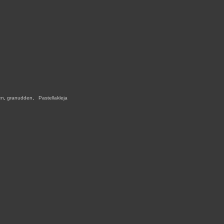
en
,
granudden
,
,
Pastellakleja
,