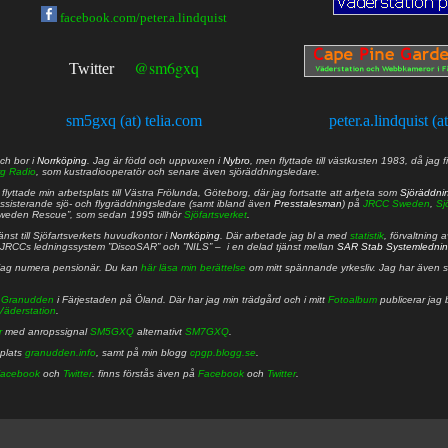
facebook.com/peter.a.lindquist
@sm6gxq
Twitter
sm5gxq (at) telia.com
peter.a.lindquist (a
ch bor i
Norrköping
. Jag är född och uppvuxen i
Nybro
, men flyttade till västkusten 1983, då jag f
g Radio
, som kustradiooperatör och senare även sjöräddningsledare.
lyttade min arbetsplats till Västra Frölunda, Göteborg, där jag fortsatte att arbeta som
Sjöräddni
 assisterande sjö- och flygräddningsledare (samt ibland även
Presstalesman
) på
JRCC Sweden
,
Sj
Sweden Rescue”, som sedan 1995 tillhör
Sjöfartsverket
.
nst till Sjöfartsverkets huvudkontor i
Norrköping
. Där arbetade jag bl a med
statistik
, förvaltning 
JRCCs ledningssystem ”DiscoSAR” och ”NILS” – i en delad tjänst mellan
SAR Stab Systemledni
jag numera pensionär. Du kan
här läsa min berättelse
om mitt spännande yrkesliv. Jag har även sa
å
Granudden
i Färjestaden på Öland. Där har jag min trädgård och i mitt
Fotoalbum
publicerar jag 
Väderstation
.
r
med anropssignal
SM5GXQ
alternativt
SM7GXQ
.
bplats
granudden.info
, samt på min blogg
cpgp.blogg.se
.
acebook
och
Twitter
. finns förstås även på
Facebook
och
Twitter
.