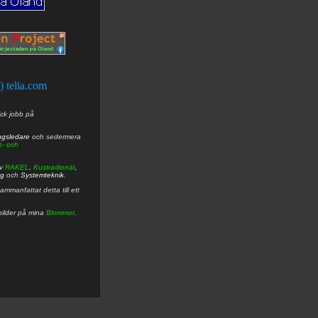
t) telia.com
ick jobb på
ngsledare
och sedermera
ö- och
av
RAKEL
,
Kustradionät
,
ng
och
Systemteknik
.
mmanfattat detta till ett
bilder på mina
Blommor
.