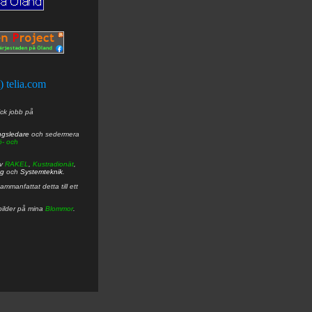
t) telia.com
ick jobb på
ngsledare
och sedermera
ö- och
av
RAKEL
,
Kustradionät
,
ng
och
Systemteknik
.
mmanfattat detta till ett
bilder på mina
Blommor
.