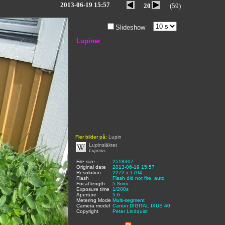
2013-06-19 15:57
20
(59)
Slideshow
Lupiner
Fler bilder på:
Lupin
Lupinsläktet
Lupinus
File size
:
2518307
,
Original date
:
2013-06-19 15:57
,
Resolution
:
2272 x 1704
,
Flash
:
Flash did not fire, auto
,
Focal length
:
5.8mm
,
Exposure time
:
1/200s
,
Aperture
:
5.6
,
Metering Mode
:
Multi-segment
,
Camera model
Canon DIGITAL IXUS 40
,
Copyright
:
Peter Lindquist