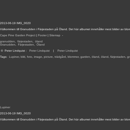
2013-06-19 IMG_0020
Välkommen till Granudden i Färjestaden på Öland. Det här albumet innehåller mest bilder av blo
Cape Pine Garden Project
|
Footer
|
Sitemap
-
granudden
,
färjestaden
,
öland
Granudden
,
Färjestaden
,
Öland
©
Peter Lindquist
:
Peter Lindquist
|
Peter Lindquist
Tags:
Lupiner
,
bild
,
foto
,
image
,
picture
,
trädgård
,
blommor
,
garden
,
öland
,
öland
,
färjestaden
,
g
Lupiner
2013-06-19 IMG_0020
Välkommen till Granudden i Färjestaden på Öland. Det här albumet innehåller mest bilder av blo