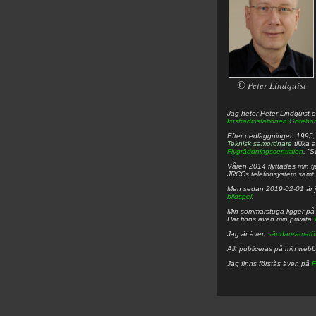
©
Peter Lindquist
Jag heter
Peter
Lindquist
o
kustradiostationen
Götebor
Efter nedläggningen 1995, f
Teknisk samordnare
tillika
Flygräddningscentralen
, ”
Våren 2014 flyttades min tjä
JRCCs telefonsystem samt 
Men sedan 2019-02-01 är 
bildspel
.
Min sommarstuga ligger p
Här finns även min privata
Jag är även
sändareamatö
Allt publiceras på min web
Jag finns förstås även på
F