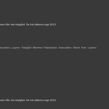
mmor från min trädgård. De här bilderna togs 2013.
ranudden
,
Lupiner
,
Trädgård
,
Blommor
,
Färjestaden
,
Granudden
,
Öland
,
Foto
,
Lupiner
,
mmor från min trädgård. De här bilderna togs 2013.