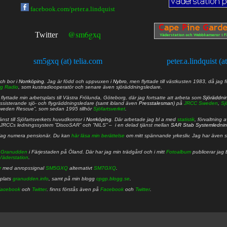
facebook.com/peter.a.lindquist
@sm6gxq
Twitter
sm5gxq (at) telia.com
peter.a.lindquist (a
ch bor i
Norrköping
. Jag är född och uppvuxen i
Nybro
, men flyttade till västkusten 1983, då jag f
g Radio
, som kustradiooperatör och senare även sjöräddningsledare.
lyttade min arbetsplats till Västra Frölunda, Göteborg, där jag fortsatte att arbeta som
Sjöräddni
 assisterande sjö- och flygräddningsledare (samt ibland även
Presstalesman
) på
JRCC Sweden
,
Sj
Sweden Rescue”, som sedan 1995 tillhör
Sjöfartsverket
.
nst till Sjöfartsverkets huvudkontor i
Norrköping
. Där arbetade jag bl a med
statistik
, förvaltning 
JRCCs ledningssystem ”DiscoSAR” och ”NILS” – i en delad tjänst mellan
SAR Stab Systemledni
jag numera pensionär. Du kan
här läsa min berättelse
om mitt spännande yrkesliv. Jag har även sa
å
Granudden
i Färjestaden på Öland. Där har jag min trädgård och i mitt
Fotoalbum
publicerar jag 
Väderstation
.
r
med anropssignal
SM5GXQ
alternativt
SM7GXQ
.
bplats
granudden.info
, samt på min blogg
cpgp.blogg.se
.
acebook
och
Twitter
. finns förstås även på
Facebook
och
Twitter
.