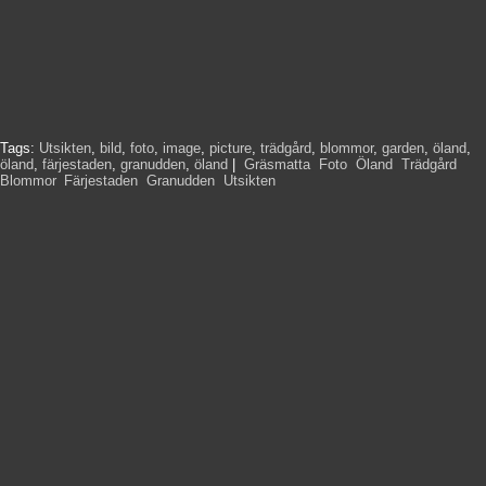
Tags:
Utsikten
,
bild
,
foto
,
image
,
picture
,
trädgård
,
blommor
,
garden
,
öland
,
öland
,
färjestaden
,
granudden
,
öland
|
Gräsmatta
,
Foto
,
Öland
,
Trädgård
,
Blommor
,
Färjestaden
,
Granudden
,
Utsikten
,