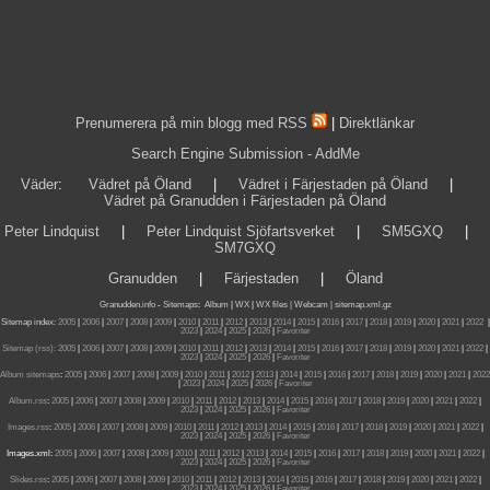
Prenumerera på min blogg med RSS
|
Direktlänkar
Search Engine Submission - AddMe
Väder
:
Vädret på Öland
|
Vädret i Färjestaden på Öland
|
Vädret på Granudden i Färjestaden på Öland
Peter Lindquist
|
Peter Lindquist Sjöfartsverket
|
SM5GXQ
|
SM7GXQ
Granudden
|
Färjestaden
|
Öland
Granudden.info
-
Sitemaps
:
Album
|
WX
|
WX files |
Webcam |
sitemap.xml.gz
Sitemap index:
2005
|
2006
|
2007
|
2008
|
2009
|
2010
|
2011
|
2012
|
2013
|
2014
|
2015
|
2016
|
2017
|
2018
|
2019
|
2020
|
2021
|
2022
|
2023
|
2024
|
2025
|
2026
|
Favoriter
Sitemap (rss):
2005
|
2006
|
2007
|
2008
|
2009
|
2010
|
2011
|
2012
|
2013
|
2014
|
2015
|
2016
|
2017
|
2018
|
2019
|
2020
|
2021
|
2022
|
2023
|
2024
|
2025
|
2026
|
Favoriter
Album sitemaps
:
2005
|
2006
|
2007
|
2008
|
2009
|
2010
|
2011
|
2012
|
2013
|
2014
|
2015
|
2016
|
2017
|
2018
|
2019
|
2020
|
2021
|
2022
|
2023
|
2024
|
2025
|
2026
|
Favoriter
Album.rss
:
2005
|
2006
|
2007
|
2008
|
2009
|
2010
|
2011
|
2012
|
2013
|
2014
|
2015
|
2016
|
2017
|
2018
|
2019
|
2020
|
2021
|
2022
|
2023
|
2024
|
2025
|
2026
|
Favoriter
Images.rss
:
2005
|
2006
|
2007
|
2008
|
2009
|
2010
|
2011
|
2012
|
2013
|
2014
|
2015
|
2016
|
2017
|
2018
|
2019
|
2020
|
2021
|
2022
|
2023
|
2024
|
2025
|
2026
|
Favoriter
Images.xml:
2005
|
2006
|
2007
|
2008
|
2009
|
2010
|
2011
|
2012
|
2013
|
2014
|
2015
|
2016
|
2017
|
2018
|
2019
|
2020
|
2021
|
2022
|
2023
|
2024
|
2025
|
2026
|
Favoriter
Slides.rss
:
2005
|
2006
|
2007
|
2008
|
2009
|
2010
|
2011
|
2012
|
2013
|
2014
|
2015
|
2016
|
2017
|
2018
|
2019
|
2020
|
2021
|
2022
|
2023
|
2024
|
2025
|
2026
|
Favoriter