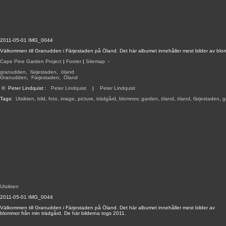
2011-05-01 IMG_0044
Välkommen till Granudden i Färjestaden på Öland. Det här albumet innehåller mest bilder av blom
Cape Pine Garden Project
|
Footer
|
Sitemap
-
granudden
,
färjestaden
,
öland
Granudden
,
Färjestaden
,
Öland
©
Peter Lindquist
:
Peter Lindquist
|
Peter Lindquist
Tags:
Utsikten
,
bild
,
foto
,
image
,
picture
,
trädgård
,
blommor
,
garden
,
öland
,
öland
,
färjestaden
,
g
Utsikten
2011-05-01 IMG_0044
Välkommen till Granudden i Färjestaden på Öland. Det här albumet innehåller mest bilder av
blommor från min trädgård. De här bilderna togs 2011.