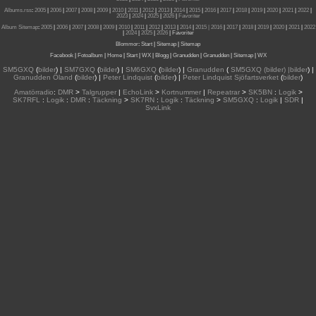
Albums.rss
:
2005
|
2006
|
2007
|
2008
|
2009
|
2010
|
2011
|
2012
|
2013
|
2014
|
2015
|
2016
|
2017
|
2018
|
2019
|
2020
|
2021
|
2022
|
2023
|
2024
|
2025
|
2026
|
Favoriter
Album Sitemap
:
2005
|
2006
|
2007
|
2008
|
2009
|
2010
|
2011
|
2012
|
2013
|
2014
|
2015
| 2016
|
2017
|
2018
|
2019
|
2020
|
2021
|
2022
|
2024
|
2025
|
2026
|
Favoriter
Blommor
:
Start
|
Sitemap
|
Sitemap
Facebook
|
Fotoalbum
|
Home
|
Start
|
WX
|
Blogg
|
Granudden
|
Granudden
|
Sitemap
|
WX
SM5GXQ
(
bilder
) |
SM7GXQ
(
bilder
) |
SM6GXQ
(
bilder
) |
Granudden
(
SM5GXQ (bilder) |bilder
) |
Granudden Öland
(
bilder
) |
Peter Lindquist
(
bilder
) |
Peter Lindquist Sjöfartsverket
(
bilder
)
Amatörradio
:
DMR
>
Talgrupper
|
EchoLink
>
Kortnummer
|
Repeatrar
>
SK5BN
:
Logik
>
SK7RFL
:
Logik
:
DMR
:
Täckning
>
SK7RN
:
Logik
:
Täckning
>
SM5GXQ
:
Logik
|
SDR
|
SvxLink