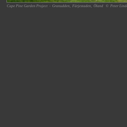
Cape Pine Garden Project
-
Granudden
,
Färjestaden
,
Öland
©
Peter Lind