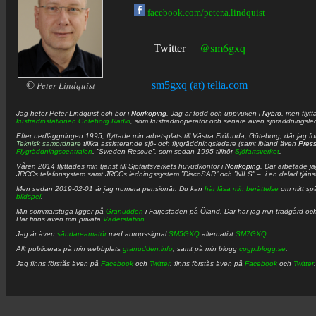
facebook.com/peter.a.lindquist
@sm6gxq
Twitter
©
Peter Lindquist
sm5gxq (at) telia.com
Jag heter
Peter
Lindquist
och bor i
Norrköping
. Jag är född och uppvuxen i
Nybro
, men flytt
kustradiostationen
Göteborg Radio
, som kustradiooperatör och senare även sjöräddningsle
Efter nedläggningen 1995, flyttade min arbetsplats till Västra Frölunda, Göteborg, där jag f
Teknisk samordnare
tillika assisterande sjö- och flygräddningsledare (samt ibland även
Pres
Flygräddningscentralen
, ”Sweden Rescue”, som sedan 1995 tillhör
Sjöfartsverket
.
Våren 2014 flyttades min tjänst till Sjöfartsverkets huvudkontor i
Norrköping
. Där arbetade j
JRCCs telefonsystem samt JRCCs ledningssystem ”DiscoSAR” och ”NILS” – i en delad tjäns
Men sedan 2019-02-01 är jag numera pensionär. Du kan
här läsa min berättelse
om mitt spä
bildspel
.
Min sommarstuga ligger på
Granudden
i Färjestaden på Öland. Där har jag min trädgård och
Här finns även min privata
Väderstation
.
Jag är även
sändareamatör
med anropssignal
SM5GXQ
alternativt
SM7GXQ
.
Allt publiceras på min webbplats
granudden.info
, samt på min blogg
cpgp.blogg.se
.
Jag finns förstås även på
Facebook
och
Twitter
. finns förstås även på
Facebook
och
Twitter
.