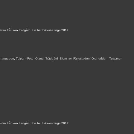
mor från min trädgård. De här bilderna togs 2011.
granudden
,
Tulpan
,
Foto
,
Öland
,
Trädgård
,
Blommor
,
Färjestaden
,
Granudden
,
Tulpaner
,
mor från min trädgård. De här bilderna togs 2011.