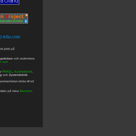
t) telia.com
ick jobb på
ngsledare
och sedermera
ö- och
av
RAKEL
,
Kustradionät
,
ng
och
Systemteknik
.
mmanfattat detta till ett
bilder på mina
Blommor
.