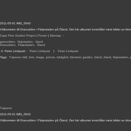
2011-05-01 IMG_0043
Välkommen till Granudden i Färjestaden på Öland. Det här albumet innehåller mest bilder av blom
Cape Pine Garden Project
|
Footer
|
Sitemap
-
granudden
,
färjestaden
,
öland
Granudden
,
Färjestaden
,
Öland
©
Peter Lindquist
:
Peter Lindquist
|
Peter Lindquist
Tags:
Tulpaner
,
bild
,
foto
,
image
,
picture
,
trädgård
,
blommor
,
garden
,
öland
,
öland
,
färjestaden
,
Tulpaner
2011-05-01 IMG_0043
Välkommen till Granudden i Färjestaden på Öland. Det här albumet innehåller mest bilder av blom