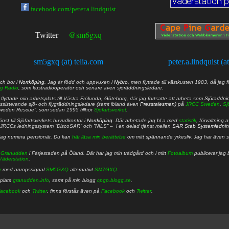
facebook.com/peter.a.lindquist
@sm6gxq
Twitter
sm5gxq (at) telia.com
peter.a.lindquist (a
ch bor i
Norrköping
. Jag är född och uppvuxen i
Nybro
, men flyttade till västkusten 1983, då jag f
g Radio
, som kustradiooperatör och senare även sjöräddningsledare.
lyttade min arbetsplats till Västra Frölunda, Göteborg, där jag fortsatte att arbeta som
Sjöräddni
 assisterande sjö- och flygräddningsledare (samt ibland även
Presstalesman
) på
JRCC Sweden
,
Sj
Sweden Rescue”, som sedan 1995 tillhör
Sjöfartsverket
.
nst till Sjöfartsverkets huvudkontor i
Norrköping
. Där arbetade jag bl a med
statistik
, förvaltning 
JRCCs ledningssystem ”DiscoSAR” och ”NILS” – i en delad tjänst mellan
SAR Stab Systemledni
jag numera pensionär. Du kan
här läsa min berättelse
om mitt spännande yrkesliv. Jag har även sa
å
Granudden
i Färjestaden på Öland. Där har jag min trädgård och i mitt
Fotoalbum
publicerar jag 
Väderstation
.
r
med anropssignal
SM5GXQ
alternativt
SM7GXQ
.
bplats
granudden.info
, samt på min blogg
cpgp.blogg.se
.
acebook
och
Twitter
. finns förstås även på
Facebook
och
Twitter
.