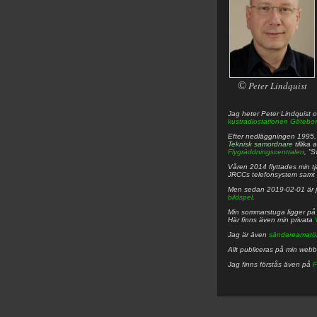
©
Peter Lindquist
Jag heter
Peter
Lindquist
o
kustradiostationen
Götebor
Efter nedläggningen 1995, f
Teknisk samordnare
tillika
Flygräddningscentralen
, ”
Våren 2014 flyttades min tjä
JRCCs telefonsystem samt 
Men sedan 2019-02-01 är 
bildspel
.
Min sommarstuga ligger p
Här finns även min privata
Jag är även
sändareamatö
Allt publiceras på min web
Jag finns förstås även på
F