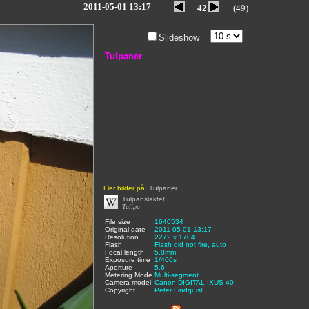
2011-05-01 13:17
42
(49)
Slideshow
Tulpaner
Fler bilder på:
Tulpaner
Tulpansläktet
Tulipa
File size
:
1640534
,
Original date
:
2011-05-01 13:17
,
Resolution
:
2272 x 1704
,
Flash
:
Flash did not fire, auto
,
Focal length
:
5.8mm
,
Exposure time
:
1/400s
,
Aperture
:
5.6
,
Metering Mode
:
Multi-segment
,
Camera model
Canon DIGITAL IXUS 40
,
Copyright
:
Peter Lindquist