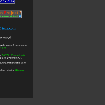
t) telia.com
ick jobb på
ngsledare
och sedermera
ö- och
av
RAKEL
,
Kustradionät
,
ng
och
Systemteknik
.
mmanfattat detta till ett
bilder på mina
Blommor
.