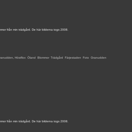
mmor från min trädgård. De här bilderna togs 2008.
ranudden
,
Höstflox
,
Öland
,
Blommor
,
Trädgård
,
Färjestaden
,
Foto
,
Granudden
,
mmor från min trädgård. De här bilderna togs 2008.