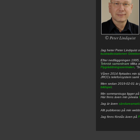
©
Peter Lindquist
Jag heter
Peter
Lindquist
o
kustradiostationen
Götebor
Efter nedläggningen 1995, f
Teknisk samordnare
tillika
Flygräddningscentralen
, ”
Våren 2014 flyttades min tjä
JRCCs telefonsystem samt 
Men sedan 2019-02-01 är 
bildspel
.
Min sommarstuga ligger p
Här finns även min privata
Jag är även
sändareamatö
Allt publiceras på min web
Jag finns förstås även på
F