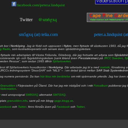
facebook.com/peter.a.lindquist
@sm6gxq
Twitter
sm5gxq (at) telia.com
peter.a.lindquist (a
ch bor i
Norrköping
. Jag är född och uppvuxen i
Nybro
, men flyttade till västkusten 1983, då jag f
g Radio
, som kustradiooperatör och senare även sjöräddningsledare.
lyttade min arbetsplats till Västra Frölunda, Göteborg, där jag fortsatte att arbeta som
Sjöräddni
 assisterande sjö- och flygräddningsledare (samt ibland även
Presstalesman
) på
JRCC Sweden
,
Sj
Sweden Rescue”, som sedan 1995 tillhör
Sjöfartsverket
.
nst till Sjöfartsverkets huvudkontor i
Norrköping
. Där arbetade jag bl a med
statistik
, förvaltning 
JRCCs ledningssystem ”DiscoSAR” och ”NILS” – i en delad tjänst mellan
SAR Stab Systemledni
jag numera pensionär. Du kan
här läsa min berättelse
om mitt spännande yrkesliv. Jag har även sa
å
Granudden
i Färjestaden på Öland. Där har jag min trädgård och i mitt
Fotoalbum
publicerar jag 
Väderstation
.
r
med anropssignal
SM5GXQ
alternativt
SM7GXQ
.
bplats
granudden.info
, samt på min blogg
cpgp.blogg.se
.
acebook
och
Twitter
. finns förstås även på
Facebook
och
Twitter
.