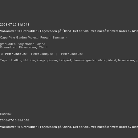
2008-07-16 Bild 048
Välkommen till Granudden i Färjestaden på Öland. Det här albumet innehåller mest bilder av blo
Cape Pine Garden Project
|
Footer
|
Sitemap
-
granudden
,
färjestaden
,
öland
Granudden
,
Färjestaden
,
Öland
©
Peter Lindquist
:
Peter Lindquist
|
Peter Lindquist
Tags:
Höstflox
,
bild
,
foto
,
image
,
picture
,
trädgård
,
blommor
,
garden
,
öland
,
öland
,
färjestaden
,
g
Höstflox
2008-07-16 Bild 048
Välkommen till Granudden i Färjestaden på Öland. Det här albumet innehåller mest bilder av blo