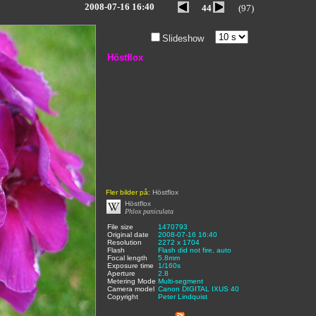
2008-07-16 16:40
44
(97)
Slideshow
Höstflox
Fler bilder på:
Höstflox
Höstflox
Phlox paniculata
File size
:
1470793
,
Original date
:
2008-07-16 16:40
,
Resolution
:
2272 x 1704
,
Flash
:
Flash did not fire, auto
,
Focal length
:
5.8mm
,
Exposure time
:
1/160s
,
Aperture
:
2.8
,
Metering Mode
:
Multi-segment
,
Camera model
Canon DIGITAL IXUS 40
,
Copyright
:
Peter Lindquist