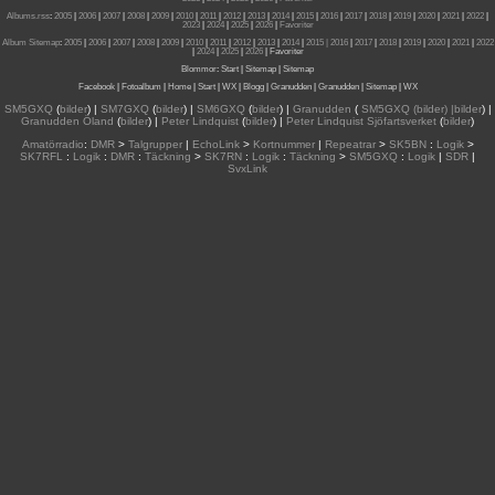
Albums.rss
:
2005
|
2006
|
2007
|
2008
|
2009
|
2010
|
2011
|
2012
|
2013
|
2014
|
2015
|
2016
|
2017
|
2018
|
2019
|
2020
|
2021
|
2022
|
2023
|
2024
|
2025
|
2026
|
Favoriter
Album Sitemap
:
2005
|
2006
|
2007
|
2008
|
2009
|
2010
|
2011
|
2012
|
2013
|
2014
|
2015
| 2016
|
2017
|
2018
|
2019
|
2020
|
2021
|
2022
|
2024
|
2025
|
2026
|
Favoriter
Blommor
:
Start
|
Sitemap
|
Sitemap
Facebook
|
Fotoalbum
|
Home
|
Start
|
WX
|
Blogg
|
Granudden
|
Granudden
|
Sitemap
|
WX
SM5GXQ
(
bilder
) |
SM7GXQ
(
bilder
) |
SM6GXQ
(
bilder
) |
Granudden
(
SM5GXQ (bilder) |bilder
) |
Granudden Öland
(
bilder
) |
Peter Lindquist
(
bilder
) |
Peter Lindquist Sjöfartsverket
(
bilder
)
Amatörradio
:
DMR
>
Talgrupper
|
EchoLink
>
Kortnummer
|
Repeatrar
>
SK5BN
:
Logik
>
SK7RFL
:
Logik
:
DMR
:
Täckning
>
SK7RN
:
Logik
:
Täckning
>
SM5GXQ
:
Logik
|
SDR
|
SvxLink