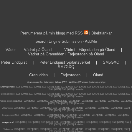
Prenumerera på min blogg med RSS
|
Direktlänkar
Search Engine Submission - AddMe
Väder
:
Vädret på Öland
|
Vädret i Färjestaden på Öland
|
Vädret på Granudden i Färjestaden på Öland
Peter Lindquist
|
Peter Lindquist Sjöfartsverket
|
SM5GXQ
|
SM7GXQ
Granudden
|
Färjestaden
|
Öland
Granudden.info
-
Sitemaps
:
Album
|
WX
|
WX files |
Webcam |
sitemap.xml.gz
Sitemap index:
2005
|
2006
|
2007
|
2008
|
2009
|
2010
|
2011
|
2012
|
2013
|
2014
|
2015
|
2016
|
2017
|
2018
|
2019
|
2020
|
2021
|
2022
|
2023
|
2024
|
2025
|
2026
|
Favoriter
Sitemap (rss):
2005
|
2006
|
2007
|
2008
|
2009
|
2010
|
2011
|
2012
|
2013
|
2014
|
2015
|
2016
|
2017
|
2018
|
2019
|
2020
|
2021
|
2022
|
2023
|
2024
|
2025
|
2026
|
Favoriter
Album sitemaps
:
2005
|
2006
|
2007
|
2008
|
2009
|
2010
|
2011
|
2012
|
2013
|
2014
|
2015
|
2016
|
2017
|
2018
|
2019
|
2020
|
2021
|
2022
|
2023
|
2024
|
2025
|
2026
|
Favoriter
Album.rss
:
2005
|
2006
|
2007
|
2008
|
2009
|
2010
|
2011
|
2012
|
2013
|
2014
|
2015
|
2016
|
2017
|
2018
|
2019
|
2020
|
2021
|
2022
|
2023
|
2024
|
2025
|
2026
|
Favoriter
Images.rss
:
2005
|
2006
|
2007
|
2008
|
2009
|
2010
|
2011
|
2012
|
2013
|
2014
|
2015
|
2016
|
2017
|
2018
|
2019
|
2020
|
2021
|
2022
|
2023
|
2024
|
2025
|
2026
|
Favoriter
Images.xml:
2005
|
2006
|
2007
|
2008
|
2009
|
2010
|
2011
|
2012
|
2013
|
2014
|
2015
|
2016
|
2017
|
2018
|
2019
|
2020
|
2021
|
2022
|
2023
|
2024
|
2025
|
2026
|
Favoriter
Slides.rss
:
2005
|
2006
|
2007
|
2008
|
2009
|
2010
|
2011
|
2012
|
2013
|
2014
|
2015
|
2016
|
2017
|
2018
|
2019
|
2020
|
2021
|
2022
|
2023
|
2024
|
2025
|
2026
|
Favoriter