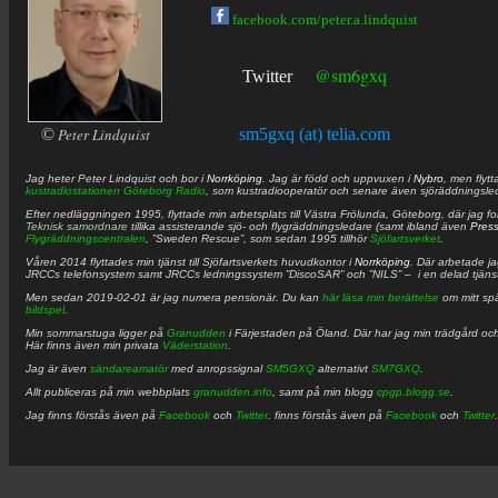
facebook.com/peter.a.lindquist
@sm6gxq
Twitter
©
Peter Lindquist
sm5gxq (at) telia.com
Jag heter
Peter
Lindquist
och bor i
Norrköping
. Jag är född och uppvuxen i
Nybro
, men flytt
kustradiostationen
Göteborg Radio
, som kustradiooperatör och senare även sjöräddningsle
Efter nedläggningen 1995, flyttade min arbetsplats till Västra Frölunda, Göteborg, där jag f
Teknisk samordnare
tillika assisterande sjö- och flygräddningsledare (samt ibland även
Pres
Flygräddningscentralen
, ”Sweden Rescue”, som sedan 1995 tillhör
Sjöfartsverket
.
Våren 2014 flyttades min tjänst till Sjöfartsverkets huvudkontor i
Norrköping
. Där arbetade j
JRCCs telefonsystem samt JRCCs ledningssystem ”DiscoSAR” och ”NILS” – i en delad tjäns
Men sedan 2019-02-01 är jag numera pensionär. Du kan
här läsa min berättelse
om mitt spä
bildspel
.
Min sommarstuga ligger på
Granudden
i Färjestaden på Öland. Där har jag min trädgård och
Här finns även min privata
Väderstation
.
Jag är även
sändareamatör
med anropssignal
SM5GXQ
alternativt
SM7GXQ
.
Allt publiceras på min webbplats
granudden.info
, samt på min blogg
cpgp.blogg.se
.
Jag finns förstås även på
Facebook
och
Twitter
. finns förstås även på
Facebook
och
Twitter
.