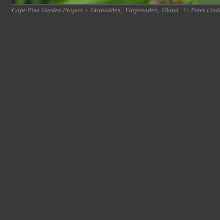
Cape Pine Garden Project
-
Granudden
,
Färjestaden
,
Öland
©
Peter Lind