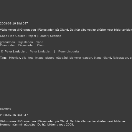
2008-07-16 Bild 047
Välkommen till Granudden i Färjestaden på Öland. Det här albumet innehåller mest bilder av blo
Cape Pine Garden Project
|
Footer
|
Sitemap
-
granudden
,
färjestaden
,
öland
Granudden
,
Färjestaden
,
Öland
©
Peter Lindquist
:
Peter Lindquist
|
Peter Lindquist
Tags:
Höstflox
,
bild
,
foto
,
image
,
picture
,
trädgård
,
blommor
,
garden
,
öland
,
öland
,
färjestaden
,
g
Höstflox
2008-07-16 Bild 047
Välkommen till Granudden i Färjestaden på Öland. Det här albumet innehåller mest bilder av
blommor från min trädgård. De här bilderna togs 2008.