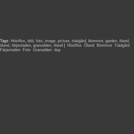
Tags:
Höstflox
,
bild
,
foto
,
image
,
picture
,
trädgård
,
blommor
,
garden
,
öland
,
öland
,
färjestaden
,
granudden
,
öland
|
Höstflox
,
Öland
,
Blommor
,
Trädgård
,
Färjestaden
,
Foto
,
Granudden
,
dup
,