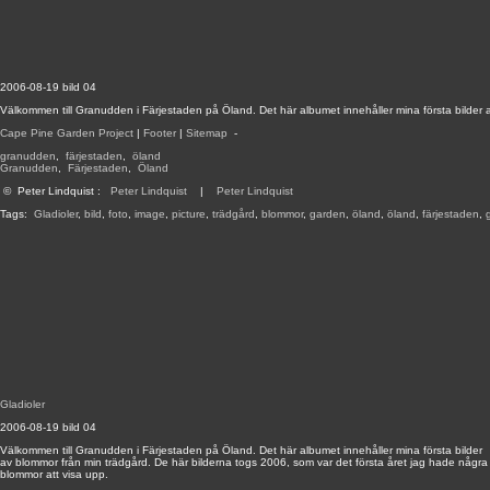
2006-08-19 bild 04
Välkommen till Granudden i Färjestaden på Öland. Det här albumet innehåller mina första bilder 
Cape Pine Garden Project
|
Footer
|
Sitemap
-
granudden
,
färjestaden
,
öland
Granudden
,
Färjestaden
,
Öland
©
Peter Lindquist
:
Peter Lindquist
|
Peter Lindquist
Tags:
Gladioler
,
bild
,
foto
,
image
,
picture
,
trädgård
,
blommor
,
garden
,
öland
,
öland
,
färjestaden
,
Gladioler
2006-08-19 bild 04
Välkommen till Granudden i Färjestaden på Öland. Det här albumet innehåller mina första bilder
av blommor från min trädgård. De här bilderna togs 2006, som var det första året jag hade några
blommor att visa upp.