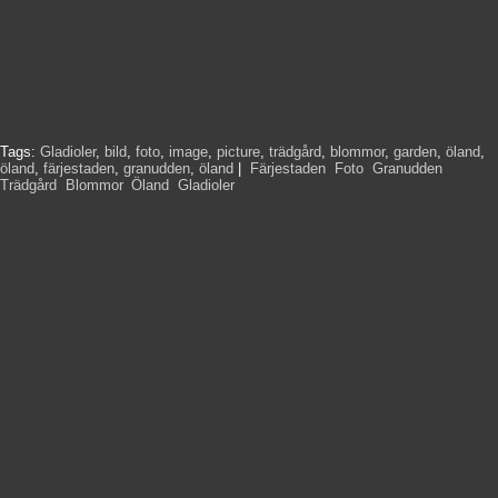
Tags:
Gladioler
,
bild
,
foto
,
image
,
picture
,
trädgård
,
blommor
,
garden
,
öland
,
öland
,
färjestaden
,
granudden
,
öland
|
Färjestaden
,
Foto
,
Granudden
,
Trädgård
,
Blommor
,
Öland
,
Gladioler
,