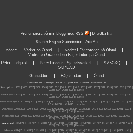
Prenumerera på min blogg med RSS
|
Direktlänkar
Search Engine Submission - AddMe
Väder
:
Vädret på Öland
|
Vädret i Färjestaden på Öland
|
Vädret på Granudden i Färjestaden på Öland
Peter Lindquist
|
Peter Lindquist Sjöfartsverket
|
SM5GXQ
|
SM7GXQ
Granudden
|
Färjestaden
|
Öland
Granudden.info
-
Sitemaps
:
Album
|
WX
|
WX files |
Webcam |
sitemap.xml.gz
Sitemap index:
2005
|
2006
|
2007
|
2008
|
2009
|
2010
|
2011
|
2012
|
2013
|
2014
|
2015
|
2016
|
2017
|
2018
|
2019
|
2020
|
2021
|
2022
|
2023
|
2024
|
2025
|
2026
|
Favoriter
Sitemap (rss):
2005
|
2006
|
2007
|
2008
|
2009
|
2010
|
2011
|
2012
|
2013
|
2014
|
2015
|
2016
|
2017
|
2018
|
2019
|
2020
|
2021
|
2022
|
2023
|
2024
|
2025
|
2026
|
Favoriter
Album sitemaps
:
2005
|
2006
|
2007
|
2008
|
2009
|
2010
|
2011
|
2012
|
2013
|
2014
|
2015
|
2016
|
2017
|
2018
|
2019
|
2020
|
2021
|
2022
|
2023
|
2024
|
2025
|
2026
|
Favoriter
Album.rss
:
2005
|
2006
|
2007
|
2008
|
2009
|
2010
|
2011
|
2012
|
2013
|
2014
|
2015
|
2016
|
2017
|
2018
|
2019
|
2020
|
2021
|
2022
|
2023
|
2024
|
2025
|
2026
|
Favoriter
Images.rss
:
2005
|
2006
|
2007
|
2008
|
2009
|
2010
|
2011
|
2012
|
2013
|
2014
|
2015
|
2016
|
2017
|
2018
|
2019
|
2020
|
2021
|
2022
|
2023
|
2024
|
2025
|
2026
|
Favoriter
Images.xml:
2005
|
2006
|
2007
|
2008
|
2009
|
2010
|
2011
|
2012
|
2013
|
2014
|
2015
|
2016
|
2017
|
2018
|
2019
|
2020
|
2021
|
2022
|
2023
|
2024
|
2025
|
2026
|
Favoriter
Slides.rss
:
2005
|
2006
|
2007
|
2008
|
2009
|
2010
|
2011
|
2012
|
2013
|
2014
|
2015
|
2016
|
2017
|
2018
|
2019
|
2020
|
2021
|
2022
|
2023
|
2024
|
2025
|
2026
|
Favoriter