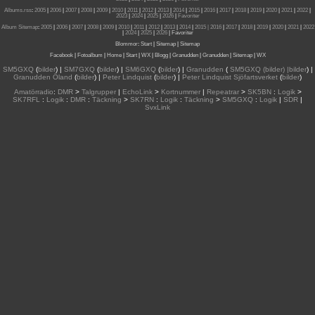
Albums.rss
:
2005
|
2006
|
2007
|
2008
|
2009
|
2010
|
2011
|
2012
|
2013
|
2014
|
2015
|
2016
|
2017
|
2018
|
2019
|
2020
|
2021
|
2022
|
2023
|
2024
|
2025
|
2026
|
Favoriter
Album Sitemap
:
2005
|
2006
|
2007
|
2008
|
2009
|
2010
|
2011
|
2012
|
2013
|
2014
|
2015
| 2016
|
2017
|
2018
|
2019
|
2020
|
2021
|
2022
|
2024
|
2025
|
2026
|
Favoriter
Blommor
:
Start
|
Sitemap
|
Sitemap
Facebook
|
Fotoalbum
|
Home
|
Start
|
WX
|
Blogg
|
Granudden
|
Granudden
|
Sitemap
|
WX
SM5GXQ
(
bilder
) |
SM7GXQ
(
bilder
) |
SM6GXQ
(
bilder
) |
Granudden
(
SM5GXQ (bilder) |bilder
) |
Granudden Öland
(
bilder
) |
Peter Lindquist
(
bilder
) |
Peter Lindquist Sjöfartsverket
(
bilder
)
Amatörradio
:
DMR
>
Talgrupper
|
EchoLink
>
Kortnummer
|
Repeatrar
>
SK5BN
:
Logik
>
SK7RFL
:
Logik
:
DMR
:
Täckning
>
SK7RN
:
Logik
:
Täckning
>
SM5GXQ
:
Logik
|
SDR
|
SvxLink