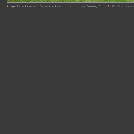
Cape Pine Garden Project
-
Granudden
,
Färjestaden
,
Öland
©
Peter Lind