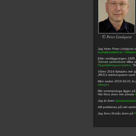
©
Peter Lindquist
Jag heter
Peter
Lindquist
o
kustradiostationen
Götebor
Efter nedläggningen 1995, f
Teknisk samordnare
tillika
Flygräddningscentralen
, ”
Våren 2014 flyttades min tjä
JRCCs telefonsystem samt 
Men sedan 2019-02-01 är 
bildspel
.
Min sommarstuga ligger p
Här finns även min privata
Jag är även
sändareamatö
Allt publiceras på min web
Jag finns förstås även på
F