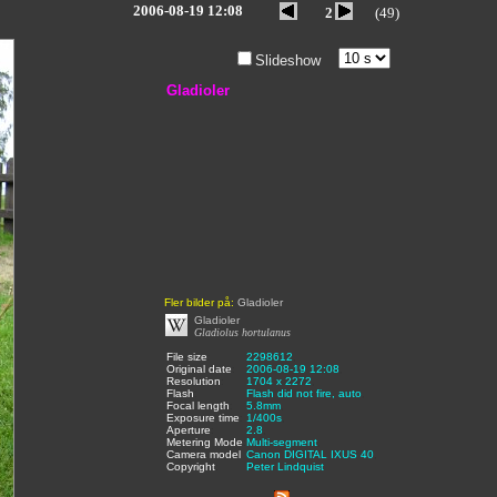
2006-08-19 12:08
2
(49)
Slideshow
Gladioler
Fler bilder på:
Gladioler
Gladioler
Gladiolus hortulanus
File size
:
2298612
,
Original date
:
2006-08-19 12:08
,
Resolution
:
1704 x 2272
,
Flash
:
Flash did not fire, auto
,
Focal length
:
5.8mm
,
Exposure time
:
1/400s
,
Aperture
:
2.8
,
Metering Mode
:
Multi-segment
,
Camera model
Canon DIGITAL IXUS 40
,
Copyright
:
Peter Lindquist