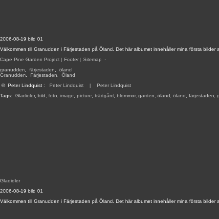
2006-08-19 bild 01
Välkommen till Granudden i Färjestaden på Öland. Det här albumet innehåller mina första bilder 
Cape Pine Garden Project
|
Footer
|
Sitemap
-
granudden
,
färjestaden
,
öland
Granudden
,
Färjestaden
,
Öland
©
Peter Lindquist
:
Peter Lindquist
|
Peter Lindquist
Tags:
Gladioler
,
bild
,
foto
,
image
,
picture
,
trädgård
,
blommor
,
garden
,
öland
,
öland
,
färjestaden
,
Gladioler
2006-08-19 bild 01
Välkommen till Granudden i Färjestaden på Öland. Det här albumet innehåller mina första bilder 