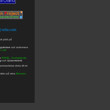
t) telia.com
ick jobb på
ngsledare
och sedermera
ö- och
av
RAKEL
,
Kustradionät
,
ng
och
Systemteknik
.
mmanfattat detta till ett
bilder på mina
Blommor
.