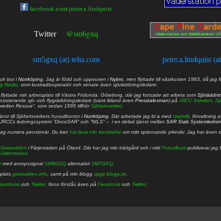
facebook.com/peter.a.lindquist
@sm6gxq
Twitter
sm5gxq (at) telia.com
peter.a.lindquist (a
ch bor i
Norrköping
. Jag är född och uppvuxen i
Nybro
, men flyttade till västkusten 1983, då jag f
g Radio
, som kustradiooperatör och senare även sjöräddningsledare.
lyttade min arbetsplats till Västra Frölunda, Göteborg, där jag fortsatte att arbeta som
Sjöräddni
 assisterande sjö- och flygräddningsledare (samt ibland även
Presstalesman
) på
JRCC Sweden
,
Sj
Sweden Rescue”, som sedan 1995 tillhör
Sjöfartsverket
.
nst till Sjöfartsverkets huvudkontor i
Norrköping
. Där arbetade jag bl a med
statistik
, förvaltning 
JRCCs ledningssystem ”DiscoSAR” och ”NILS” – i en delad tjänst mellan
SAR Stab Systemledni
jag numera pensionär. Du kan
här läsa min berättelse
om mitt spännande yrkesliv. Jag har även sa
å
Granudden
i Färjestaden på Öland. Där har jag min trädgård och i mitt
Fotoalbum
publicerar jag 
Väderstation
.
r
med anropssignal
SM5GXQ
alternativt
SM7GXQ
.
bplats
granudden.info
, samt på min blogg
cpgp.blogg.se
.
acebook
och
Twitter
. finns förstås även på
Facebook
och
Twitter
.