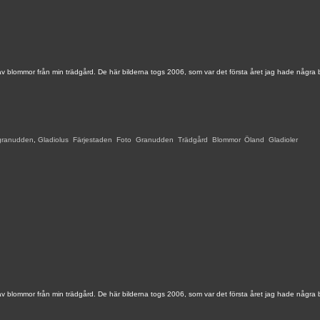
av blommor från min trädgård. De här bilderna togs 2006, som var det första året jag hade några 
granudden
,
Gladiolus
,
Färjestaden
,
Foto
,
Granudden
,
Trädgård
,
Blommor
,
Öland
,
Gladioler
,
av blommor från min trädgård. De här bilderna togs 2006, som var det första året jag hade några 