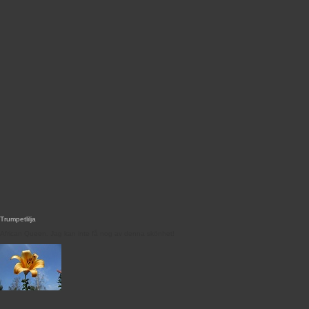
Trumpetlilja
African Queen. Jag kan inte få nog av denna skönhet!