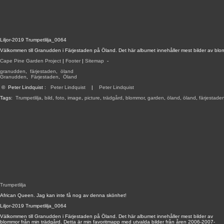
Liljor-2019 Trumpetlilja_0064
Välkommen till Granudden i Färjestaden på Öland. Det här albumet innehåller mest bilder av blo
Cape Pine Garden Project
|
Footer
|
Sitemap
-
granudden
,
färjestaden
,
öland
Granudden
,
Färjestaden
,
Öland
©
Peter Lindquist
:
Peter Lindquist
|
Peter Lindquist
Tags:
Trumpetlilja
,
bild
,
foto
,
image
,
picture
,
trädgård
,
blommor
,
garden
,
öland
,
öland
,
färjestade
Trumpetlilja
African Queen. Jag kan inte få nog av denna skönhet!
Liljor-2019 Trumpetlilja_0064
Välkommen till Granudden i Färjestaden på Öland. Det här albumet innehåller mest bilder av
blommor från min trädgård. Detta är min favoritmapp med utvalda bilder från åren 2006-2007-