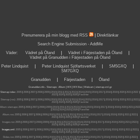
Prenumerera på min blogg med RSS
|
Direktlänkar
Search Engine Submission - AddMe
Väder
:
Vädret på Öland
|
Vädret i Färjestaden på Öland
|
Vädret på Granudden i Färjestaden på Öland
Peter Lindquist
|
Peter Lindquist Sjöfartsverket
|
SM5GXQ
|
SM7GXQ
Granudden
|
Färjestaden
|
Öland
Granudden.info
-
Sitemaps
:
Album
|
WX
|
WX files |
Webcam |
sitemap.xml.gz
Sitemap index:
2005
|
2006
|
2007
|
2008
|
2009
|
2010
|
2011
|
2012
|
2013
|
2014
|
2015
|
2016
|
2017
|
2018
|
2019
|
2020
|
2021
|
2022
|
2023
|
2024
|
2025
|
2026
|
Favoriter
Sitemap (rss):
2005
|
2006
|
2007
|
2008
|
2009
|
2010
|
2011
|
2012
|
2013
|
2014
|
2015
|
2016
|
2017
|
2018
|
2019
|
2020
|
2021
|
2022
|
2023
|
2024
|
2025
|
2026
|
Favoriter
Album sitemaps
:
2005
|
2006
|
2007
|
2008
|
2009
|
2010
|
2011
|
2012
|
2013
|
2014
|
2015
|
2016
|
2017
|
2018
|
2019
|
2020
|
2021
|
2022
|
2023
|
2024
|
2025
|
2026
|
Favoriter
Album.rss
:
2005
|
2006
|
2007
|
2008
|
2009
|
2010
|
2011
|
2012
|
2013
|
2014
|
2015
|
2016
|
2017
|
2018
|
2019
|
2020
|
2021
|
2022
|
2023
|
2024
|
2025
|
2026
|
Favoriter
Images.rss
:
2005
|
2006
|
2007
|
2008
|
2009
|
2010
|
2011
|
2012
|
2013
|
2014
|
2015
|
2016
|
2017
|
2018
|
2019
|
2020
|
2021
|
2022
|
2023
|
2024
|
2025
|
2026
|
Favoriter
Images.xml:
2005
|
2006
|
2007
|
2008
|
2009
|
2010
|
2011
|
2012
|
2013
|
2014
|
2015
|
2016
|
2017
|
2018
|
2019
|
2020
|
2021
|
2022
|
2023
|
2024
|
2025
|
2026
|
Favoriter
Slides.rss
:
2005
|
2006
|
2007
|
2008
|
2009
|
2010
|
2011
|
2012
|
2013
|
2014
|
2015
|
2016
|
2017
|
2018
|
2019
|
2020
|
2021
|
2022
|
2023
|
2024
|
2025
|
2026
|
Favoriter