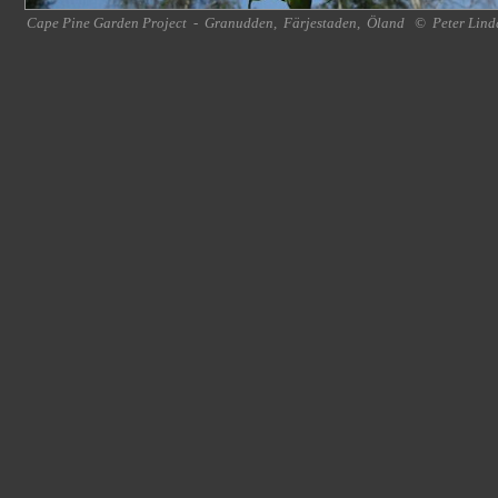
Cape Pine Garden Project
-
Granudden
,
Färjestaden
,
Öland
©
Peter Lind