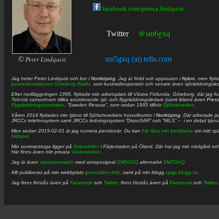
facebook.com/peter.a.lindquist
@sm6gxq
Twitter
©
Peter Lindquist
sm5gxq (at) telia.com
Jag heter
Peter
Lindquist
och bor i
Norrköping
. Jag är född och uppvuxen i
Nybro
, men flytt
kustradiostationen
Göteborg Radio
, som kustradiooperatör och senare även sjöräddningsle
Efter nedläggningen 1995, flyttade min arbetsplats till Västra Frölunda, Göteborg, där jag f
Teknisk samordnare
tillika assisterande sjö- och flygräddningsledare (samt ibland även
Pres
Flygräddningscentralen
, ”Sweden Rescue”, som sedan 1995 tillhör
Sjöfartsverket
.
Våren 2014 flyttades min tjänst till Sjöfartsverkets huvudkontor i
Norrköping
. Där arbetade j
JRCCs telefonsystem samt JRCCs ledningssystem ”DiscoSAR” och ”NILS” – i en delad tjäns
Men sedan 2019-02-01 är jag numera pensionär. Du kan
här läsa min berättelse
om mitt spä
bildspel
.
Min sommarstuga ligger på
Granudden
i Färjestaden på Öland. Där har jag min trädgård och
Här finns även min privata
Väderstation
.
Jag är även
sändareamatör
med anropssignal
SM5GXQ
alternativt
SM7GXQ
.
Allt publiceras på min webbplats
granudden.info
, samt på min blogg
cpgp.blogg.se
.
Jag finns förstås även på
Facebook
och
Twitter
. finns förstås även på
Facebook
och
Twitter
.