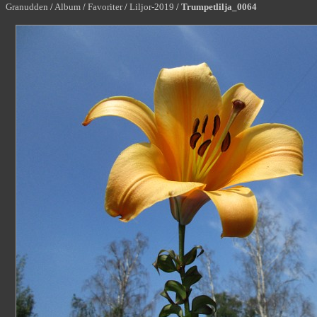
Granudden
/
Album
/
Favoriter
/
Liljor-2019
/
Trumpetlilja_0064