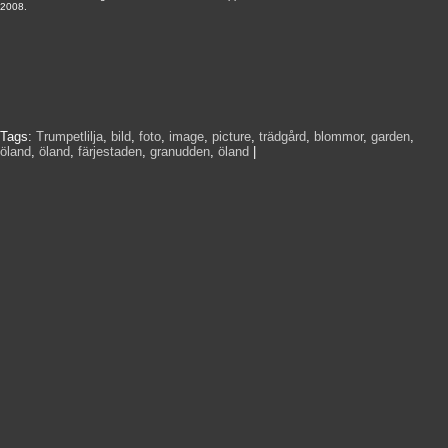
2008.
Tags:
Trumpetlilja
,
bild
,
foto
,
image
,
picture
,
trädgård
,
blommor
,
garden
,
öland
,
öland
,
färjestaden
,
granudden
,
öland
|