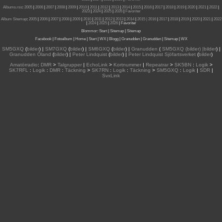
Albums.rss
:
2005
|
2006
|
2007
|
2008
|
2009
|
2010
|
2011
|
2012
|
2013
|
2014
|
2015
|
2016
|
2017
|
2018
|
2019
|
2020
|
2021
|
2022
|
2023
|
2024
|
2025
|
2026
|
Favoriter
Album Sitemap
:
2005
|
2006
|
2007
|
2008
|
2009
|
2010
|
2011
|
2012
|
2013
|
2014
|
2015
| 2016
|
2017
|
2018
|
2019
|
2020
|
2021
|
2022
|
2024
|
2025
|
2026
|
Favoriter
Blommor
:
Start
|
Sitemap
|
Sitemap
Facebook
|
Fotoalbum
|
Home
|
Start
|
WX
|
Blogg
|
Granudden
|
Granudden
|
Sitemap
|
WX
SM5GXQ
(
bilder
) |
SM7GXQ
(
bilder
) |
SM6GXQ
(
bilder
) |
Granudden
(
SM5GXQ (bilder) |bilder
) |
Granudden Öland
(
bilder
) |
Peter Lindquist
(
bilder
) |
Peter Lindquist Sjöfartsverket
(
bilder
)
Amatörradio
:
DMR
>
Talgrupper
|
EchoLink
>
Kortnummer
|
Repeatrar
>
SK5BN
:
Logik
>
SK7RFL
:
Logik
:
DMR
:
Täckning
>
SK7RN
:
Logik
:
Täckning
>
SM5GXQ
:
Logik
|
SDR
|
SvxLink