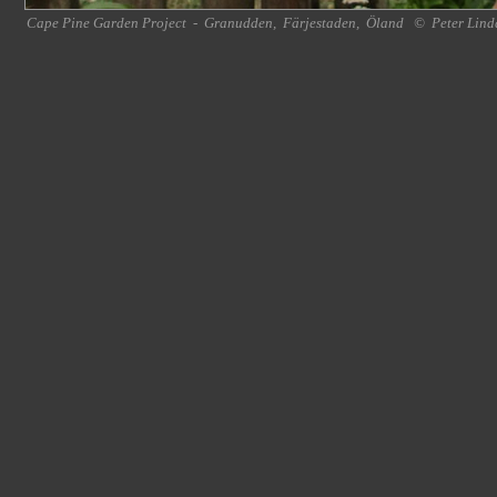
Cape Pine Garden Project
-
Granudden
,
Färjestaden
,
Öland
©
Peter Lind