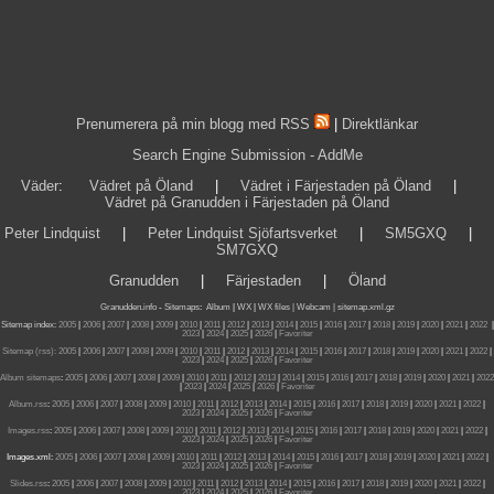
Prenumerera på min blogg med RSS
|
Direktlänkar
Search Engine Submission - AddMe
Väder
:
Vädret på Öland
|
Vädret i Färjestaden på Öland
|
Vädret på Granudden i Färjestaden på Öland
Peter Lindquist
|
Peter Lindquist Sjöfartsverket
|
SM5GXQ
|
SM7GXQ
Granudden
|
Färjestaden
|
Öland
Granudden.info
-
Sitemaps
:
Album
|
WX
|
WX files |
Webcam |
sitemap.xml.gz
Sitemap index:
2005
|
2006
|
2007
|
2008
|
2009
|
2010
|
2011
|
2012
|
2013
|
2014
|
2015
|
2016
|
2017
|
2018
|
2019
|
2020
|
2021
|
2022
|
2023
|
2024
|
2025
|
2026
|
Favoriter
Sitemap (rss):
2005
|
2006
|
2007
|
2008
|
2009
|
2010
|
2011
|
2012
|
2013
|
2014
|
2015
|
2016
|
2017
|
2018
|
2019
|
2020
|
2021
|
2022
|
2023
|
2024
|
2025
|
2026
|
Favoriter
Album sitemaps
:
2005
|
2006
|
2007
|
2008
|
2009
|
2010
|
2011
|
2012
|
2013
|
2014
|
2015
|
2016
|
2017
|
2018
|
2019
|
2020
|
2021
|
2022
|
2023
|
2024
|
2025
|
2026
|
Favoriter
Album.rss
:
2005
|
2006
|
2007
|
2008
|
2009
|
2010
|
2011
|
2012
|
2013
|
2014
|
2015
|
2016
|
2017
|
2018
|
2019
|
2020
|
2021
|
2022
|
2023
|
2024
|
2025
|
2026
|
Favoriter
Images.rss
:
2005
|
2006
|
2007
|
2008
|
2009
|
2010
|
2011
|
2012
|
2013
|
2014
|
2015
|
2016
|
2017
|
2018
|
2019
|
2020
|
2021
|
2022
|
2023
|
2024
|
2025
|
2026
|
Favoriter
Images.xml:
2005
|
2006
|
2007
|
2008
|
2009
|
2010
|
2011
|
2012
|
2013
|
2014
|
2015
|
2016
|
2017
|
2018
|
2019
|
2020
|
2021
|
2022
|
2023
|
2024
|
2025
|
2026
|
Favoriter
Slides.rss
:
2005
|
2006
|
2007
|
2008
|
2009
|
2010
|
2011
|
2012
|
2013
|
2014
|
2015
|
2016
|
2017
|
2018
|
2019
|
2020
|
2021
|
2022
|
2023
|
2024
|
2025
|
2026
|
Favoriter