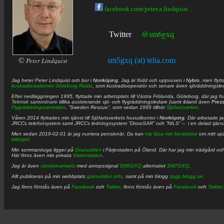
facebook.com/peter.a.lindquist
@sm6gxq
Twitter
©
Peter Lindquist
sm5gxq (at) telia.com
Jag heter
Peter
Lindquist
och bor i
Norrköping
. Jag är född och uppvuxen i
Nybro
, men flytt
kustradiostationen
Göteborg Radio
, som kustradiooperatör och senare även sjöräddningsle
Efter nedläggningen 1995, flyttade min arbetsplats till Västra Frölunda, Göteborg, där jag f
Teknisk samordnare
tillika assisterande sjö- och flygräddningsledare (samt ibland även
Pres
Flygräddningscentralen
, ”Sweden Rescue”, som sedan 1995 tillhör
Sjöfartsverket
.
Våren 2014 flyttades min tjänst till Sjöfartsverkets huvudkontor i
Norrköping
. Där arbetade j
JRCCs telefonsystem samt JRCCs ledningssystem ”DiscoSAR” och ”NILS” – i en delad tjäns
Men sedan 2019-02-01 är jag numera pensionär. Du kan
här läsa min berättelse
om mitt spä
bildspel
.
Min sommarstuga ligger på
Granudden
i Färjestaden på Öland. Där har jag min trädgård och
Här finns även min privata
Väderstation
.
Jag är även
sändareamatör
med anropssignal
SM5GXQ
alternativt
SM7GXQ
.
Allt publiceras på min webbplats
granudden.info
, samt på min blogg
cpgp.blogg.se
.
Jag finns förstås även på
Facebook
och
Twitter
. finns förstås även på
Facebook
och
Twitter
.