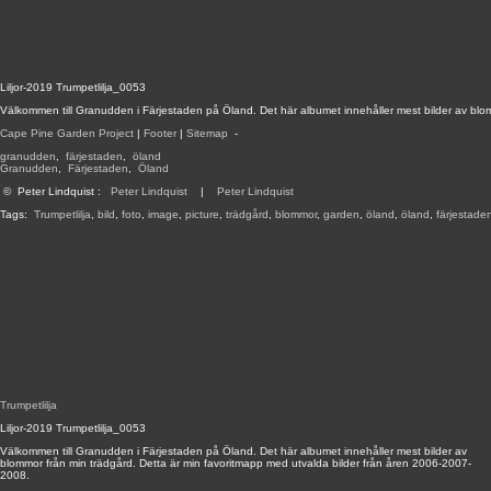
Liljor-2019 Trumpetlilja_0053
Välkommen till Granudden i Färjestaden på Öland. Det här albumet innehåller mest bilder av blo
Cape Pine Garden Project
|
Footer
|
Sitemap
-
granudden
,
färjestaden
,
öland
Granudden
,
Färjestaden
,
Öland
©
Peter Lindquist
:
Peter Lindquist
|
Peter Lindquist
Tags:
Trumpetlilja
,
bild
,
foto
,
image
,
picture
,
trädgård
,
blommor
,
garden
,
öland
,
öland
,
färjestade
Trumpetlilja
Liljor-2019 Trumpetlilja_0053
Välkommen till Granudden i Färjestaden på Öland. Det här albumet innehåller mest bilder av
blommor från min trädgård. Detta är min favoritmapp med utvalda bilder från åren 2006-2007-
2008.