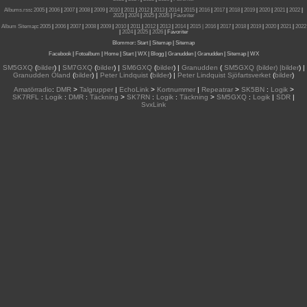
Albums.rss
:
2005
|
2006
|
2007
|
2008
|
2009
|
2010
|
2011
|
2012
|
2013
|
2014
|
2015
|
2016
|
2017
|
2018
|
2019
|
2020
|
2021
|
2022
|
2023
|
2024
|
2025
|
2026
|
Favoriter
Album Sitemap
:
2005
|
2006
|
2007
|
2008
|
2009
|
2010
|
2011
|
2012
|
2013
|
2014
|
2015
| 2016
|
2017
|
2018
|
2019
|
2020
|
2021
|
2022
|
2024
|
2025
|
2026
|
Favoriter
Blommor
:
Start
|
Sitemap
|
Sitemap
Facebook
|
Fotoalbum
|
Home
|
Start
|
WX
|
Blogg
|
Granudden
|
Granudden
|
Sitemap
|
WX
SM5GXQ
(
bilder
) |
SM7GXQ
(
bilder
) |
SM6GXQ
(
bilder
) |
Granudden
(
SM5GXQ (bilder) |bilder
) |
Granudden Öland
(
bilder
) |
Peter Lindquist
(
bilder
) |
Peter Lindquist Sjöfartsverket
(
bilder
)
Amatörradio
:
DMR
>
Talgrupper
|
EchoLink
>
Kortnummer
|
Repeatrar
>
SK5BN
:
Logik
>
SK7RFL
:
Logik
:
DMR
:
Täckning
>
SK7RN
:
Logik
:
Täckning
>
SM5GXQ
:
Logik
|
SDR
|
SvxLink