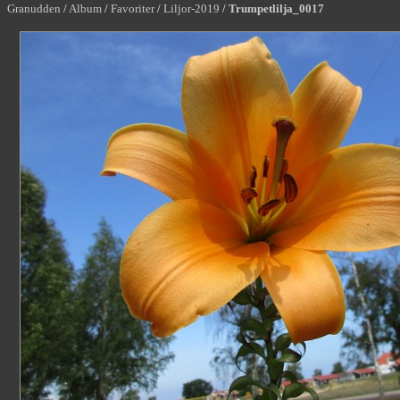
Granudden
/
Album
/
Favoriter
/
Liljor-2019
/
Trumpetlilja_0017