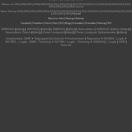
Albums.rss
:
2005
|
2006
|
2007
|
2008
|
2009
|
2010
|
2011
|
2012
|
2013
|
2014
|
2015
|
2016
|
2017
|
2018
|
2019
|
2020
|
2021
|
2022
|
2023
|
2024
|
2025
|
2026
|
Favoriter
Album Sitemap
:
2005
|
2006
|
2007
|
2008
|
2009
|
2010
|
2011
|
2012
|
2013
|
2014
|
2015
| 2016
|
2017
|
2018
|
2019
|
2020
|
2021
|
2022
|
2024
|
2025
|
2026
|
Favoriter
Blommor
:
Start
|
Sitemap
|
Sitemap
Facebook
|
Fotoalbum
|
Home
|
Start
|
WX
|
Blogg
|
Granudden
|
Granudden
|
Sitemap
|
WX
SM5GXQ
(
bilder
) |
SM7GXQ
(
bilder
) |
SM6GXQ
(
bilder
) |
Granudden
(
SM5GXQ (bilder) |bilder
) |
Granudden Öland
(
bilder
) |
Peter Lindquist
(
bilder
) |
Peter Lindquist Sjöfartsverket
(
bilder
)
Amatörradio
:
DMR
>
Talgrupper
|
EchoLink
>
Kortnummer
|
Repeatrar
>
SK5BN
:
Logik
>
SK7RFL
:
Logik
:
DMR
:
Täckning
>
SK7RN
:
Logik
:
Täckning
>
SM5GXQ
:
Logik
|
SDR
|
SvxLink