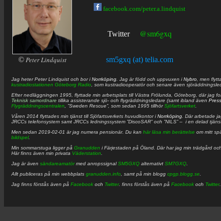
facebook.com/peter.a.lindquist
@sm6gxq
Twitter
©
Peter Lindquist
sm5gxq (at) telia.com
Jag heter
Peter
Lindquist
och bor i
Norrköping
. Jag är född och uppvuxen i
Nybro
, men flytt
kustradiostationen
Göteborg Radio
, som kustradiooperatör och senare även sjöräddningsle
Efter nedläggningen 1995, flyttade min arbetsplats till Västra Frölunda, Göteborg, där jag f
Teknisk samordnare
tillika assisterande sjö- och flygräddningsledare (samt ibland även
Pres
Flygräddningscentralen
, ”Sweden Rescue”, som sedan 1995 tillhör
Sjöfartsverket
.
Våren 2014 flyttades min tjänst till Sjöfartsverkets huvudkontor i
Norrköping
. Där arbetade j
JRCCs telefonsystem samt JRCCs ledningssystem ”DiscoSAR” och ”NILS” – i en delad tjäns
Men sedan 2019-02-01 är jag numera pensionär. Du kan
här läsa min berättelse
om mitt spä
bildspel
.
Min sommarstuga ligger på
Granudden
i Färjestaden på Öland. Där har jag min trädgård och
Här finns även min privata
Väderstation
.
Jag är även
sändareamatör
med anropssignal
SM5GXQ
alternativt
SM7GXQ
.
Allt publiceras på min webbplats
granudden.info
, samt på min blogg
cpgp.blogg.se
.
Jag finns förstås även på
Facebook
och
Twitter
. finns förstås även på
Facebook
och
Twitter
.