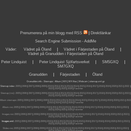
Prenumerera på min blogg med RSS
|
Direktlänkar
Search Engine Submission - AddMe
Väder
:
Vädret på Öland
|
Vädret i Färjestaden på Öland
|
Vädret på Granudden i Färjestaden på Öland
Peter Lindquist
|
Peter Lindquist Sjöfartsverket
|
SM5GXQ
|
SM7GXQ
Granudden
|
Färjestaden
|
Öland
Granudden.info
-
Sitemaps
:
Album
|
WX
|
WX files |
Webcam |
sitemap.xml.gz
Sitemap index:
2005
|
2006
|
2007
|
2008
|
2009
|
2010
|
2011
|
2012
|
2013
|
2014
|
2015
|
2016
|
2017
|
2018
|
2019
|
2020
|
2021
|
2022
|
2023
|
2024
|
2025
|
2026
|
Favoriter
Sitemap (rss):
2005
|
2006
|
2007
|
2008
|
2009
|
2010
|
2011
|
2012
|
2013
|
2014
|
2015
|
2016
|
2017
|
2018
|
2019
|
2020
|
2021
|
2022
|
2023
|
2024
|
2025
|
2026
|
Favoriter
Album sitemaps
:
2005
|
2006
|
2007
|
2008
|
2009
|
2010
|
2011
|
2012
|
2013
|
2014
|
2015
|
2016
|
2017
|
2018
|
2019
|
2020
|
2021
|
2022
|
2023
|
2024
|
2025
|
2026
|
Favoriter
Album.rss
:
2005
|
2006
|
2007
|
2008
|
2009
|
2010
|
2011
|
2012
|
2013
|
2014
|
2015
|
2016
|
2017
|
2018
|
2019
|
2020
|
2021
|
2022
|
2023
|
2024
|
2025
|
2026
|
Favoriter
Images.rss
:
2005
|
2006
|
2007
|
2008
|
2009
|
2010
|
2011
|
2012
|
2013
|
2014
|
2015
|
2016
|
2017
|
2018
|
2019
|
2020
|
2021
|
2022
|
2023
|
2024
|
2025
|
2026
|
Favoriter
Images.xml:
2005
|
2006
|
2007
|
2008
|
2009
|
2010
|
2011
|
2012
|
2013
|
2014
|
2015
|
2016
|
2017
|
2018
|
2019
|
2020
|
2021
|
2022
|
2023
|
2024
|
2025
|
2026
|
Favoriter
Slides.rss
:
2005
|
2006
|
2007
|
2008
|
2009
|
2010
|
2011
|
2012
|
2013
|
2014
|
2015
|
2016
|
2017
|
2018
|
2019
|
2020
|
2021
|
2022
|
2023
|
2024
|
2025
|
2026
|
Favoriter