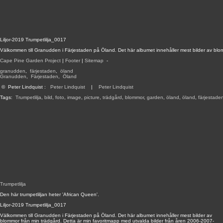
Liljor-2019 Trumpetlilja_0017
Välkommen till Granudden i Färjestaden på Öland. Det här albumet innehåller mest bilder av blo
Cape Pine Garden Project
|
Footer
|
Sitemap
-
granudden
,
färjestaden
,
öland
Granudden
,
Färjestaden
,
Öland
©
Peter Lindquist
:
Peter Lindquist
|
Peter Lindquist
Tags:
Trumpetlilja
,
bild
,
foto
,
image
,
picture
,
trädgård
,
blommor
,
garden
,
öland
,
öland
,
färjestade
Trumpetlilja
Den här trumpetliljan heter 'African Queen'.
Liljor-2019 Trumpetlilja_0017
Välkommen till Granudden i Färjestaden på Öland. Det här albumet innehåller mest bilder av
blommor från min trädgård. Detta är min favoritmapp med utvalda bilder från åren 2006-2007-