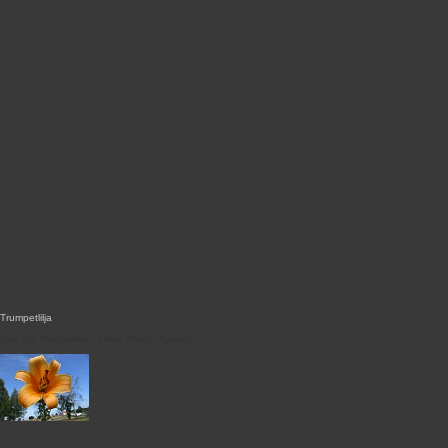
Trumpetlilja
Den här trumpetliljan heter 'African Queen'.