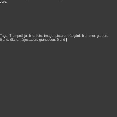
2008.
Tags:
Trumpetlilja
,
bild
,
foto
,
image
,
picture
,
trädgård
,
blommor
,
garden
,
öland
,
öland
,
färjestaden
,
granudden
,
öland
|