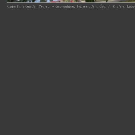
Cape Pine Garden Project
-
Granudden
,
Färjestaden
,
Öland
©
Peter Lind