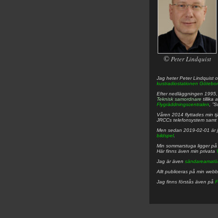
©
Peter Lindquist
Jag heter
Peter
Lindquist
o
kustradiostationen
Götebor
Efter nedläggningen 1995, f
Teknisk samordnare
tillika
Flygräddningscentralen
, ”
Våren 2014 flyttades min tjä
JRCCs telefonsystem samt 
Men sedan 2019-02-01 är 
bildspel
.
Min sommarstuga ligger p
Här finns även min privata
Jag är även
sändareamatö
Allt publiceras på min web
Jag finns förstås även på
F