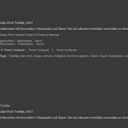
Liljor-2019 Trädlilja_0027
Välkommen till Granudden i Färjestaden på Öland. Det här albumet innehåller mest bilder av blo
Cape Pine Garden Project
|
Footer
|
Sitemap
-
granudden
,
färjestaden
,
öland
Granudden
,
Färjestaden
,
Öland
©
Peter Lindquist
:
Peter Lindquist
|
Peter Lindquist
Tags:
Trädlilja
,
bild
,
foto
,
image
,
picture
,
trädgård
,
blommor
,
garden
,
öland
,
öland
,
färjestaden
,
g
Trädlilja
Liljor-2019 Trädlilja_0027
Välkommen till Granudden i Färjestaden på Öland. Det här albumet innehåller mest bilder av blo