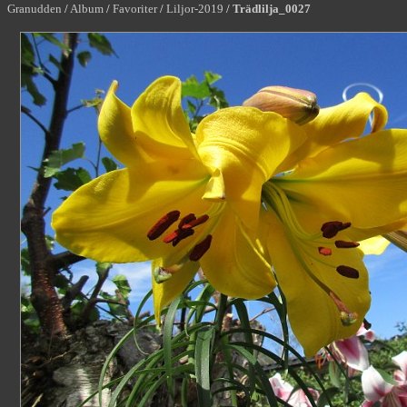
Granudden
/
Album
/
Favoriter
/
Liljor-2019
/
Trädlilja_0027