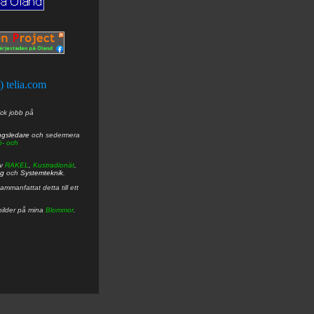
t) telia.com
ick jobb på
ngsledare
och sedermera
ö- och
av
RAKEL
,
Kustradionät
,
ng
och
Systemteknik
.
mmanfattat detta till ett
bilder på mina
Blommor
.