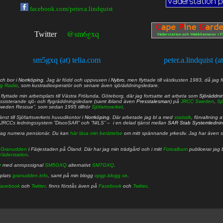
facebook.com/peter.a.lindquist
@sm6gxq
Twitter
sm5gxq (at) telia.com
peter.a.lindquist (a
ch bor i
Norrköping
. Jag är född och uppvuxen i
Nybro
, men flyttade till västkusten 1983, då jag f
g Radio
, som kustradiooperatör och senare även sjöräddningsledare.
lyttade min arbetsplats till Västra Frölunda, Göteborg, där jag fortsatte att arbeta som
Sjöräddni
 assisterande sjö- och flygräddningsledare (samt ibland även
Presstalesman
) på
JRCC Sweden
,
Sj
Sweden Rescue”, som sedan 1995 tillhör
Sjöfartsverket
.
nst till Sjöfartsverkets huvudkontor i
Norrköping
. Där arbetade jag bl a med
statistik
, förvaltning 
JRCCs ledningssystem ”DiscoSAR” och ”NILS” – i en delad tjänst mellan
SAR Stab Systemledni
jag numera pensionär. Du kan
här läsa min berättelse
om mitt spännande yrkesliv. Jag har även sa
å
Granudden
i Färjestaden på Öland. Där har jag min trädgård och i mitt
Fotoalbum
publicerar jag 
Väderstation
.
r
med anropssignal
SM5GXQ
alternativt
SM7GXQ
.
bplats
granudden.info
, samt på min blogg
cpgp.blogg.se
.
acebook
och
Twitter
. finns förstås även på
Facebook
och
Twitter
.