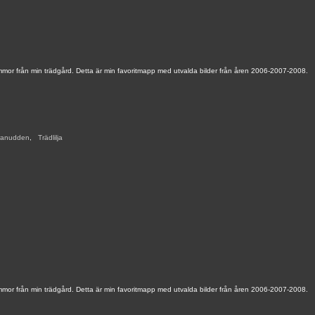
mmor från min trädgård. Detta är min favoritmapp med utvalda bilder från åren 2006-2007-2008.
ranudden
,
,
Trädlilja
,
mmor från min trädgård. Detta är min favoritmapp med utvalda bilder från åren 2006-2007-2008.