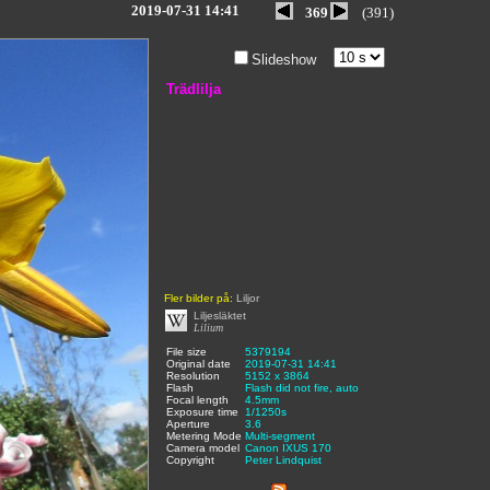
2019-07-31 14:41
369
(391)
Slideshow
Trädlilja
Fler bilder på:
Liljor
Liljesläktet
Lilium
File size
:
5379194
,
Original date
:
2019-07-31 14:41
,
Resolution
:
5152 x 3864
,
Flash
:
Flash did not fire, auto
,
Focal length
:
4.5mm
,
Exposure time
:
1/1250s
,
Aperture
:
3.6
,
Metering Mode
:
Multi-segment
,
Camera model
Canon IXUS 170
,
Copyright
:
Peter Lindquist