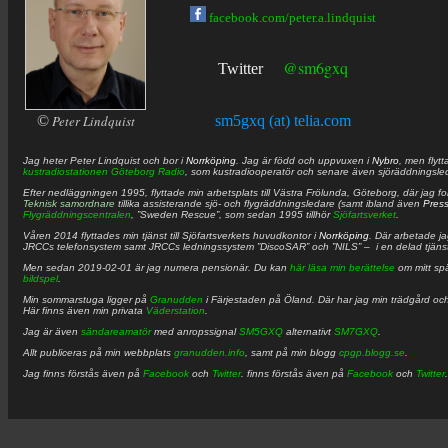
facebook.com/peter.a.lindquist
@sm6gxq
Twitter
©
Peter Lindquist
sm5gxq (at) telia.com
Jag heter
Peter
Lindquist
och bor i
Norrköping
. Jag är född och uppvuxen i
Nybro
, men flytt
kustradiostationen
Göteborg Radio
, som kustradiooperatör och senare även sjöräddningsle
Efter nedläggningen 1995, flyttade min arbetsplats till Västra Frölunda, Göteborg, där jag f
Teknisk samordnare
tillika assisterande sjö- och flygräddningsledare (samt ibland även
Pres
Flygräddningscentralen
, ”Sweden Rescue”, som sedan 1995 tillhör
Sjöfartsverket
.
Våren 2014 flyttades min tjänst till Sjöfartsverkets huvudkontor i
Norrköping
. Där arbetade j
JRCCs telefonsystem samt JRCCs ledningssystem ”DiscoSAR” och ”NILS” – i en delad tjäns
Men sedan 2019-02-01 är jag numera pensionär. Du kan
här läsa min berättelse
om mitt spä
bildspel
.
Min sommarstuga ligger på
Granudden
i Färjestaden på Öland. Där har jag min trädgård och
Här finns även min privata
Väderstation
.
Jag är även
sändareamatör
med anropssignal
SM5GXQ
alternativt
SM7GXQ
.
Allt publiceras på min webbplats
granudden.info
, samt på min blogg
cpgp.blogg.se
.
Jag finns förstås även på
Facebook
och
Twitter
. finns förstås även på
Facebook
och
Twitter
.