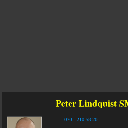
Peter Lindquist
S
070 - 210 58 20