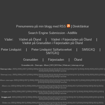
Prenumerera på min blogg med RSS
|
Direktlänkar
Search Engine Submission - AddMe
Väder
:
Vädret på Öland
|
Vädret i Färjestaden på Öland
|
Vädret på Granudden i Färjestaden på Öland
Peter Lindquist
|
Peter Lindquist Sjöfartsverket
|
SM5GXQ
|
SM7GXQ
Granudden
|
Färjestaden
|
Öland
Granudden.info
-
Sitemaps
:
Album
|
WX
|
WX files |
Webcam |
sitemap.xml.gz
Sitemap index:
2005
|
2006
|
2007
|
2008
|
2009
|
2010
|
2011
|
2012
|
2013
|
2014
|
2015
|
2016
|
2017
|
2018
|
2019
|
2020
|
2021
|
2022
|
2023
|
2024
|
2025
|
2026
|
Favoriter
Sitemap (rss):
2005
|
2006
|
2007
|
2008
|
2009
|
2010
|
2011
|
2012
|
2013
|
2014
|
2015
|
2016
|
2017
|
2018
|
2019
|
2020
|
2021
|
2022
|
2023
|
2024
|
2025
|
2026
|
Favoriter
Album sitemaps
:
2005
|
2006
|
2007
|
2008
|
2009
|
2010
|
2011
|
2012
|
2013
|
2014
|
2015
|
2016
|
2017
|
2018
|
2019
|
2020
|
2021
|
2022
|
2023
|
2024
|
2025
|
2026
|
Favoriter
Album.rss
:
2005
|
2006
|
2007
|
2008
|
2009
|
2010
|
2011
|
2012
|
2013
|
2014
|
2015
|
2016
|
2017
|
2018
|
2019
|
2020
|
2021
|
2022
|
2023
|
2024
|
2025
|
2026
|
Favoriter
Images.rss
:
2005
|
2006
|
2007
|
2008
|
2009
|
2010
|
2011
|
2012
|
2013
|
2014
|
2015
|
2016
|
2017
|
2018
|
2019
|
2020
|
2021
|
2022
|
2023
|
2024
|
2025
|
2026
|
Favoriter
Images.xml:
2005
|
2006
|
2007
|
2008
|
2009
|
2010
|
2011
|
2012
|
2013
|
2014
|
2015
|
2016
|
2017
|
2018
|
2019
|
2020
|
2021
|
2022
|
2023
|
2024
|
2025
|
2026
|
Favoriter
Slides.rss
:
2005
|
2006
|
2007
|
2008
|
2009
|
2010
|
2011
|
2012
|
2013
|
2014
|
2015
|
2016
|
2017
|
2018
|
2019
|
2020
|
2021
|
2022
|
2023
|
2024
|
2025
|
2026
|
Favoriter