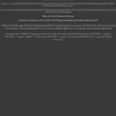
Albums.rss
:
2005
|
2006
|
2007
|
2008
|
2009
|
2010
|
2011
|
2012
|
2013
|
2014
|
2015
|
2016
|
2017
|
2018
|
2019
|
2020
|
2021
|
2022
|
2023
|
2024
|
2025
|
2026
|
Favoriter
Album Sitemap
:
2005
|
2006
|
2007
|
2008
|
2009
|
2010
|
2011
|
2012
|
2013
|
2014
|
2015
| 2016
|
2017
|
2018
|
2019
|
2020
|
2021
|
2022
|
2024
|
2025
|
2026
|
Favoriter
Blommor
:
Start
|
Sitemap
|
Sitemap
Facebook
|
Fotoalbum
|
Home
|
Start
|
WX
|
Blogg
|
Granudden
|
Granudden
|
Sitemap
|
WX
SM5GXQ
(
bilder
) |
SM7GXQ
(
bilder
) |
SM6GXQ
(
bilder
) |
Granudden
(
SM5GXQ (bilder) |bilder
) |
Granudden Öland
(
bilder
) |
Peter Lindquist
(
bilder
) |
Peter Lindquist Sjöfartsverket
(
bilder
)
Amatörradio
:
DMR
>
Talgrupper
|
EchoLink
>
Kortnummer
|
Repeatrar
>
SK5BN
:
Logik
>
SK7RFL
:
Logik
:
DMR
:
Täckning
>
SK7RN
:
Logik
:
Täckning
>
SM5GXQ
:
Logik
|
SDR
|
SvxLink