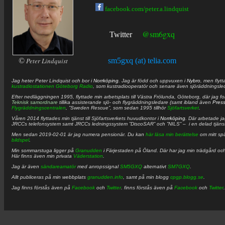
facebook.com/peter.a.lindquist
@sm6gxq
Twitter
©
Peter Lindquist
sm5gxq (at) telia.com
Jag heter
Peter
Lindquist
och bor i
Norrköping
. Jag är född och uppvuxen i
Nybro
, men flytt
kustradiostationen
Göteborg Radio
, som kustradiooperatör och senare även sjöräddningsle
Efter nedläggningen 1995, flyttade min arbetsplats till Västra Frölunda, Göteborg, där jag f
Teknisk samordnare
tillika assisterande sjö- och flygräddningsledare (samt ibland även
Pres
Flygräddningscentralen
, ”Sweden Rescue”, som sedan 1995 tillhör
Sjöfartsverket
.
Våren 2014 flyttades min tjänst till Sjöfartsverkets huvudkontor i
Norrköping
. Där arbetade j
JRCCs telefonsystem samt JRCCs ledningssystem ”DiscoSAR” och ”NILS” – i en delad tjäns
Men sedan 2019-02-01 är jag numera pensionär. Du kan
här läsa min berättelse
om mitt spä
bildspel
.
Min sommarstuga ligger på
Granudden
i Färjestaden på Öland. Där har jag min trädgård och
Här finns även min privata
Väderstation
.
Jag är även
sändareamatör
med anropssignal
SM5GXQ
alternativt
SM7GXQ
.
Allt publiceras på min webbplats
granudden.info
, samt på min blogg
cpgp.blogg.se
.
Jag finns förstås även på
Facebook
och
Twitter
. finns förstås även på
Facebook
och
Twitter
.