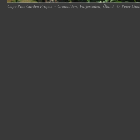
Cape Pine Garden Project
-
Granudden
,
Färjestaden
,
Öland
©
Peter Lind