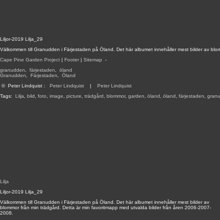
Liljor-2019 Lilja_29
Välkommen till Granudden i Färjestaden på Öland. Det här albumet innehåller mest bilder av blo
Cape Pine Garden Project
|
Footer
|
Sitemap
-
granudden
,
färjestaden
,
öland
Granudden
,
Färjestaden
,
Öland
©
Peter Lindquist
:
Peter Lindquist
|
Peter Lindquist
Tags:
Lilja
,
bild
,
foto
,
image
,
picture
,
trädgård
,
blommor
,
garden
,
öland
,
öland
,
färjestaden
,
gran
Lilja
Liljor-2019 Lilja_29
Välkommen till Granudden i Färjestaden på Öland. Det här albumet innehåller mest bilder av
blommor från min trädgård. Detta är min favoritmapp med utvalda bilder från åren 2006-2007-
2008.