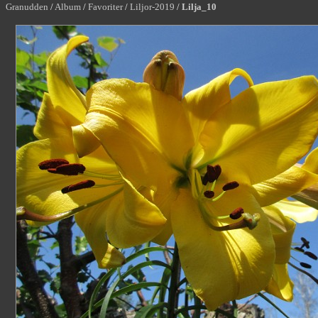
Granudden
/
Album
/
Favoriter
/
Liljor-2019
/
Lilja_10