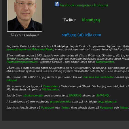
facebook.com/peter.a.lindquist
@sm6gxq
Twitter
©
Peter Lindquist
sm5gxq (at) telia.com
Jag heter
Peter
Lindquist
och bor i
Norrköping
. Jag är född och uppvuxen i
Nybro
, men flytt
kustradiostationen
Göteborg Radio
, som kustradiooperatör och senare även sjöräddningsle
Efter nedläggningen 1995, flyttade min arbetsplats till Västra Frölunda, Göteborg, där jag f
Teknisk samordnare
tillika assisterande sjö- och flygräddningsledare (samt ibland även
Pres
Flygräddningscentralen
, ”Sweden Rescue”, som sedan 1995 tillhör
Sjöfartsverket
.
Våren 2014 flyttades min tjänst till Sjöfartsverkets huvudkontor i
Norrköping
. Där arbetade j
JRCCs telefonsystem samt JRCCs ledningssystem ”DiscoSAR” och ”NILS” – i en delad tjäns
Men sedan 2019-02-01 är jag numera pensionär. Du kan
här läsa min berättelse
om mitt spä
bildspel
.
Min sommarstuga ligger på
Granudden
i Färjestaden på Öland. Där har jag min trädgård och
Här finns även min privata
Väderstation
.
Jag är även
sändareamatör
med anropssignal
SM5GXQ
alternativt
SM7GXQ
.
Allt publiceras på min webbplats
granudden.info
, samt på min blogg
cpgp.blogg.se
.
Jag finns förstås även på
Facebook
och
Twitter
. finns förstås även på
Facebook
och
Twitter
.