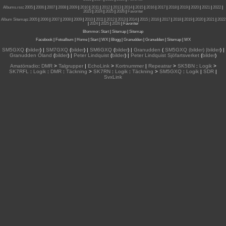
Albums.rss
:
2005
|
2006
|
2007
|
2008
|
2009
|
2010
|
2011
|
2012
|
2013
|
2014
|
2015
|
2016
|
2017
|
2018
|
2019
|
2020
|
2021
|
2022
|
2023
|
2024
|
2025
|
2026
|
Favoriter
Album Sitemap
:
2005
|
2006
|
2007
|
2008
|
2009
|
2010
|
2011
|
2012
|
2013
|
2014
|
2015
| 2016
|
2017
|
2018
|
2019
|
2020
|
2021
|
2022
|
2024
|
2025
|
2026
|
Favoriter
Blommor
:
Start
|
Sitemap
|
Sitemap
Facebook
|
Fotoalbum
|
Home
|
Start
|
WX
|
Blogg
|
Granudden
|
Granudden
|
Sitemap
|
WX
SM5GXQ
(
bilder
) |
SM7GXQ
(
bilder
) |
SM6GXQ
(
bilder
) |
Granudden
(
SM5GXQ (bilder) |bilder
) |
Granudden Öland
(
bilder
) |
Peter Lindquist
(
bilder
) |
Peter Lindquist Sjöfartsverket
(
bilder
)
Amatörradio
:
DMR
>
Talgrupper
|
EchoLink
>
Kortnummer
|
Repeatrar
>
SK5BN
:
Logik
>
SK7RFL
:
Logik
:
DMR
:
Täckning
>
SK7RN
:
Logik
:
Täckning
>
SM5GXQ
:
Logik
|
SDR
|
SvxLink