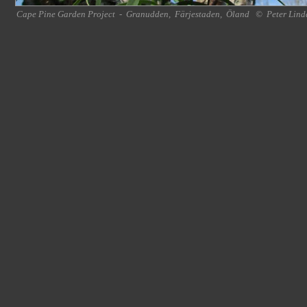
Cape Pine Garden Project
-
Granudden
,
Färjestaden
,
Öland
©
Peter Lind