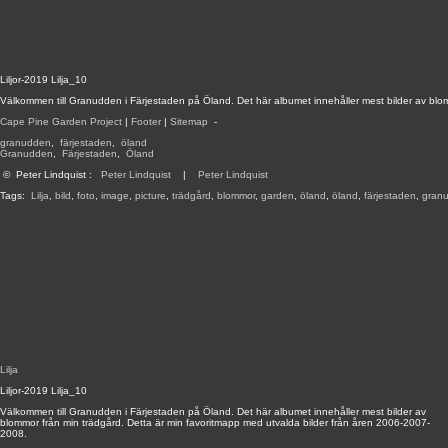
Liljor-2019 Lilja_10
Välkommen till Granudden i Färjestaden på Öland. Det här albumet innehåller mest bilder av blo
Cape Pine Garden Project
|
Footer
|
Sitemap
-
granudden
,
färjestaden
,
öland
Granudden
,
Färjestaden
,
Öland
©
Peter Lindquist
:
Peter Lindquist
|
Peter Lindquist
Tags:
Lilja
,
bild
,
foto
,
image
,
picture
,
trädgård
,
blommor
,
garden
,
öland
,
öland
,
färjestaden
,
gran
Lilja
Liljor-2019 Lilja_10
Välkommen till Granudden i Färjestaden på Öland. Det här albumet innehåller mest bilder av
blommor från min trädgård. Detta är min favoritmapp med utvalda bilder från åren 2006-2007-
2008.