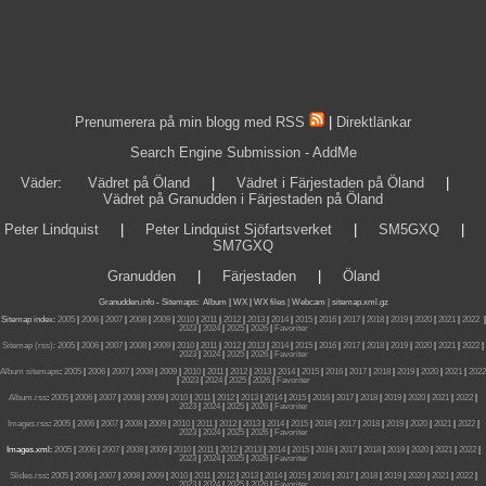
Prenumerera på min blogg med RSS
|
Direktlänkar
Search Engine Submission - AddMe
Väder
:
Vädret på Öland
|
Vädret i Färjestaden på Öland
|
Vädret på Granudden i Färjestaden på Öland
Peter Lindquist
|
Peter Lindquist Sjöfartsverket
|
SM5GXQ
|
SM7GXQ
Granudden
|
Färjestaden
|
Öland
Granudden.info
-
Sitemaps
:
Album
|
WX
|
WX files |
Webcam |
sitemap.xml.gz
Sitemap index:
2005
|
2006
|
2007
|
2008
|
2009
|
2010
|
2011
|
2012
|
2013
|
2014
|
2015
|
2016
|
2017
|
2018
|
2019
|
2020
|
2021
|
2022
|
2023
|
2024
|
2025
|
2026
|
Favoriter
Sitemap (rss):
2005
|
2006
|
2007
|
2008
|
2009
|
2010
|
2011
|
2012
|
2013
|
2014
|
2015
|
2016
|
2017
|
2018
|
2019
|
2020
|
2021
|
2022
|
2023
|
2024
|
2025
|
2026
|
Favoriter
Album sitemaps
:
2005
|
2006
|
2007
|
2008
|
2009
|
2010
|
2011
|
2012
|
2013
|
2014
|
2015
|
2016
|
2017
|
2018
|
2019
|
2020
|
2021
|
2022
|
2023
|
2024
|
2025
|
2026
|
Favoriter
Album.rss
:
2005
|
2006
|
2007
|
2008
|
2009
|
2010
|
2011
|
2012
|
2013
|
2014
|
2015
|
2016
|
2017
|
2018
|
2019
|
2020
|
2021
|
2022
|
2023
|
2024
|
2025
|
2026
|
Favoriter
Images.rss
:
2005
|
2006
|
2007
|
2008
|
2009
|
2010
|
2011
|
2012
|
2013
|
2014
|
2015
|
2016
|
2017
|
2018
|
2019
|
2020
|
2021
|
2022
|
2023
|
2024
|
2025
|
2026
|
Favoriter
Images.xml:
2005
|
2006
|
2007
|
2008
|
2009
|
2010
|
2011
|
2012
|
2013
|
2014
|
2015
|
2016
|
2017
|
2018
|
2019
|
2020
|
2021
|
2022
|
2023
|
2024
|
2025
|
2026
|
Favoriter
Slides.rss
:
2005
|
2006
|
2007
|
2008
|
2009
|
2010
|
2011
|
2012
|
2013
|
2014
|
2015
|
2016
|
2017
|
2018
|
2019
|
2020
|
2021
|
2022
|
2023
|
2024
|
2025
|
2026
|
Favoriter