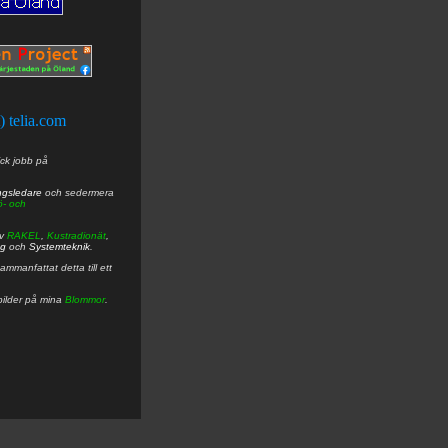
t) telia.com
ick jobb på
ngsledare
och sedermera
ö- och
av
RAKEL
,
Kustradionät
,
ng
och
Systemteknik
.
mmanfattat detta till ett
bilder på mina
Blommor
.