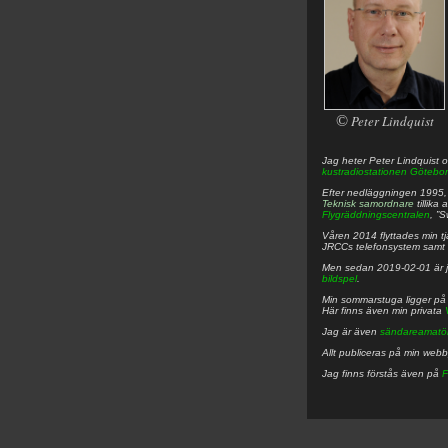
©
Peter Lindquist
Jag heter
Peter
Lindquist
o
kustradiostationen
Götebor
Efter nedläggningen 1995, f
Teknisk samordnare
tillika
Flygräddningscentralen
, ”
Våren 2014 flyttades min tjä
JRCCs telefonsystem samt 
Men sedan 2019-02-01 är 
bildspel
.
Min sommarstuga ligger p
Här finns även min privata
Jag är även
sändareamatö
Allt publiceras på min web
Jag finns förstås även på
F