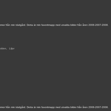
mmor från min trädgård. Detta är min favoritmapp med utvalda bilder från åren 2006-2007-2008.
udden
,
,
Liljor
,
mmor från min trädgård. Detta är min favoritmapp med utvalda bilder från åren 2006-2007-2008.