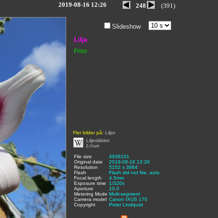
2019-08-16 12:26
248
(391)
Slideshow
Lilja
Friso
Fler bilder på:
Liljor
Liljesläktet
Lilium
File size
:
4936101
,
Original date
:
2019-08-16 12:26
,
Resolution
:
5152 x 3864
,
Flash
:
Flash did not fire, auto
,
Focal length
:
4.5mm
,
Exposure time
:
1/320s
,
Aperture
:
10.0
,
Metering Mode
:
Multi-segment
,
Camera model
Canon IXUS 170
,
Copyright
:
Peter Lindquist