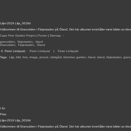
Liljor-2019 Lilja_0018d
Välkommen till Granudden i Färjestaden på Öland. Det här albumet innehåller mest bilder av blo
Cape Pine Garden Project
|
Footer
|
Sitemap
-
granudden
,
färjestaden
,
öland
Granudden
,
Färjestaden
,
Öland
©
Peter Lindquist
:
Peter Lindquist
|
Peter Lindquist
Tags:
Lilja
,
bild
,
foto
,
image
,
picture
,
trädgård
,
blommor
,
garden
,
öland
,
öland
,
färjestaden
,
gran
Lilja
Friso
Liljor-2019 Lilja_0018d
Välkommen till Granudden i Färjestaden på Öland. Det här albumet innehåller mest bilder av blo