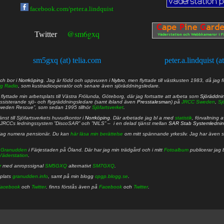
facebook.com/peter.a.lindquist
@sm6gxq
Twitter
sm5gxq (at) telia.com
peter.a.lindquist (a
ch bor i
Norrköping
. Jag är född och uppvuxen i
Nybro
, men flyttade till västkusten 1983, då jag f
g Radio
, som kustradiooperatör och senare även sjöräddningsledare.
lyttade min arbetsplats till Västra Frölunda, Göteborg, där jag fortsatte att arbeta som
Sjöräddni
 assisterande sjö- och flygräddningsledare (samt ibland även
Presstalesman
) på
JRCC Sweden
,
Sj
Sweden Rescue”, som sedan 1995 tillhör
Sjöfartsverket
.
nst till Sjöfartsverkets huvudkontor i
Norrköping
. Där arbetade jag bl a med
statistik
, förvaltning 
JRCCs ledningssystem ”DiscoSAR” och ”NILS” – i en delad tjänst mellan
SAR Stab Systemledni
jag numera pensionär. Du kan
här läsa min berättelse
om mitt spännande yrkesliv. Jag har även sa
å
Granudden
i Färjestaden på Öland. Där har jag min trädgård och i mitt
Fotoalbum
publicerar jag 
Väderstation
.
r
med anropssignal
SM5GXQ
alternativt
SM7GXQ
.
bplats
granudden.info
, samt på min blogg
cpgp.blogg.se
.
acebook
och
Twitter
. finns förstås även på
Facebook
och
Twitter
.