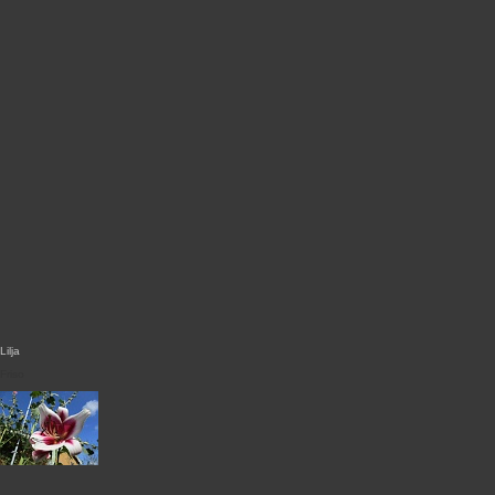
Lilja
Friso