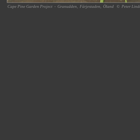
Cape Pine Garden Project
-
Granudden
,
Färjestaden
,
Öland
©
Peter Lind