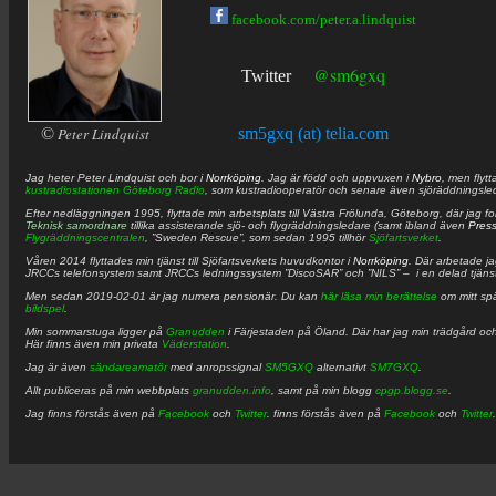
facebook.com/peter.a.lindquist
@sm6gxq
Twitter
©
Peter Lindquist
sm5gxq (at) telia.com
Jag heter
Peter
Lindquist
och bor i
Norrköping
. Jag är född och uppvuxen i
Nybro
, men flytt
kustradiostationen
Göteborg Radio
, som kustradiooperatör och senare även sjöräddningsle
Efter nedläggningen 1995, flyttade min arbetsplats till Västra Frölunda, Göteborg, där jag f
Teknisk samordnare
tillika assisterande sjö- och flygräddningsledare (samt ibland även
Pres
Flygräddningscentralen
, ”Sweden Rescue”, som sedan 1995 tillhör
Sjöfartsverket
.
Våren 2014 flyttades min tjänst till Sjöfartsverkets huvudkontor i
Norrköping
. Där arbetade j
JRCCs telefonsystem samt JRCCs ledningssystem ”DiscoSAR” och ”NILS” – i en delad tjäns
Men sedan 2019-02-01 är jag numera pensionär. Du kan
här läsa min berättelse
om mitt spä
bildspel
.
Min sommarstuga ligger på
Granudden
i Färjestaden på Öland. Där har jag min trädgård och
Här finns även min privata
Väderstation
.
Jag är även
sändareamatör
med anropssignal
SM5GXQ
alternativt
SM7GXQ
.
Allt publiceras på min webbplats
granudden.info
, samt på min blogg
cpgp.blogg.se
.
Jag finns förstås även på
Facebook
och
Twitter
. finns förstås även på
Facebook
och
Twitter
.