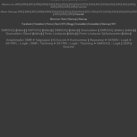
Albums.rss
:
2005
|
2006
|
2007
|
2008
|
2009
|
2010
|
2011
|
2012
|
2013
|
2014
|
2015
|
2016
|
2017
|
2018
|
2019
|
2020
|
2021
|
2022
|
2023
|
2024
|
2025
|
2026
|
Favoriter
Album Sitemap
:
2005
|
2006
|
2007
|
2008
|
2009
|
2010
|
2011
|
2012
|
2013
|
2014
|
2015
| 2016
|
2017
|
2018
|
2019
|
2020
|
2021
|
2022
|
2024
|
2025
|
2026
|
Favoriter
Blommor
:
Start
|
Sitemap
|
Sitemap
Facebook
|
Fotoalbum
|
Home
|
Start
|
WX
|
Blogg
|
Granudden
|
Granudden
|
Sitemap
|
WX
SM5GXQ
(
bilder
) |
SM7GXQ
(
bilder
) |
SM6GXQ
(
bilder
) |
Granudden
(
SM5GXQ (bilder) |bilder
) |
Granudden Öland
(
bilder
) |
Peter Lindquist
(
bilder
) |
Peter Lindquist Sjöfartsverket
(
bilder
)
Amatörradio
:
DMR
>
Talgrupper
|
EchoLink
>
Kortnummer
|
Repeatrar
>
SK5BN
:
Logik
>
SK7RFL
:
Logik
:
DMR
:
Täckning
>
SK7RN
:
Logik
:
Täckning
>
SM5GXQ
:
Logik
|
SDR
|
SvxLink