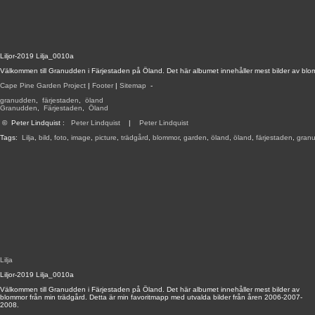
Liljor-2019 Lilja_0010a
Välkommen till Granudden i Färjestaden på Öland. Det här albumet innehåller mest bilder av blo
Cape Pine Garden Project
|
Footer
|
Sitemap
-
granudden
,
färjestaden
,
öland
Granudden
,
Färjestaden
,
Öland
©
Peter Lindquist
:
Peter Lindquist
|
Peter Lindquist
Tags:
Lilja
,
bild
,
foto
,
image
,
picture
,
trädgård
,
blommor
,
garden
,
öland
,
öland
,
färjestaden
,
gran
Lilja
Liljor-2019 Lilja_0010a
Välkommen till Granudden i Färjestaden på Öland. Det här albumet innehåller mest bilder av
blommor från min trädgård. Detta är min favoritmapp med utvalda bilder från åren 2006-2007-
2008.