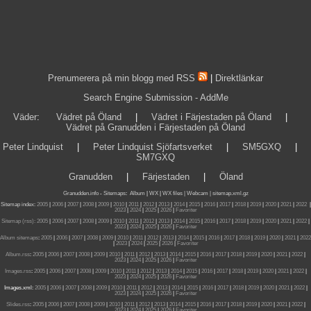
Prenumerera på min blogg med RSS
|
Direktlänkar
Search Engine Submission - AddMe
Väder
:
Vädret på Öland
|
Vädret i Färjestaden på Öland
|
Vädret på Granudden i Färjestaden på Öland
Peter Lindquist
|
Peter Lindquist Sjöfartsverket
|
SM5GXQ
|
SM7GXQ
Granudden
|
Färjestaden
|
Öland
Granudden.info
-
Sitemaps
:
Album
|
WX
|
WX files |
Webcam |
sitemap.xml.gz
Sitemap index:
2005
|
2006
|
2007
|
2008
|
2009
|
2010
|
2011
|
2012
|
2013
|
2014
|
2015
|
2016
|
2017
|
2018
|
2019
|
2020
|
2021
|
2022
|
2023
|
2024
|
2025
|
2026
|
Favoriter
Sitemap (rss):
2005
|
2006
|
2007
|
2008
|
2009
|
2010
|
2011
|
2012
|
2013
|
2014
|
2015
|
2016
|
2017
|
2018
|
2019
|
2020
|
2021
|
2022
|
2023
|
2024
|
2025
|
2026
|
Favoriter
Album sitemaps
:
2005
|
2006
|
2007
|
2008
|
2009
|
2010
|
2011
|
2012
|
2013
|
2014
|
2015
|
2016
|
2017
|
2018
|
2019
|
2020
|
2021
|
2022
|
2023
|
2024
|
2025
|
2026
|
Favoriter
Album.rss
:
2005
|
2006
|
2007
|
2008
|
2009
|
2010
|
2011
|
2012
|
2013
|
2014
|
2015
|
2016
|
2017
|
2018
|
2019
|
2020
|
2021
|
2022
|
2023
|
2024
|
2025
|
2026
|
Favoriter
Images.rss
:
2005
|
2006
|
2007
|
2008
|
2009
|
2010
|
2011
|
2012
|
2013
|
2014
|
2015
|
2016
|
2017
|
2018
|
2019
|
2020
|
2021
|
2022
|
2023
|
2024
|
2025
|
2026
|
Favoriter
Images.xml:
2005
|
2006
|
2007
|
2008
|
2009
|
2010
|
2011
|
2012
|
2013
|
2014
|
2015
|
2016
|
2017
|
2018
|
2019
|
2020
|
2021
|
2022
|
2023
|
2024
|
2025
|
2026
|
Favoriter
Slides.rss
:
2005
|
2006
|
2007
|
2008
|
2009
|
2010
|
2011
|
2012
|
2013
|
2014
|
2015
|
2016
|
2017
|
2018
|
2019
|
2020
|
2021
|
2022
|
2023
|
2024
|
2025
|
2026
|
Favoriter