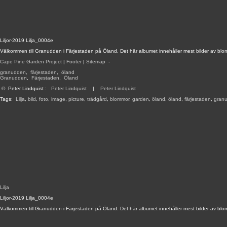
Liljor-2019 Lilja_0004e
Välkommen till Granudden i Färjestaden på Öland. Det här albumet innehåller mest bilder av blo
Cape Pine Garden Project
|
Footer
|
Sitemap
-
granudden
,
färjestaden
,
öland
Granudden
,
Färjestaden
,
Öland
©
Peter Lindquist
:
Peter Lindquist
|
Peter Lindquist
Tags:
Lilja
,
bild
,
foto
,
image
,
picture
,
trädgård
,
blommor
,
garden
,
öland
,
öland
,
färjestaden
,
gran
Lilja
Liljor-2019 Lilja_0004e
Välkommen till Granudden i Färjestaden på Öland. Det här albumet innehåller mest bilder av blo