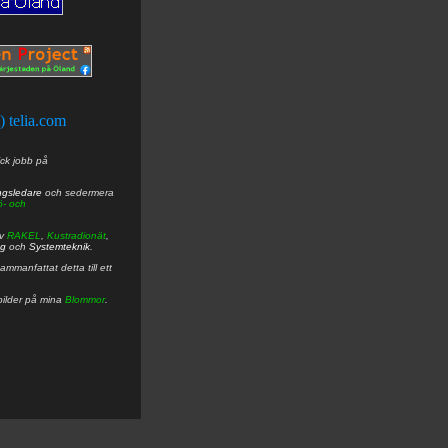
t) telia.com
ick jobb på
ngsledare
och sedermera
ö- och
av
RAKEL
,
Kustradionät
,
ng
och
Systemteknik
.
mmanfattat detta till ett
bilder på mina
Blommor
.