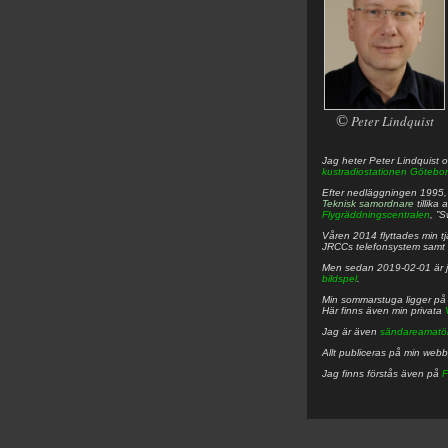
©
Peter Lindquist
Jag heter
Peter
Lindquist
o
kustradiostationen
Götebor
Efter nedläggningen 1995, f
Teknisk samordnare
tillika
Flygräddningscentralen
, ”
Våren 2014 flyttades min tjä
JRCCs telefonsystem samt 
Men sedan 2019-02-01 är 
bildspel
.
Min sommarstuga ligger p
Här finns även min privata
Jag är även
sändareamatö
Allt publiceras på min web
Jag finns förstås även på
F