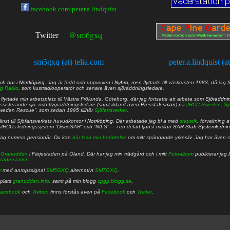
facebook.com/peter.a.lindquist
@sm6gxq
Twitter
sm5gxq (at) telia.com
peter.a.lindquist (a
ch bor i
Norrköping
. Jag är född och uppvuxen i
Nybro
, men flyttade till västkusten 1983, då jag f
g Radio
, som kustradiooperatör och senare även sjöräddningsledare.
lyttade min arbetsplats till Västra Frölunda, Göteborg, där jag fortsatte att arbeta som
Sjöräddni
 assisterande sjö- och flygräddningsledare (samt ibland även
Presstalesman
) på
JRCC Sweden
,
Sj
Sweden Rescue”, som sedan 1995 tillhör
Sjöfartsverket
.
nst till Sjöfartsverkets huvudkontor i
Norrköping
. Där arbetade jag bl a med
statistik
, förvaltning 
JRCCs ledningssystem ”DiscoSAR” och ”NILS” – i en delad tjänst mellan
SAR Stab Systemledni
jag numera pensionär. Du kan
här läsa min berättelse
om mitt spännande yrkesliv. Jag har även sa
å
Granudden
i Färjestaden på Öland. Där har jag min trädgård och i mitt
Fotoalbum
publicerar jag 
Väderstation
.
r
med anropssignal
SM5GXQ
alternativt
SM7GXQ
.
bplats
granudden.info
, samt på min blogg
cpgp.blogg.se
.
acebook
och
Twitter
. finns förstås även på
Facebook
och
Twitter
.