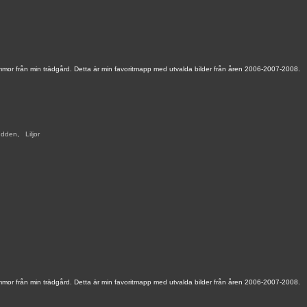
mmor från min trädgård. Detta är min favoritmapp med utvalda bilder från åren 2006-2007-2008.
udden
,
,
Liljor
,
mmor från min trädgård. Detta är min favoritmapp med utvalda bilder från åren 2006-2007-2008.