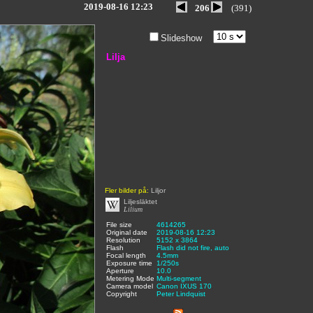
2019-08-16 12:23
206
(391)
Slideshow
Lilja
Fler bilder på:
Liljor
Liljesläktet
Lilium
File size
:
4614265
,
Original date
:
2019-08-16 12:23
,
Resolution
:
5152 x 3864
,
Flash
:
Flash did not fire, auto
,
Focal length
:
4.5mm
,
Exposure time
:
1/250s
,
Aperture
:
10.0
,
Metering Mode
:
Multi-segment
,
Camera model
Canon IXUS 170
,
Copyright
:
Peter Lindquist