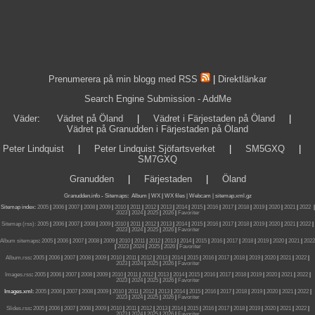
Prenumerera på min blogg med RSS
|
Direktlänkar
Search Engine Submission - AddMe
Väder
:
Vädret på Öland
|
Vädret i Färjestaden på Öland
|
Vädret på Granudden i Färjestaden på Öland
Peter Lindquist
|
Peter Lindquist Sjöfartsverket
|
SM5GXQ
|
SM7GXQ
Granudden
|
Färjestaden
|
Öland
Granudden.info
-
Sitemaps
:
Album
|
WX
|
WX files |
Webcam |
sitemap.xml.gz
Sitemap index:
2005
|
2006
|
2007
|
2008
|
2009
|
2010
|
2011
|
2012
|
2013
|
2014
|
2015
|
2016
|
2017
|
2018
|
2019
|
2020
|
2021
|
2022
|
2023
|
2024
|
2025
|
2026
|
Favoriter
Sitemap (rss):
2005
|
2006
|
2007
|
2008
|
2009
|
2010
|
2011
|
2012
|
2013
|
2014
|
2015
|
2016
|
2017
|
2018
|
2019
|
2020
|
2021
|
2022
|
2023
|
2024
|
2025
|
2026
|
Favoriter
Album sitemaps
:
2005
|
2006
|
2007
|
2008
|
2009
|
2010
|
2011
|
2012
|
2013
|
2014
|
2015
|
2016
|
2017
|
2018
|
2019
|
2020
|
2021
|
2022
|
2023
|
2024
|
2025
|
2026
|
Favoriter
Album.rss
:
2005
|
2006
|
2007
|
2008
|
2009
|
2010
|
2011
|
2012
|
2013
|
2014
|
2015
|
2016
|
2017
|
2018
|
2019
|
2020
|
2021
|
2022
|
2023
|
2024
|
2025
|
2026
|
Favoriter
Images.rss
:
2005
|
2006
|
2007
|
2008
|
2009
|
2010
|
2011
|
2012
|
2013
|
2014
|
2015
|
2016
|
2017
|
2018
|
2019
|
2020
|
2021
|
2022
|
2023
|
2024
|
2025
|
2026
|
Favoriter
Images.xml:
2005
|
2006
|
2007
|
2008
|
2009
|
2010
|
2011
|
2012
|
2013
|
2014
|
2015
|
2016
|
2017
|
2018
|
2019
|
2020
|
2021
|
2022
|
2023
|
2024
|
2025
|
2026
|
Favoriter
Slides.rss
:
2005
|
2006
|
2007
|
2008
|
2009
|
2010
|
2011
|
2012
|
2013
|
2014
|
2015
|
2016
|
2017
|
2018
|
2019
|
2020
|
2021
|
2022
|
2023
|
2024
|
2025
|
2026
|
Favoriter