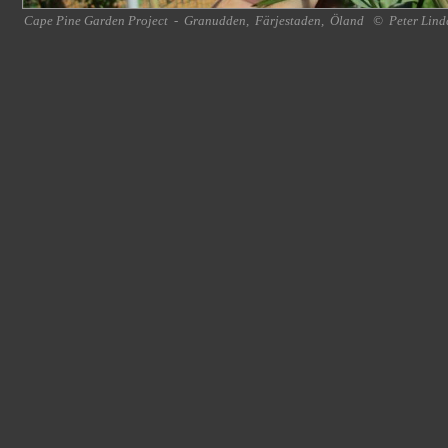
Cape Pine Garden Project
-
Granudden
,
Färjestaden
,
Öland
©
Peter Lind