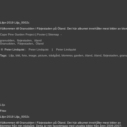
Liljor-2019 Lilja_0002c
Välkommen till Granudden i Färjestaden på Öland. Det här albumet innehåller mest bilder av blo
Cape Pine Garden Project
|
Footer
|
Sitemap
-
granudden
,
färjestaden
,
öland
Granudden
,
Färjestaden
,
Öland
©
Peter Lindquist
:
Peter Lindquist
|
Peter Lindquist
Tags:
Lilja
,
bild
,
foto
,
image
,
picture
,
trädgård
,
blommor
,
garden
,
öland
,
öland
,
färjestaden
,
gran
Lilja
Friso
Liljor-2019 Lilja_0002c
Välkommen till Granudden i Färjestaden på Öland. Det här albumet innehåller mest bilder av
blommor från min trädgård. Detta är min favoritmapp med utvalda bilder från åren 2006-2007-