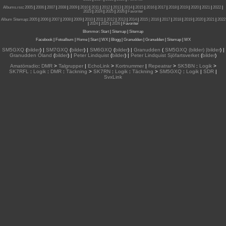
Albums.rss
:
2005
|
2006
|
2007
|
2008
|
2009
|
2010
|
2011
|
2012
|
2013
|
2014
|
2015
|
2016
|
2017
|
2018
|
2019
|
2020
|
2021
|
2022
|
2023
|
2024
|
2025
|
2026
|
Favoriter
Album Sitemap
:
2005
|
2006
|
2007
|
2008
|
2009
|
2010
|
2011
|
2012
|
2013
|
2014
|
2015
| 2016
|
2017
|
2018
|
2019
|
2020
|
2021
|
2022
|
2024
|
2025
|
2026
|
Favoriter
Blommor
:
Start
|
Sitemap
|
Sitemap
Facebook
|
Fotoalbum
|
Home
|
Start
|
WX
|
Blogg
|
Granudden
|
Granudden
|
Sitemap
|
WX
SM5GXQ
(
bilder
) |
SM7GXQ
(
bilder
) |
SM6GXQ
(
bilder
) |
Granudden
(
SM5GXQ (bilder) |bilder
) |
Granudden Öland
(
bilder
) |
Peter Lindquist
(
bilder
) |
Peter Lindquist Sjöfartsverket
(
bilder
)
Amatörradio
:
DMR
>
Talgrupper
|
EchoLink
>
Kortnummer
|
Repeatrar
>
SK5BN
:
Logik
>
SK7RFL
:
Logik
:
DMR
:
Täckning
>
SK7RN
:
Logik
:
Täckning
>
SM5GXQ
:
Logik
|
SDR
|
SvxLink