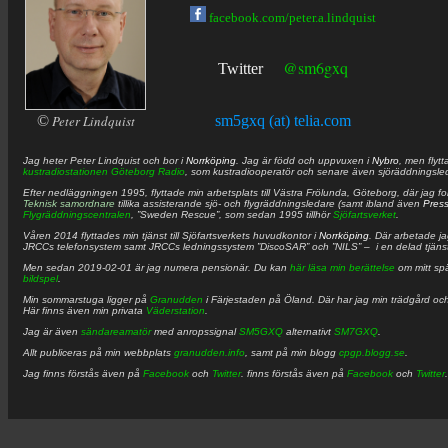
facebook.com/peter.a.lindquist
@sm6gxq
Twitter
©
Peter Lindquist
sm5gxq (at) telia.com
Jag heter
Peter
Lindquist
och bor i
Norrköping
. Jag är född och uppvuxen i
Nybro
, men flytt
kustradiostationen
Göteborg Radio
, som kustradiooperatör och senare även sjöräddningsle
Efter nedläggningen 1995, flyttade min arbetsplats till Västra Frölunda, Göteborg, där jag f
Teknisk samordnare
tillika assisterande sjö- och flygräddningsledare (samt ibland även
Pres
Flygräddningscentralen
, ”Sweden Rescue”, som sedan 1995 tillhör
Sjöfartsverket
.
Våren 2014 flyttades min tjänst till Sjöfartsverkets huvudkontor i
Norrköping
. Där arbetade j
JRCCs telefonsystem samt JRCCs ledningssystem ”DiscoSAR” och ”NILS” – i en delad tjäns
Men sedan 2019-02-01 är jag numera pensionär. Du kan
här läsa min berättelse
om mitt spä
bildspel
.
Min sommarstuga ligger på
Granudden
i Färjestaden på Öland. Där har jag min trädgård och
Här finns även min privata
Väderstation
.
Jag är även
sändareamatör
med anropssignal
SM5GXQ
alternativt
SM7GXQ
.
Allt publiceras på min webbplats
granudden.info
, samt på min blogg
cpgp.blogg.se
.
Jag finns förstås även på
Facebook
och
Twitter
. finns förstås även på
Facebook
och
Twitter
.