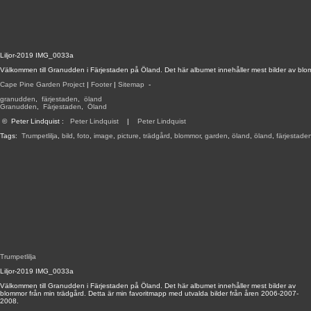
Liljor-2019 IMG_0033a
Välkommen till Granudden i Färjestaden på Öland. Det här albumet innehåller mest bilder av blo
Cape Pine Garden Project
|
Footer
|
Sitemap
-
granudden
,
färjestaden
,
öland
Granudden
,
Färjestaden
,
Öland
©
Peter Lindquist
:
Peter Lindquist
|
Peter Lindquist
Tags:
Trumpetlilja
,
bild
,
foto
,
image
,
picture
,
trädgård
,
blommor
,
garden
,
öland
,
öland
,
färjestade
Trumpetlilja
Liljor-2019 IMG_0033a
Välkommen till Granudden i Färjestaden på Öland. Det här albumet innehåller mest bilder av
blommor från min trädgård. Detta är min favoritmapp med utvalda bilder från åren 2006-2007-
2008.