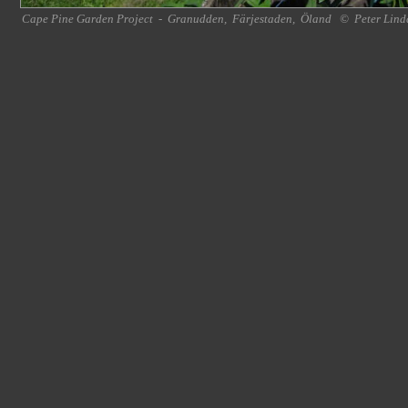
Cape Pine Garden Project
-
Granudden
,
Färjestaden
,
Öland
©
Peter Lind