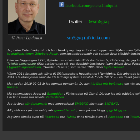
facebook.com/peter.a.lindquist
@sm6gxq
Twitter
©
Peter Lindquist
sm5gxq (at) telia.com
Jag heter
Peter
Lindquist
och bor i
Norrköping
. Jag är född och uppvuxen i
Nybro
, men flytt
kustradiostationen
Göteborg Radio
, som kustradiooperatör och senare även sjöräddningsle
Efter nedläggningen 1995, flyttade min arbetsplats till Västra Frölunda, Göteborg, där jag f
Teknisk samordnare
tillika assisterande sjö- och flygräddningsledare (samt ibland även
Pres
Flygräddningscentralen
, ”Sweden Rescue”, som sedan 1995 tillhör
Sjöfartsverket
.
Våren 2014 flyttades min tjänst till Sjöfartsverkets huvudkontor i
Norrköping
. Där arbetade j
JRCCs telefonsystem samt JRCCs ledningssystem ”DiscoSAR” och ”NILS” – i en delad tjäns
Men sedan 2019-02-01 är jag numera pensionär. Du kan
här läsa min berättelse
om mitt spä
bildspel
.
Min sommarstuga ligger på
Granudden
i Färjestaden på Öland. Där har jag min trädgård och
Här finns även min privata
Väderstation
.
Jag är även
sändareamatör
med anropssignal
SM5GXQ
alternativt
SM7GXQ
.
Allt publiceras på min webbplats
granudden.info
, samt på min blogg
cpgp.blogg.se
.
Jag finns förstås även på
Facebook
och
Twitter
. finns förstås även på
Facebook
och
Twitter
.