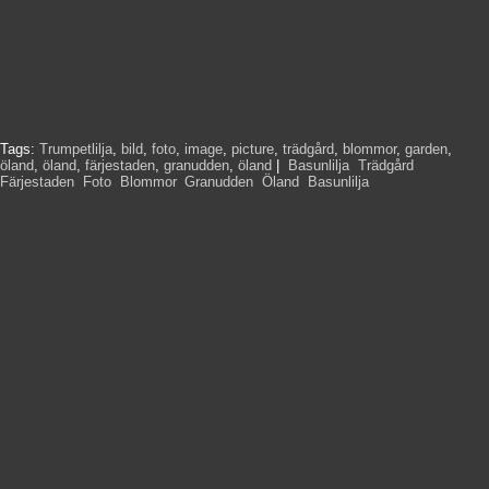
Tags:
Trumpetlilja
,
bild
,
foto
,
image
,
picture
,
trädgård
,
blommor
,
garden
,
öland
,
öland
,
färjestaden
,
granudden
,
öland
|
Basunlilja
,
Trädgård
,
Färjestaden
,
Foto
,
Blommor
,
Granudden
,
Öland
,
Basunlilja
,