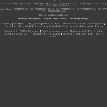
Albums.rss
:
2005
|
2006
|
2007
|
2008
|
2009
|
2010
|
2011
|
2012
|
2013
|
2014
|
2015
|
2016
|
2017
|
2018
|
2019
|
2020
|
2021
|
2022
|
2023
|
2024
|
2025
|
2026
|
Favoriter
Album Sitemap
:
2005
|
2006
|
2007
|
2008
|
2009
|
2010
|
2011
|
2012
|
2013
|
2014
|
2015
| 2016
|
2017
|
2018
|
2019
|
2020
|
2021
|
2022
|
2024
|
2025
|
2026
|
Favoriter
Blommor
:
Start
|
Sitemap
|
Sitemap
Facebook
|
Fotoalbum
|
Home
|
Start
|
WX
|
Blogg
|
Granudden
|
Granudden
|
Sitemap
|
WX
SM5GXQ
(
bilder
) |
SM7GXQ
(
bilder
) |
SM6GXQ
(
bilder
) |
Granudden
(
SM5GXQ (bilder) |bilder
) |
Granudden Öland
(
bilder
) |
Peter Lindquist
(
bilder
) |
Peter Lindquist Sjöfartsverket
(
bilder
)
Amatörradio
:
DMR
>
Talgrupper
|
EchoLink
>
Kortnummer
|
Repeatrar
>
SK5BN
:
Logik
>
SK7RFL
:
Logik
:
DMR
:
Täckning
>
SK7RN
:
Logik
:
Täckning
>
SM5GXQ
:
Logik
|
SDR
|
SvxLink