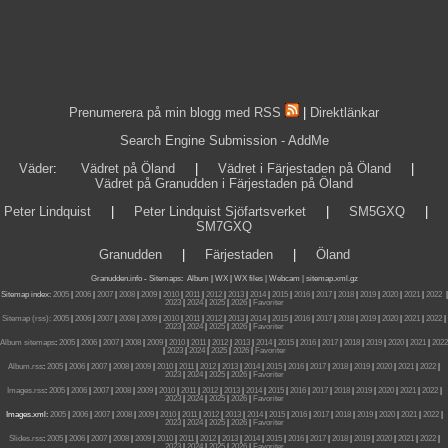
Prenumerera på min blogg med RSS
|
Direktlänkar
Search Engine Submission - AddMe
Väder
:
Vädret på Öland
|
Vädret i Färjestaden på Öland
|
Vädret på Granudden i Färjestaden på Öland
Peter Lindquist
|
Peter Lindquist Sjöfartsverket
|
SM5GXQ
|
SM7GXQ
Granudden
|
Färjestaden
|
Öland
Granudden.info
-
Sitemaps
:
Album
|
WX
|
WX files |
Webcam |
sitemap.xml.gz
Sitemap index:
2005
|
2006
|
2007
|
2008
|
2009
|
2010
|
2011
|
2012
|
2013
|
2014
|
2015
|
2016
|
2017
|
2018
|
2019
|
2020
|
2021
|
2022
|
2023
|
2024
|
2025
|
2026
|
Favoriter
Sitemap (rss):
2005
|
2006
|
2007
|
2008
|
2009
|
2010
|
2011
|
2012
|
2013
|
2014
|
2015
|
2016
|
2017
|
2018
|
2019
|
2020
|
2021
|
2022
|
2023
|
2024
|
2025
|
2026
|
Favoriter
Album sitemaps
:
2005
|
2006
|
2007
|
2008
|
2009
|
2010
|
2011
|
2012
|
2013
|
2014
|
2015
|
2016
|
2017
|
2018
|
2019
|
2020
|
2021
|
2022
|
2023
|
2024
|
2025
|
2026
|
Favoriter
Album.rss
:
2005
|
2006
|
2007
|
2008
|
2009
|
2010
|
2011
|
2012
|
2013
|
2014
|
2015
|
2016
|
2017
|
2018
|
2019
|
2020
|
2021
|
2022
|
2023
|
2024
|
2025
|
2026
|
Favoriter
Images.rss
:
2005
|
2006
|
2007
|
2008
|
2009
|
2010
|
2011
|
2012
|
2013
|
2014
|
2015
|
2016
|
2017
|
2018
|
2019
|
2020
|
2021
|
2022
|
2023
|
2024
|
2025
|
2026
|
Favoriter
Images.xml:
2005
|
2006
|
2007
|
2008
|
2009
|
2010
|
2011
|
2012
|
2013
|
2014
|
2015
|
2016
|
2017
|
2018
|
2019
|
2020
|
2021
|
2022
|
2023
|
2024
|
2025
|
2026
|
Favoriter
Slides.rss
:
2005
|
2006
|
2007
|
2008
|
2009
|
2010
|
2011
|
2012
|
2013
|
2014
|
2015
|
2016
|
2017
|
2018
|
2019
|
2020
|
2021
|
2022
|
2023
|
2024
|
2025
|
2026
|
Favoriter