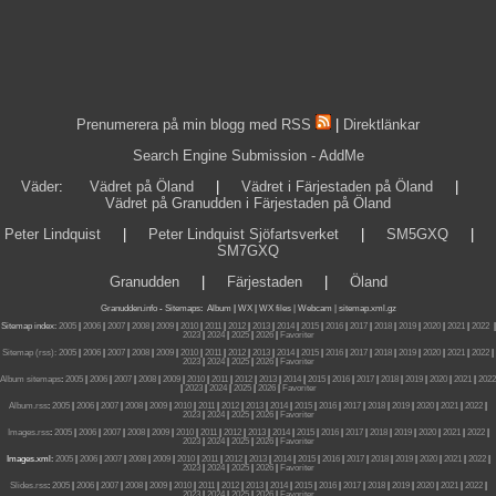
Prenumerera på min blogg med RSS
|
Direktlänkar
Search Engine Submission - AddMe
Väder
:
Vädret på Öland
|
Vädret i Färjestaden på Öland
|
Vädret på Granudden i Färjestaden på Öland
Peter Lindquist
|
Peter Lindquist Sjöfartsverket
|
SM5GXQ
|
SM7GXQ
Granudden
|
Färjestaden
|
Öland
Granudden.info
-
Sitemaps
:
Album
|
WX
|
WX files |
Webcam |
sitemap.xml.gz
Sitemap index:
2005
|
2006
|
2007
|
2008
|
2009
|
2010
|
2011
|
2012
|
2013
|
2014
|
2015
|
2016
|
2017
|
2018
|
2019
|
2020
|
2021
|
2022
|
2023
|
2024
|
2025
|
2026
|
Favoriter
Sitemap (rss):
2005
|
2006
|
2007
|
2008
|
2009
|
2010
|
2011
|
2012
|
2013
|
2014
|
2015
|
2016
|
2017
|
2018
|
2019
|
2020
|
2021
|
2022
|
2023
|
2024
|
2025
|
2026
|
Favoriter
Album sitemaps
:
2005
|
2006
|
2007
|
2008
|
2009
|
2010
|
2011
|
2012
|
2013
|
2014
|
2015
|
2016
|
2017
|
2018
|
2019
|
2020
|
2021
|
2022
|
2023
|
2024
|
2025
|
2026
|
Favoriter
Album.rss
:
2005
|
2006
|
2007
|
2008
|
2009
|
2010
|
2011
|
2012
|
2013
|
2014
|
2015
|
2016
|
2017
|
2018
|
2019
|
2020
|
2021
|
2022
|
2023
|
2024
|
2025
|
2026
|
Favoriter
Images.rss
:
2005
|
2006
|
2007
|
2008
|
2009
|
2010
|
2011
|
2012
|
2013
|
2014
|
2015
|
2016
|
2017
|
2018
|
2019
|
2020
|
2021
|
2022
|
2023
|
2024
|
2025
|
2026
|
Favoriter
Images.xml:
2005
|
2006
|
2007
|
2008
|
2009
|
2010
|
2011
|
2012
|
2013
|
2014
|
2015
|
2016
|
2017
|
2018
|
2019
|
2020
|
2021
|
2022
|
2023
|
2024
|
2025
|
2026
|
Favoriter
Slides.rss
:
2005
|
2006
|
2007
|
2008
|
2009
|
2010
|
2011
|
2012
|
2013
|
2014
|
2015
|
2016
|
2017
|
2018
|
2019
|
2020
|
2021
|
2022
|
2023
|
2024
|
2025
|
2026
|
Favoriter