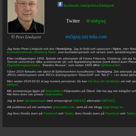
facebook.com/peter.a.lindquist
@sm6gxq
Twitter
©
Peter Lindquist
sm5gxq (at) telia.com
Jag heter
Peter
Lindquist
och bor i
Norrköping
. Jag är född och uppvuxen i
Nybro
, men flytt
kustradiostationen
Göteborg Radio
, som kustradiooperatör och senare även sjöräddningsle
Efter nedläggningen 1995, flyttade min arbetsplats till Västra Frölunda, Göteborg, där jag f
Teknisk samordnare
tillika assisterande sjö- och flygräddningsledare (samt ibland även
Pres
Flygräddningscentralen
, ”Sweden Rescue”, som sedan 1995 tillhör
Sjöfartsverket
.
Våren 2014 flyttades min tjänst till Sjöfartsverkets huvudkontor i
Norrköping
. Där arbetade j
JRCCs telefonsystem samt JRCCs ledningssystem ”DiscoSAR” och ”NILS” – i en delad tjäns
Men sedan 2019-02-01 är jag numera pensionär. Du kan
här läsa min berättelse
om mitt spä
bildspel
.
Min sommarstuga ligger på
Granudden
i Färjestaden på Öland. Där har jag min trädgård och
Här finns även min privata
Väderstation
.
Jag är även
sändareamatör
med anropssignal
SM5GXQ
alternativt
SM7GXQ
.
Allt publiceras på min webbplats
granudden.info
, samt på min blogg
cpgp.blogg.se
.
Jag finns förstås även på
Facebook
och
Twitter
. finns förstås även på
Facebook
och
Twitter
.