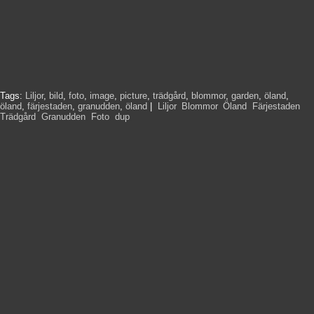
Tags:
Liljor
,
bild
,
foto
,
image
,
picture
,
trädgård
,
blommor
,
garden
,
öland
,
öland
,
färjestaden
,
granudden
,
öland
|
Liljor
,
Blommor
,
Öland
,
Färjestaden
,
Trädgård
,
Granudden
,
Foto
,
dup
,