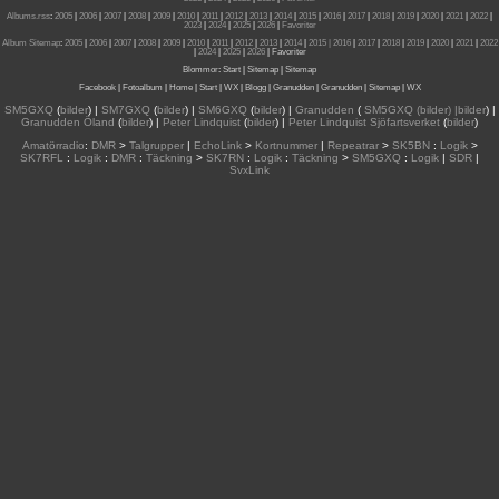
Albums.rss
:
2005
|
2006
|
2007
|
2008
|
2009
|
2010
|
2011
|
2012
|
2013
|
2014
|
2015
|
2016
|
2017
|
2018
|
2019
|
2020
|
2021
|
2022
|
2023
|
2024
|
2025
|
2026
|
Favoriter
Album Sitemap
:
2005
|
2006
|
2007
|
2008
|
2009
|
2010
|
2011
|
2012
|
2013
|
2014
|
2015
| 2016
|
2017
|
2018
|
2019
|
2020
|
2021
|
2022
|
2024
|
2025
|
2026
|
Favoriter
Blommor
:
Start
|
Sitemap
|
Sitemap
Facebook
|
Fotoalbum
|
Home
|
Start
|
WX
|
Blogg
|
Granudden
|
Granudden
|
Sitemap
|
WX
SM5GXQ
(
bilder
) |
SM7GXQ
(
bilder
) |
SM6GXQ
(
bilder
) |
Granudden
(
SM5GXQ (bilder) |bilder
) |
Granudden Öland
(
bilder
) |
Peter Lindquist
(
bilder
) |
Peter Lindquist Sjöfartsverket
(
bilder
)
Amatörradio
:
DMR
>
Talgrupper
|
EchoLink
>
Kortnummer
|
Repeatrar
>
SK5BN
:
Logik
>
SK7RFL
:
Logik
:
DMR
:
Täckning
>
SK7RN
:
Logik
:
Täckning
>
SM5GXQ
:
Logik
|
SDR
|
SvxLink