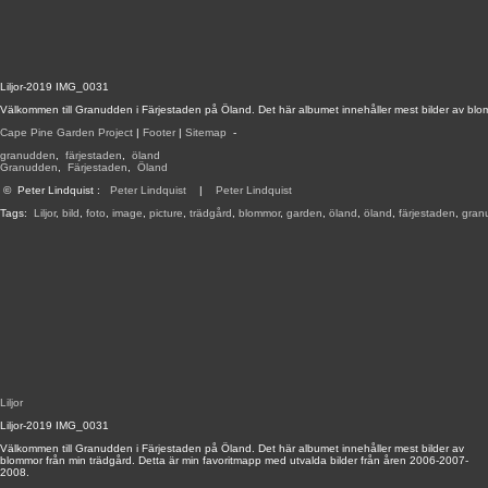
Liljor-2019 IMG_0031
Välkommen till Granudden i Färjestaden på Öland. Det här albumet innehåller mest bilder av blo
Cape Pine Garden Project
|
Footer
|
Sitemap
-
granudden
,
färjestaden
,
öland
Granudden
,
Färjestaden
,
Öland
©
Peter Lindquist
:
Peter Lindquist
|
Peter Lindquist
Tags:
Liljor
,
bild
,
foto
,
image
,
picture
,
trädgård
,
blommor
,
garden
,
öland
,
öland
,
färjestaden
,
gran
Liljor
Liljor-2019 IMG_0031
Välkommen till Granudden i Färjestaden på Öland. Det här albumet innehåller mest bilder av
blommor från min trädgård. Detta är min favoritmapp med utvalda bilder från åren 2006-2007-
2008.