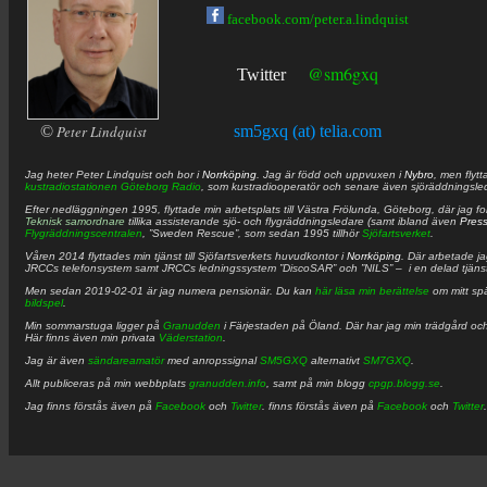
facebook.com/peter.a.lindquist
@sm6gxq
Twitter
©
Peter Lindquist
sm5gxq (at) telia.com
Jag heter
Peter
Lindquist
och bor i
Norrköping
. Jag är född och uppvuxen i
Nybro
, men flytt
kustradiostationen
Göteborg Radio
, som kustradiooperatör och senare även sjöräddningsle
Efter nedläggningen 1995, flyttade min arbetsplats till Västra Frölunda, Göteborg, där jag f
Teknisk samordnare
tillika assisterande sjö- och flygräddningsledare (samt ibland även
Pres
Flygräddningscentralen
, ”Sweden Rescue”, som sedan 1995 tillhör
Sjöfartsverket
.
Våren 2014 flyttades min tjänst till Sjöfartsverkets huvudkontor i
Norrköping
. Där arbetade j
JRCCs telefonsystem samt JRCCs ledningssystem ”DiscoSAR” och ”NILS” – i en delad tjäns
Men sedan 2019-02-01 är jag numera pensionär. Du kan
här läsa min berättelse
om mitt spä
bildspel
.
Min sommarstuga ligger på
Granudden
i Färjestaden på Öland. Där har jag min trädgård och
Här finns även min privata
Väderstation
.
Jag är även
sändareamatör
med anropssignal
SM5GXQ
alternativt
SM7GXQ
.
Allt publiceras på min webbplats
granudden.info
, samt på min blogg
cpgp.blogg.se
.
Jag finns förstås även på
Facebook
och
Twitter
. finns förstås även på
Facebook
och
Twitter
.