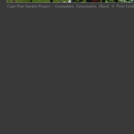
Cape Pine Garden Project
-
Granudden
,
Färjestaden
,
Öland
©
Peter Lind