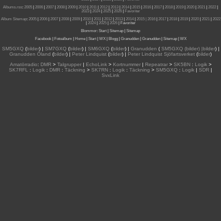
Albums.rss
:
2005
|
2006
|
2007
|
2008
|
2009
|
2010
|
2011
|
2012
|
2013
|
2014
|
2015
|
2016
|
2017
|
2018
|
2019
|
2020
|
2021
|
2022
|
2023
|
2024
|
2025
|
2026
|
Favoriter
Album Sitemap
:
2005
|
2006
|
2007
|
2008
|
2009
|
2010
|
2011
|
2012
|
2013
|
2014
|
2015
| 2016
|
2017
|
2018
|
2019
|
2020
|
2021
|
2022
|
2024
|
2025
|
2026
|
Favoriter
Blommor
:
Start
|
Sitemap
|
Sitemap
Facebook
|
Fotoalbum
|
Home
|
Start
|
WX
|
Blogg
|
Granudden
|
Granudden
|
Sitemap
|
WX
SM5GXQ
(
bilder
) |
SM7GXQ
(
bilder
) |
SM6GXQ
(
bilder
) |
Granudden
(
SM5GXQ (bilder) |bilder
) |
Granudden Öland
(
bilder
) |
Peter Lindquist
(
bilder
) |
Peter Lindquist Sjöfartsverket
(
bilder
)
Amatörradio
:
DMR
>
Talgrupper
|
EchoLink
>
Kortnummer
|
Repeatrar
>
SK5BN
:
Logik
>
SK7RFL
:
Logik
:
DMR
:
Täckning
>
SK7RN
:
Logik
:
Täckning
>
SM5GXQ
:
Logik
|
SDR
|
SvxLink