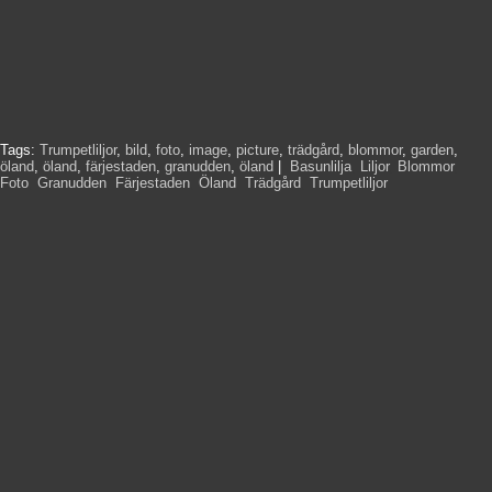
Tags:
Trumpetliljor
,
bild
,
foto
,
image
,
picture
,
trädgård
,
blommor
,
garden
,
öland
,
öland
,
färjestaden
,
granudden
,
öland
|
Basunlilja
,
Liljor
,
Blommor
,
Foto
,
Granudden
,
Färjestaden
,
Öland
,
Trädgård
,
Trumpetliljor
,