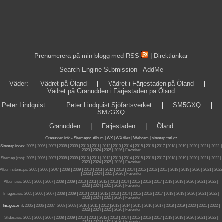
Prenumerera på min blogg med RSS
|
Direktlänkar
Search Engine Submission - AddMe
Väder
:
Vädret på Öland
|
Vädret i Färjestaden på Öland
|
Vädret på Granudden i Färjestaden på Öland
Peter Lindquist
|
Peter Lindquist Sjöfartsverket
|
SM5GXQ
|
SM7GXQ
Granudden
|
Färjestaden
|
Öland
Granudden.info
-
Sitemaps
:
Album
|
WX
|
WX files |
Webcam |
sitemap.xml.gz
Sitemap index:
2005
|
2006
|
2007
|
2008
|
2009
|
2010
|
2011
|
2012
|
2013
|
2014
|
2015
|
2016
|
2017
|
2018
|
2019
|
2020
|
2021
|
2022
|
2023
|
2024
|
2025
|
2026
|
Favoriter
Sitemap (rss):
2005
|
2006
|
2007
|
2008
|
2009
|
2010
|
2011
|
2012
|
2013
|
2014
|
2015
|
2016
|
2017
|
2018
|
2019
|
2020
|
2021
|
2022
|
2023
|
2024
|
2025
|
2026
|
Favoriter
Album sitemaps
:
2005
|
2006
|
2007
|
2008
|
2009
|
2010
|
2011
|
2012
|
2013
|
2014
|
2015
|
2016
|
2017
|
2018
|
2019
|
2020
|
2021
|
2022
|
2023
|
2024
|
2025
|
2026
|
Favoriter
Album.rss
:
2005
|
2006
|
2007
|
2008
|
2009
|
2010
|
2011
|
2012
|
2013
|
2014
|
2015
|
2016
|
2017
|
2018
|
2019
|
2020
|
2021
|
2022
|
2023
|
2024
|
2025
|
2026
|
Favoriter
Images.rss
:
2005
|
2006
|
2007
|
2008
|
2009
|
2010
|
2011
|
2012
|
2013
|
2014
|
2015
|
2016
|
2017
|
2018
|
2019
|
2020
|
2021
|
2022
|
2023
|
2024
|
2025
|
2026
|
Favoriter
Images.xml:
2005
|
2006
|
2007
|
2008
|
2009
|
2010
|
2011
|
2012
|
2013
|
2014
|
2015
|
2016
|
2017
|
2018
|
2019
|
2020
|
2021
|
2022
|
2023
|
2024
|
2025
|
2026
|
Favoriter
Slides.rss
:
2005
|
2006
|
2007
|
2008
|
2009
|
2010
|
2011
|
2012
|
2013
|
2014
|
2015
|
2016
|
2017
|
2018
|
2019
|
2020
|
2021
|
2022
|
2023
|
2024
|
2025
|
2026
|
Favoriter