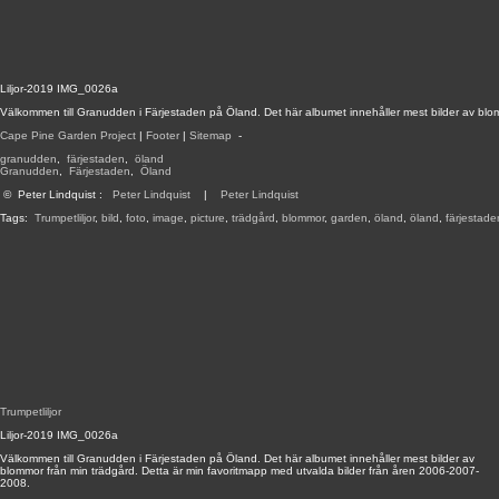
Liljor-2019 IMG_0026a
Välkommen till Granudden i Färjestaden på Öland. Det här albumet innehåller mest bilder av blo
Cape Pine Garden Project
|
Footer
|
Sitemap
-
granudden
,
färjestaden
,
öland
Granudden
,
Färjestaden
,
Öland
©
Peter Lindquist
:
Peter Lindquist
|
Peter Lindquist
Tags:
Trumpetliljor
,
bild
,
foto
,
image
,
picture
,
trädgård
,
blommor
,
garden
,
öland
,
öland
,
färjestade
Trumpetliljor
Liljor-2019 IMG_0026a
Välkommen till Granudden i Färjestaden på Öland. Det här albumet innehåller mest bilder av
blommor från min trädgård. Detta är min favoritmapp med utvalda bilder från åren 2006-2007-
2008.