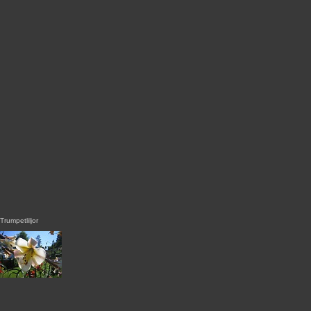
Trumpetliljor