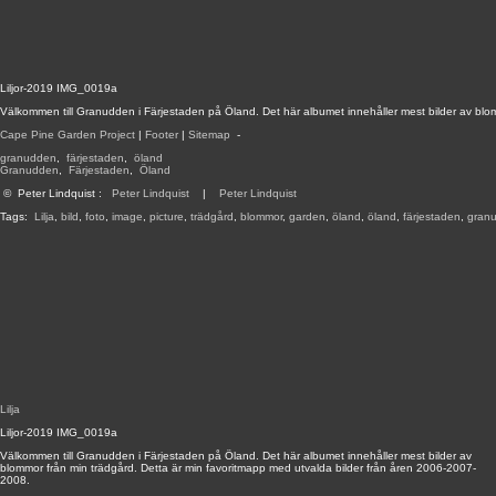
Liljor-2019 IMG_0019a
Välkommen till Granudden i Färjestaden på Öland. Det här albumet innehåller mest bilder av blo
Cape Pine Garden Project
|
Footer
|
Sitemap
-
granudden
,
färjestaden
,
öland
Granudden
,
Färjestaden
,
Öland
©
Peter Lindquist
:
Peter Lindquist
|
Peter Lindquist
Tags:
Lilja
,
bild
,
foto
,
image
,
picture
,
trädgård
,
blommor
,
garden
,
öland
,
öland
,
färjestaden
,
gran
Lilja
Liljor-2019 IMG_0019a
Välkommen till Granudden i Färjestaden på Öland. Det här albumet innehåller mest bilder av
blommor från min trädgård. Detta är min favoritmapp med utvalda bilder från åren 2006-2007-
2008.