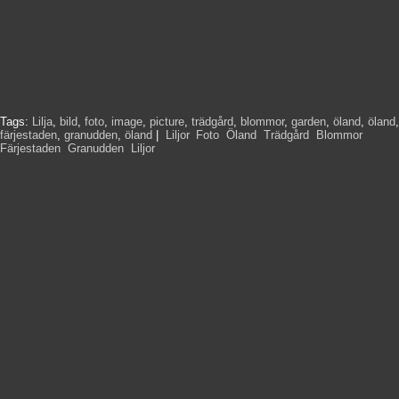
Tags:
Lilja
,
bild
,
foto
,
image
,
picture
,
trädgård
,
blommor
,
garden
,
öland
,
öland
,
färjestaden
,
granudden
,
öland
|
Liljor
,
Foto
,
Öland
,
Trädgård
,
Blommor
,
Färjestaden
,
Granudden
,
Liljor
,