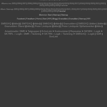
Albums.rss
:
2005
|
2006
|
2007
|
2008
|
2009
|
2010
|
2011
|
2012
|
2013
|
2014
|
2015
|
2016
|
2017
|
2018
|
2019
|
2020
|
2021
|
2022
|
2023
|
2024
|
2025
|
2026
|
Favoriter
Album Sitemap
:
2005
|
2006
|
2007
|
2008
|
2009
|
2010
|
2011
|
2012
|
2013
|
2014
|
2015
| 2016
|
2017
|
2018
|
2019
|
2020
|
2021
|
2022
|
2024
|
2025
|
2026
|
Favoriter
Blommor
:
Start
|
Sitemap
|
Sitemap
Facebook
|
Fotoalbum
|
Home
|
Start
|
WX
|
Blogg
|
Granudden
|
Granudden
|
Sitemap
|
WX
SM5GXQ
(
bilder
) |
SM7GXQ
(
bilder
) |
SM6GXQ
(
bilder
) |
Granudden
(
SM5GXQ (bilder) |bilder
) |
Granudden Öland
(
bilder
) |
Peter Lindquist
(
bilder
) |
Peter Lindquist Sjöfartsverket
(
bilder
)
Amatörradio
:
DMR
>
Talgrupper
|
EchoLink
>
Kortnummer
|
Repeatrar
>
SK5BN
:
Logik
>
SK7RFL
:
Logik
:
DMR
:
Täckning
>
SK7RN
:
Logik
:
Täckning
>
SM5GXQ
:
Logik
|
SDR
|
SvxLink