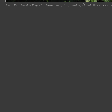
Cape Pine Garden Project
-
Granudden
,
Färjestaden
,
Öland
©
Peter Lind