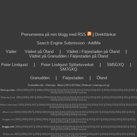
Prenumerera på min blogg med RSS
|
Direktlänkar
Search Engine Submission - AddMe
Väder
:
Vädret på Öland
|
Vädret i Färjestaden på Öland
|
Vädret på Granudden i Färjestaden på Öland
Peter Lindquist
|
Peter Lindquist Sjöfartsverket
|
SM5GXQ
|
SM7GXQ
Granudden
|
Färjestaden
|
Öland
Granudden.info
-
Sitemaps
:
Album
|
WX
|
WX files |
Webcam |
sitemap.xml.gz
Sitemap index:
2005
|
2006
|
2007
|
2008
|
2009
|
2010
|
2011
|
2012
|
2013
|
2014
|
2015
|
2016
|
2017
|
2018
|
2019
|
2020
|
2021
|
2022
|
2023
|
2024
|
2025
|
2026
|
Favoriter
Sitemap (rss):
2005
|
2006
|
2007
|
2008
|
2009
|
2010
|
2011
|
2012
|
2013
|
2014
|
2015
|
2016
|
2017
|
2018
|
2019
|
2020
|
2021
|
2022
|
2023
|
2024
|
2025
|
2026
|
Favoriter
Album sitemaps
:
2005
|
2006
|
2007
|
2008
|
2009
|
2010
|
2011
|
2012
|
2013
|
2014
|
2015
|
2016
|
2017
|
2018
|
2019
|
2020
|
2021
|
2022
|
2023
|
2024
|
2025
|
2026
|
Favoriter
Album.rss
:
2005
|
2006
|
2007
|
2008
|
2009
|
2010
|
2011
|
2012
|
2013
|
2014
|
2015
|
2016
|
2017
|
2018
|
2019
|
2020
|
2021
|
2022
|
2023
|
2024
|
2025
|
2026
|
Favoriter
Images.rss
:
2005
|
2006
|
2007
|
2008
|
2009
|
2010
|
2011
|
2012
|
2013
|
2014
|
2015
|
2016
|
2017
|
2018
|
2019
|
2020
|
2021
|
2022
|
2023
|
2024
|
2025
|
2026
|
Favoriter
Images.xml:
2005
|
2006
|
2007
|
2008
|
2009
|
2010
|
2011
|
2012
|
2013
|
2014
|
2015
|
2016
|
2017
|
2018
|
2019
|
2020
|
2021
|
2022
|
2023
|
2024
|
2025
|
2026
|
Favoriter
Slides.rss
:
2005
|
2006
|
2007
|
2008
|
2009
|
2010
|
2011
|
2012
|
2013
|
2014
|
2015
|
2016
|
2017
|
2018
|
2019
|
2020
|
2021
|
2022
|
2023
|
2024
|
2025
|
2026
|
Favoriter