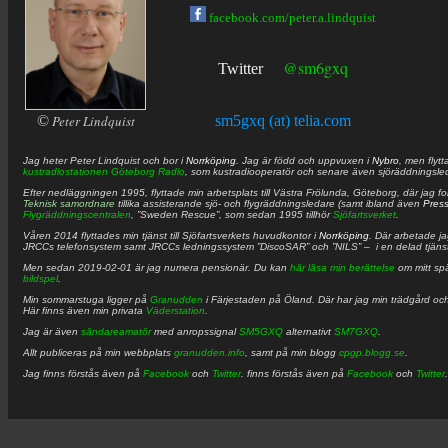
facebook.com/peter.a.lindquist
@sm6gxq
Twitter
©
Peter Lindquist
sm5gxq (at) telia.com
Jag heter
Peter
Lindquist
och bor i
Norrköping
. Jag är född och uppvuxen i
Nybro
, men flytt
kustradiostationen
Göteborg Radio
, som kustradiooperatör och senare även sjöräddningsle
Efter nedläggningen 1995, flyttade min arbetsplats till Västra Frölunda, Göteborg, där jag f
Teknisk samordnare
tillika assisterande sjö- och flygräddningsledare (samt ibland även
Pres
Flygräddningscentralen
, ”Sweden Rescue”, som sedan 1995 tillhör
Sjöfartsverket
.
Våren 2014 flyttades min tjänst till Sjöfartsverkets huvudkontor i
Norrköping
. Där arbetade j
JRCCs telefonsystem samt JRCCs ledningssystem ”DiscoSAR” och ”NILS” – i en delad tjäns
Men sedan 2019-02-01 är jag numera pensionär. Du kan
här läsa min berättelse
om mitt spä
bildspel
.
Min sommarstuga ligger på
Granudden
i Färjestaden på Öland. Där har jag min trädgård och
Här finns även min privata
Väderstation
.
Jag är även
sändareamatör
med anropssignal
SM5GXQ
alternativt
SM7GXQ
.
Allt publiceras på min webbplats
granudden.info
, samt på min blogg
cpgp.blogg.se
.
Jag finns förstås även på
Facebook
och
Twitter
. finns förstås även på
Facebook
och
Twitter
.