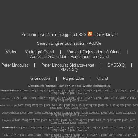
Prenumerera på min blogg med RSS
|
Direktlänkar
Search Engine Submission - AddMe
Väder
:
Vädret på Öland
|
Vädret i Färjestaden på Öland
|
Vädret på Granudden i Färjestaden på Öland
Peter Lindquist
|
Peter Lindquist Sjöfartsverket
|
SM5GXQ
|
SM7GXQ
Granudden
|
Färjestaden
|
Öland
Granudden.info
-
Sitemaps
:
Album
|
WX
|
WX files |
Webcam |
sitemap.xml.gz
Sitemap index:
2005
|
2006
|
2007
|
2008
|
2009
|
2010
|
2011
|
2012
|
2013
|
2014
|
2015
|
2016
|
2017
|
2018
|
2019
|
2020
|
2021
|
2022
|
2023
|
2024
|
2025
|
2026
|
Favoriter
Sitemap (rss):
2005
|
2006
|
2007
|
2008
|
2009
|
2010
|
2011
|
2012
|
2013
|
2014
|
2015
|
2016
|
2017
|
2018
|
2019
|
2020
|
2021
|
2022
|
2023
|
2024
|
2025
|
2026
|
Favoriter
Album sitemaps
:
2005
|
2006
|
2007
|
2008
|
2009
|
2010
|
2011
|
2012
|
2013
|
2014
|
2015
|
2016
|
2017
|
2018
|
2019
|
2020
|
2021
|
2022
|
2023
|
2024
|
2025
|
2026
|
Favoriter
Album.rss
:
2005
|
2006
|
2007
|
2008
|
2009
|
2010
|
2011
|
2012
|
2013
|
2014
|
2015
|
2016
|
2017
|
2018
|
2019
|
2020
|
2021
|
2022
|
2023
|
2024
|
2025
|
2026
|
Favoriter
Images.rss
:
2005
|
2006
|
2007
|
2008
|
2009
|
2010
|
2011
|
2012
|
2013
|
2014
|
2015
|
2016
|
2017
|
2018
|
2019
|
2020
|
2021
|
2022
|
2023
|
2024
|
2025
|
2026
|
Favoriter
Images.xml:
2005
|
2006
|
2007
|
2008
|
2009
|
2010
|
2011
|
2012
|
2013
|
2014
|
2015
|
2016
|
2017
|
2018
|
2019
|
2020
|
2021
|
2022
|
2023
|
2024
|
2025
|
2026
|
Favoriter
Slides.rss
:
2005
|
2006
|
2007
|
2008
|
2009
|
2010
|
2011
|
2012
|
2013
|
2014
|
2015
|
2016
|
2017
|
2018
|
2019
|
2020
|
2021
|
2022
|
2023
|
2024
|
2025
|
2026
|
Favoriter