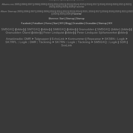
Albums.rss
:
2005
|
2006
|
2007
|
2008
|
2009
|
2010
|
2011
|
2012
|
2013
|
2014
|
2015
|
2016
|
2017
|
2018
|
2019
|
2020
|
2021
|
2022
|
2023
|
2024
|
2025
|
2026
|
Favoriter
Album Sitemap
:
2005
|
2006
|
2007
|
2008
|
2009
|
2010
|
2011
|
2012
|
2013
|
2014
|
2015
| 2016
|
2017
|
2018
|
2019
|
2020
|
2021
|
2022
|
2024
|
2025
|
2026
|
Favoriter
Blommor
:
Start
|
Sitemap
|
Sitemap
Facebook
|
Fotoalbum
|
Home
|
Start
|
WX
|
Blogg
|
Granudden
|
Granudden
|
Sitemap
|
WX
SM5GXQ
(
bilder
) |
SM7GXQ
(
bilder
) |
SM6GXQ
(
bilder
) |
Granudden
(
SM5GXQ (bilder) |bilder
) |
Granudden Öland
(
bilder
) |
Peter Lindquist
(
bilder
) |
Peter Lindquist Sjöfartsverket
(
bilder
)
Amatörradio
:
DMR
>
Talgrupper
|
EchoLink
>
Kortnummer
|
Repeatrar
>
SK5BN
:
Logik
>
SK7RFL
:
Logik
:
DMR
:
Täckning
>
SK7RN
:
Logik
:
Täckning
>
SM5GXQ
:
Logik
|
SDR
|
SvxLink