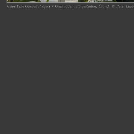
Cape Pine Garden Project
-
Granudden
,
Färjestaden
,
Öland
©
Peter Lind