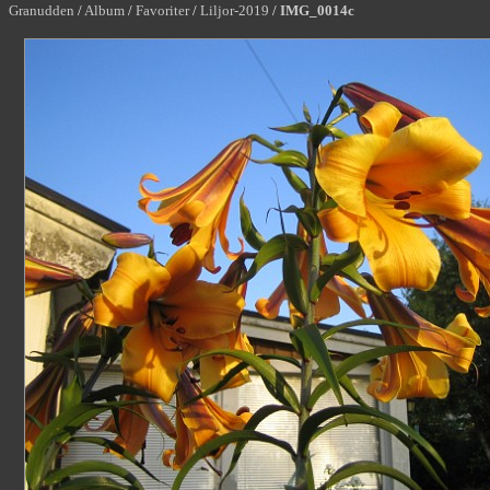
Granudden
/
Album
/
Favoriter
/
Liljor-2019
/
IMG_0014c