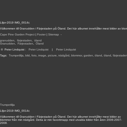
Liljor-2019 IMG_0014c
Välkommen till Granudden i Färjestaden på Öland. Det här albumet innehåller mest bilder av blo
Cape Pine Garden Project
|
Footer
|
Sitemap
-
granudden
,
färjestaden
,
öland
Granudden
,
Färjestaden
,
Öland
©
Peter Lindquist
:
Peter Lindquist
|
Peter Lindquist
Tags:
Trumpetlilja
,
bild
,
foto
,
image
,
picture
,
trädgård
,
blommor
,
garden
,
öland
,
öland
,
färjestade
Trumpetlilja
Liljor-2019 IMG_0014c
Välkommen till Granudden i Färjestaden på Öland. Det här albumet innehåller mest bilder av
blommor från min trädgård. Detta är min favoritmapp med utvalda bilder från åren 2006-2007-
2008.