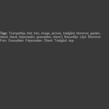
Tags:
Trumpetlilja
,
bild
,
foto
,
image
,
picture
,
trädgård
,
blommor
,
garden
,
öland
,
öland
,
färjestaden
,
granudden
,
öland
|
Basunlilja
,
Liljor
,
Blommor
,
Foto
,
Granudden
,
Färjestaden
,
Öland
,
Trädgård
,
dup
,