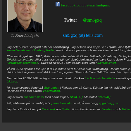
facebook.com/peter.a.lindquist
@sm6gxq
Twitter
©
Peter Lindquist
sm5gxq (at) telia.com
Jag heter
Peter
Lindquist
och bor i
Norrköping
. Jag är född och uppvuxen i
Nybro
, men flytt
kustradiostationen
Göteborg Radio
, som kustradiooperatör och senare även sjöräddningsle
Efter nedläggningen 1995, flyttade min arbetsplats till Västra Frölunda, Göteborg, där jag f
Teknisk samordnare
tillika assisterande sjö- och flygräddningsledare (samt ibland även
Pres
Flygräddningscentralen
, ”Sweden Rescue”, som sedan 1995 tillhör
Sjöfartsverket
.
Våren 2014 flyttades min tjänst till Sjöfartsverkets huvudkontor i
Norrköping
. Där arbetade j
JRCCs telefonsystem samt JRCCs ledningssystem ”DiscoSAR” och ”NILS” – i en delad tjäns
Men sedan 2019-02-01 är jag numera pensionär. Du kan
här läsa min berättelse
om mitt spä
bildspel
.
Min sommarstuga ligger på
Granudden
i Färjestaden på Öland. Där har jag min trädgård och
Här finns även min privata
Väderstation
.
Jag är även
sändareamatör
med anropssignal
SM5GXQ
alternativt
SM7GXQ
.
Allt publiceras på min webbplats
granudden.info
, samt på min blogg
cpgp.blogg.se
.
Jag finns förstås även på
Facebook
och
Twitter
. finns förstås även på
Facebook
och
Twitter
.