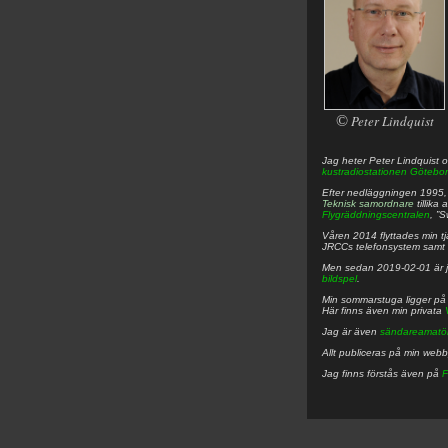
©
Peter Lindquist
Jag heter
Peter
Lindquist
o
kustradiostationen
Götebor
Efter nedläggningen 1995, f
Teknisk samordnare
tillika
Flygräddningscentralen
, ”
Våren 2014 flyttades min tjä
JRCCs telefonsystem samt 
Men sedan 2019-02-01 är 
bildspel
.
Min sommarstuga ligger p
Här finns även min privata
Jag är även
sändareamatö
Allt publiceras på min web
Jag finns förstås även på
F