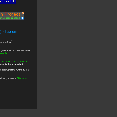
t) telia.com
ick jobb på
ngsledare
och sedermera
ö- och
av
RAKEL
,
Kustradionät
,
ng
och
Systemteknik
.
mmanfattat detta till ett
bilder på mina
Blommor
.