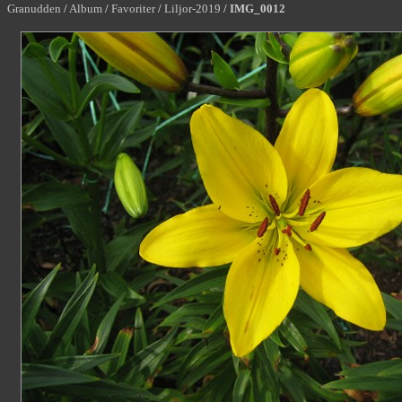
Granudden
/
Album
/
Favoriter
/
Liljor-2019
/
IMG_0012