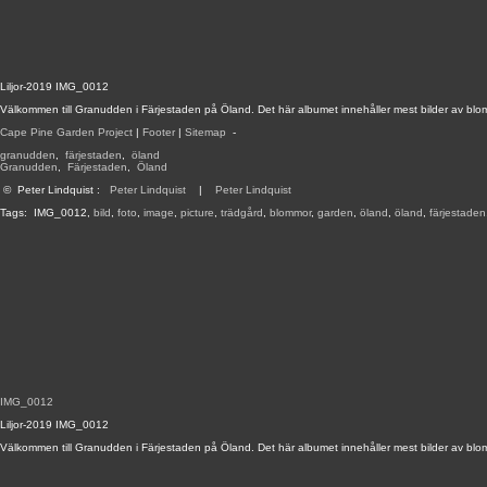
Liljor-2019 IMG_0012
Välkommen till Granudden i Färjestaden på Öland. Det här albumet innehåller mest bilder av blo
Cape Pine Garden Project
|
Footer
|
Sitemap
-
granudden
,
färjestaden
,
öland
Granudden
,
Färjestaden
,
Öland
©
Peter Lindquist
:
Peter Lindquist
|
Peter Lindquist
Tags:
IMG_0012
,
bild
,
foto
,
image
,
picture
,
trädgård
,
blommor
,
garden
,
öland
,
öland
,
färjestaden
IMG_0012
Liljor-2019 IMG_0012
Välkommen till Granudden i Färjestaden på Öland. Det här albumet innehåller mest bilder av blo