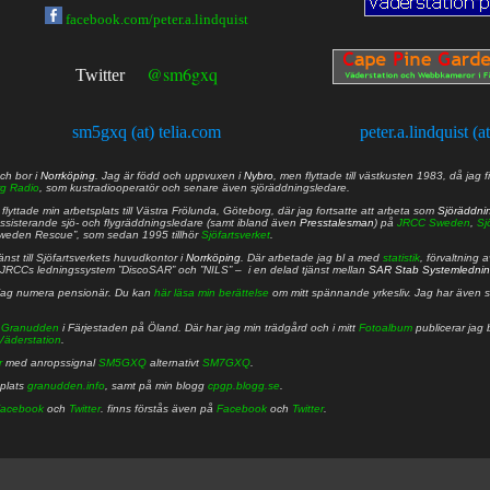
facebook.com/peter.a.lindquist
@sm6gxq
Twitter
sm5gxq (at) telia.com
peter.a.lindquist (a
ch bor i
Norrköping
. Jag är född och uppvuxen i
Nybro
, men flyttade till västkusten 1983, då jag f
g Radio
, som kustradiooperatör och senare även sjöräddningsledare.
lyttade min arbetsplats till Västra Frölunda, Göteborg, där jag fortsatte att arbeta som
Sjöräddni
 assisterande sjö- och flygräddningsledare (samt ibland även
Presstalesman
) på
JRCC Sweden
,
Sj
Sweden Rescue”, som sedan 1995 tillhör
Sjöfartsverket
.
nst till Sjöfartsverkets huvudkontor i
Norrköping
. Där arbetade jag bl a med
statistik
, förvaltning 
JRCCs ledningssystem ”DiscoSAR” och ”NILS” – i en delad tjänst mellan
SAR Stab Systemledni
jag numera pensionär. Du kan
här läsa min berättelse
om mitt spännande yrkesliv. Jag har även sa
å
Granudden
i Färjestaden på Öland. Där har jag min trädgård och i mitt
Fotoalbum
publicerar jag 
Väderstation
.
r
med anropssignal
SM5GXQ
alternativt
SM7GXQ
.
bplats
granudden.info
, samt på min blogg
cpgp.blogg.se
.
acebook
och
Twitter
. finns förstås även på
Facebook
och
Twitter
.