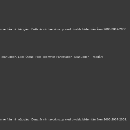
mmor från min trädgård. Detta är min favoritmapp med utvalda bilder från åren 2006-2007-2008.
,
granudden
,
Liljor
,
Öland
,
Foto
,
Blommor
,
Färjestaden
,
Granudden
,
Trädgård
,
mmor från min trädgård. Detta är min favoritmapp med utvalda bilder från åren 2006-2007-2008.