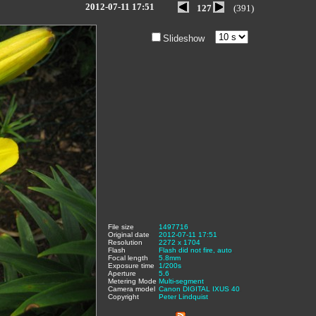
2012-07-11 17:51
127
(391)
Slideshow
File size
:
1497716
,
Original date
:
2012-07-11 17:51
,
Resolution
:
2272 x 1704
,
Flash
:
Flash did not fire, auto
,
Focal length
:
5.8mm
,
Exposure time
:
1/200s
,
Aperture
:
5.6
,
Metering Mode
:
Multi-segment
,
Camera model
Canon DIGITAL IXUS 40
,
Copyright
:
Peter Lindquist