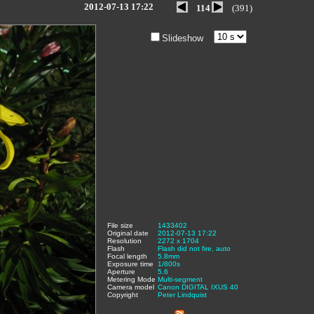
2012-07-13 17:22
114
(391)
Slideshow
File size
:
1433402
,
Original date
:
2012-07-13 17:22
,
Resolution
:
2272 x 1704
,
Flash
:
Flash did not fire, auto
,
Focal length
:
5.8mm
,
Exposure time
:
1/800s
,
Aperture
:
5.6
,
Metering Mode
:
Multi-segment
,
Camera model
Canon DIGITAL IXUS 40
,
Copyright
:
Peter Lindquist