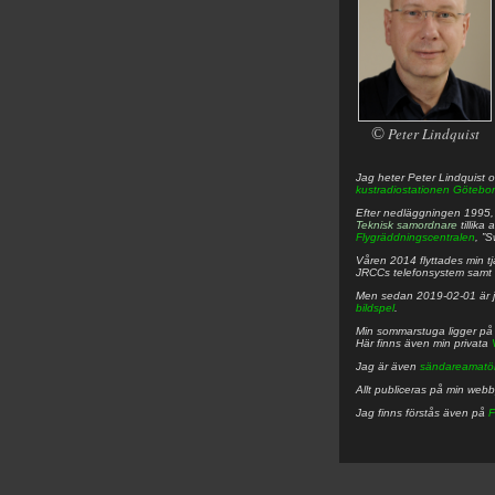
©
Peter Lindquist
Jag heter
Peter
Lindquist
o
kustradiostationen
Götebor
Efter nedläggningen 1995, f
Teknisk samordnare
tillika
Flygräddningscentralen
, ”
Våren 2014 flyttades min tjä
JRCCs telefonsystem samt 
Men sedan 2019-02-01 är 
bildspel
.
Min sommarstuga ligger p
Här finns även min privata
Jag är även
sändareamatö
Allt publiceras på min web
Jag finns förstås även på
F