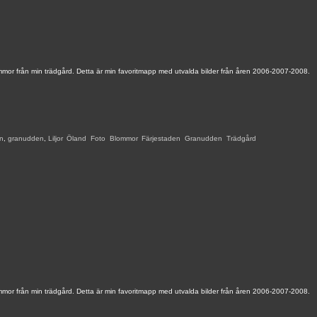
mmor från min trädgård. Detta är min favoritmapp med utvalda bilder från åren 2006-2007-2008.
en
,
granudden
,
Liljor
,
Öland
,
Foto
,
Blommor
,
Färjestaden
,
Granudden
,
Trädgård
,
mmor från min trädgård. Detta är min favoritmapp med utvalda bilder från åren 2006-2007-2008.