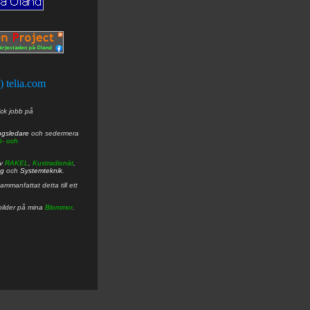
t) telia.com
ick jobb på
ngsledare
och sedermera
ö- och
av
RAKEL
,
Kustradionät
,
ng
och
Systemteknik
.
mmanfattat detta till ett
bilder på mina
Blommor
.