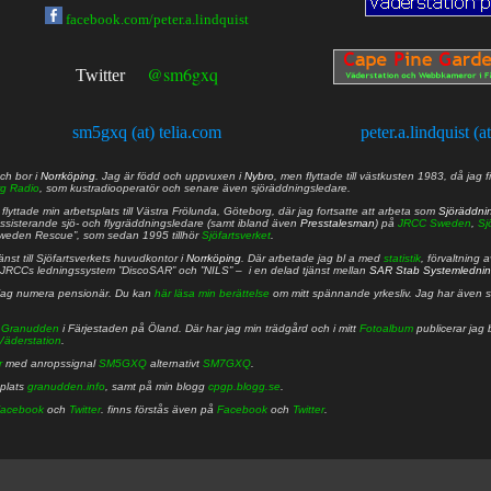
facebook.com/peter.a.lindquist
@sm6gxq
Twitter
sm5gxq (at) telia.com
peter.a.lindquist (a
ch bor i
Norrköping
. Jag är född och uppvuxen i
Nybro
, men flyttade till västkusten 1983, då jag f
g Radio
, som kustradiooperatör och senare även sjöräddningsledare.
lyttade min arbetsplats till Västra Frölunda, Göteborg, där jag fortsatte att arbeta som
Sjöräddni
 assisterande sjö- och flygräddningsledare (samt ibland även
Presstalesman
) på
JRCC Sweden
,
Sj
Sweden Rescue”, som sedan 1995 tillhör
Sjöfartsverket
.
nst till Sjöfartsverkets huvudkontor i
Norrköping
. Där arbetade jag bl a med
statistik
, förvaltning 
JRCCs ledningssystem ”DiscoSAR” och ”NILS” – i en delad tjänst mellan
SAR Stab Systemledni
jag numera pensionär. Du kan
här läsa min berättelse
om mitt spännande yrkesliv. Jag har även sa
å
Granudden
i Färjestaden på Öland. Där har jag min trädgård och i mitt
Fotoalbum
publicerar jag 
Väderstation
.
r
med anropssignal
SM5GXQ
alternativt
SM7GXQ
.
bplats
granudden.info
, samt på min blogg
cpgp.blogg.se
.
acebook
och
Twitter
. finns förstås även på
Facebook
och
Twitter
.