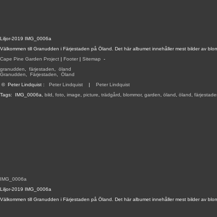
Liljor-2019 IMG_0006a
Välkommen till Granudden i Färjestaden på Öland. Det här albumet innehåller mest bilder av blo
Cape Pine Garden Project
|
Footer
|
Sitemap
-
granudden
,
färjestaden
,
öland
Granudden
,
Färjestaden
,
Öland
©
Peter Lindquist
:
Peter Lindquist
|
Peter Lindquist
Tags:
IMG_0006a
,
bild
,
foto
,
image
,
picture
,
trädgård
,
blommor
,
garden
,
öland
,
öland
,
färjestad
IMG_0006a
Liljor-2019 IMG_0006a
Välkommen till Granudden i Färjestaden på Öland. Det här albumet innehåller mest bilder av blo