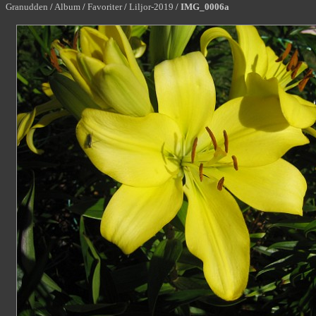
Granudden
/
Album
/
Favoriter
/
Liljor-2019
/
IMG_0006a