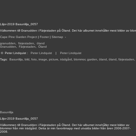
Liljor-2019 Basunlilja_0057
Välkommen till Granudden i Färjestaden på Öland. Det här albumet innehåller mest bilder av blo
Cape Pine Garden Project
|
Footer
|
Sitemap
-
granudden
,
färjestaden
,
öland
Granudden
,
Färjestaden
,
Öland
©
Peter Lindquist
:
Peter Lindquist
|
Peter Lindquist
Tags:
Basunlilja
,
bild
,
foto
,
image
,
picture
,
trädgård
,
blommor
,
garden
,
öland
,
öland
,
färjestaden
,
Basunlilja
Liljor-2019 Basunlilja_0057
Välkommen till Granudden i Färjestaden på Öland. Det här albumet innehåller mest bilder av
blommor från min trädgård. Detta är min favoritmapp med utvalda bilder från åren 2006-2007-
2008.