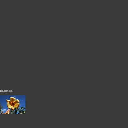
Basunlilja