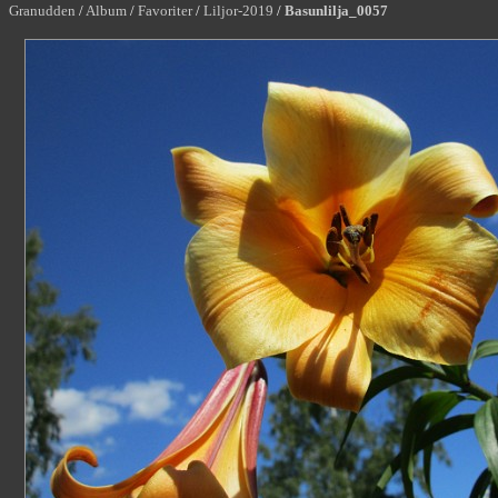
Granudden
/
Album
/
Favoriter
/
Liljor-2019
/
Basunlilja_0057