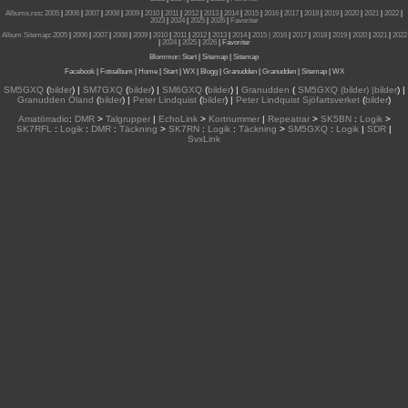
Albums.rss
:
2005
|
2006
|
2007
|
2008
|
2009
|
2010
|
2011
|
2012
|
2013
|
2014
|
2015
|
2016
|
2017
|
2018
|
2019
|
2020
|
2021
|
2022
|
2023
|
2024
|
2025
|
2026
|
Favoriter
Album Sitemap
:
2005
|
2006
|
2007
|
2008
|
2009
|
2010
|
2011
|
2012
|
2013
|
2014
|
2015
| 2016
|
2017
|
2018
|
2019
|
2020
|
2021
|
2022
|
2024
|
2025
|
2026
|
Favoriter
Blommor
:
Start
|
Sitemap
|
Sitemap
Facebook
|
Fotoalbum
|
Home
|
Start
|
WX
|
Blogg
|
Granudden
|
Granudden
|
Sitemap
|
WX
SM5GXQ
(
bilder
) |
SM7GXQ
(
bilder
) |
SM6GXQ
(
bilder
) |
Granudden
(
SM5GXQ (bilder) |bilder
) |
Granudden Öland
(
bilder
) |
Peter Lindquist
(
bilder
) |
Peter Lindquist Sjöfartsverket
(
bilder
)
Amatörradio
:
DMR
>
Talgrupper
|
EchoLink
>
Kortnummer
|
Repeatrar
>
SK5BN
:
Logik
>
SK7RFL
:
Logik
:
DMR
:
Täckning
>
SK7RN
:
Logik
:
Täckning
>
SM5GXQ
:
Logik
|
SDR
|
SvxLink