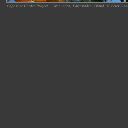
Cape Pine Garden Project
-
Granudden
,
Färjestaden
,
Öland
©
Peter Lind