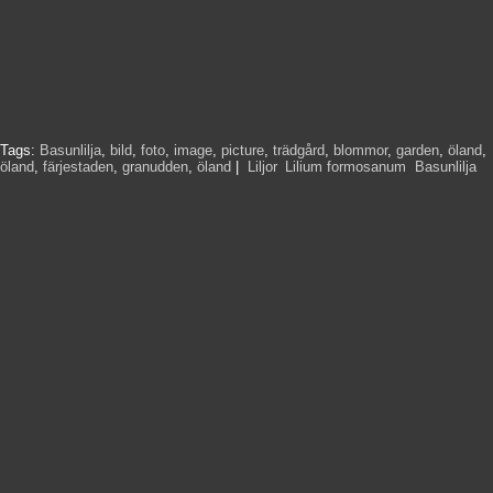
Tags:
Basunlilja
,
bild
,
foto
,
image
,
picture
,
trädgård
,
blommor
,
garden
,
öland
,
öland
,
färjestaden
,
granudden
,
öland
|
Liljor
,
Lilium formosanum
,
Basunlilja
,