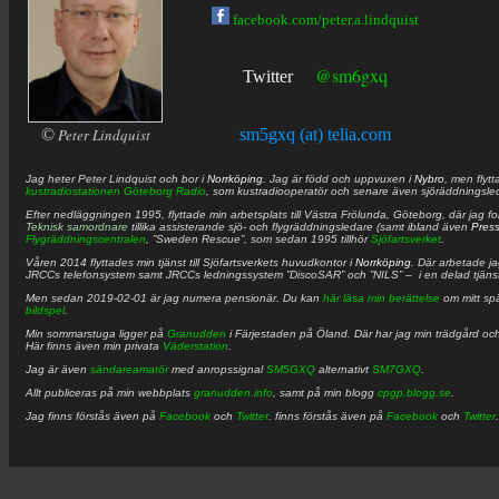
facebook.com/peter.a.lindquist
@sm6gxq
Twitter
©
Peter Lindquist
sm5gxq (at) telia.com
Jag heter
Peter
Lindquist
och bor i
Norrköping
. Jag är född och uppvuxen i
Nybro
, men flytt
kustradiostationen
Göteborg Radio
, som kustradiooperatör och senare även sjöräddningsle
Efter nedläggningen 1995, flyttade min arbetsplats till Västra Frölunda, Göteborg, där jag f
Teknisk samordnare
tillika assisterande sjö- och flygräddningsledare (samt ibland även
Pres
Flygräddningscentralen
, ”Sweden Rescue”, som sedan 1995 tillhör
Sjöfartsverket
.
Våren 2014 flyttades min tjänst till Sjöfartsverkets huvudkontor i
Norrköping
. Där arbetade j
JRCCs telefonsystem samt JRCCs ledningssystem ”DiscoSAR” och ”NILS” – i en delad tjäns
Men sedan 2019-02-01 är jag numera pensionär. Du kan
här läsa min berättelse
om mitt spä
bildspel
.
Min sommarstuga ligger på
Granudden
i Färjestaden på Öland. Där har jag min trädgård och
Här finns även min privata
Väderstation
.
Jag är även
sändareamatör
med anropssignal
SM5GXQ
alternativt
SM7GXQ
.
Allt publiceras på min webbplats
granudden.info
, samt på min blogg
cpgp.blogg.se
.
Jag finns förstås även på
Facebook
och
Twitter
. finns förstås även på
Facebook
och
Twitter
.