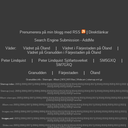
Prenumerera på min blogg med RSS
|
Direktlänkar
Search Engine Submission - AddMe
Väder
:
Vädret på Öland
|
Vädret i Färjestaden på Öland
|
Vädret på Granudden i Färjestaden på Öland
Peter Lindquist
|
Peter Lindquist Sjöfartsverket
|
SM5GXQ
|
SM7GXQ
Granudden
|
Färjestaden
|
Öland
Granudden.info
-
Sitemaps
:
Album
|
WX
|
WX files |
Webcam |
sitemap.xml.gz
Sitemap index:
2005
|
2006
|
2007
|
2008
|
2009
|
2010
|
2011
|
2012
|
2013
|
2014
|
2015
|
2016
|
2017
|
2018
|
2019
|
2020
|
2021
|
2022
|
2023
|
2024
|
2025
|
2026
|
Favoriter
Sitemap (rss):
2005
|
2006
|
2007
|
2008
|
2009
|
2010
|
2011
|
2012
|
2013
|
2014
|
2015
|
2016
|
2017
|
2018
|
2019
|
2020
|
2021
|
2022
|
2023
|
2024
|
2025
|
2026
|
Favoriter
Album sitemaps
:
2005
|
2006
|
2007
|
2008
|
2009
|
2010
|
2011
|
2012
|
2013
|
2014
|
2015
|
2016
|
2017
|
2018
|
2019
|
2020
|
2021
|
2022
|
2023
|
2024
|
2025
|
2026
|
Favoriter
Album.rss
:
2005
|
2006
|
2007
|
2008
|
2009
|
2010
|
2011
|
2012
|
2013
|
2014
|
2015
|
2016
|
2017
|
2018
|
2019
|
2020
|
2021
|
2022
|
2023
|
2024
|
2025
|
2026
|
Favoriter
Images.rss
:
2005
|
2006
|
2007
|
2008
|
2009
|
2010
|
2011
|
2012
|
2013
|
2014
|
2015
|
2016
|
2017
|
2018
|
2019
|
2020
|
2021
|
2022
|
2023
|
2024
|
2025
|
2026
|
Favoriter
Images.xml:
2005
|
2006
|
2007
|
2008
|
2009
|
2010
|
2011
|
2012
|
2013
|
2014
|
2015
|
2016
|
2017
|
2018
|
2019
|
2020
|
2021
|
2022
|
2023
|
2024
|
2025
|
2026
|
Favoriter
Slides.rss
:
2005
|
2006
|
2007
|
2008
|
2009
|
2010
|
2011
|
2012
|
2013
|
2014
|
2015
|
2016
|
2017
|
2018
|
2019
|
2020
|
2021
|
2022
|
2023
|
2024
|
2025
|
2026
|
Favoriter