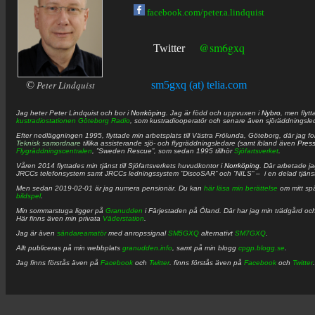
facebook.com/peter.a.lindquist
@sm6gxq
Twitter
©
Peter Lindquist
sm5gxq (at) telia.com
Jag heter
Peter
Lindquist
och bor i
Norrköping
. Jag är född och uppvuxen i
Nybro
, men flytt
kustradiostationen
Göteborg Radio
, som kustradiooperatör och senare även sjöräddningsle
Efter nedläggningen 1995, flyttade min arbetsplats till Västra Frölunda, Göteborg, där jag f
Teknisk samordnare
tillika assisterande sjö- och flygräddningsledare (samt ibland även
Pres
Flygräddningscentralen
, ”Sweden Rescue”, som sedan 1995 tillhör
Sjöfartsverket
.
Våren 2014 flyttades min tjänst till Sjöfartsverkets huvudkontor i
Norrköping
. Där arbetade j
JRCCs telefonsystem samt JRCCs ledningssystem ”DiscoSAR” och ”NILS” – i en delad tjäns
Men sedan 2019-02-01 är jag numera pensionär. Du kan
här läsa min berättelse
om mitt spä
bildspel
.
Min sommarstuga ligger på
Granudden
i Färjestaden på Öland. Där har jag min trädgård och
Här finns även min privata
Väderstation
.
Jag är även
sändareamatör
med anropssignal
SM5GXQ
alternativt
SM7GXQ
.
Allt publiceras på min webbplats
granudden.info
, samt på min blogg
cpgp.blogg.se
.
Jag finns förstås även på
Facebook
och
Twitter
. finns förstås även på
Facebook
och
Twitter
.