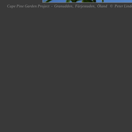
Cape Pine Garden Project
-
Granudden
,
Färjestaden
,
Öland
©
Peter Lind