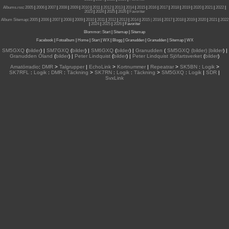
Albums.rss
:
2005
|
2006
|
2007
|
2008
|
2009
|
2010
|
2011
|
2012
|
2013
|
2014
|
2015
|
2016
|
2017
|
2018
|
2019
|
2020
|
2021
|
2022
|
2023
|
2024
|
2025
|
2026
|
Favoriter
Album Sitemap
:
2005
|
2006
|
2007
|
2008
|
2009
|
2010
|
2011
|
2012
|
2013
|
2014
|
2015
| 2016
|
2017
|
2018
|
2019
|
2020
|
2021
|
2022
|
2024
|
2025
|
2026
|
Favoriter
Blommor
:
Start
|
Sitemap
|
Sitemap
Facebook
|
Fotoalbum
|
Home
|
Start
|
WX
|
Blogg
|
Granudden
|
Granudden
|
Sitemap
|
WX
SM5GXQ
(
bilder
) |
SM7GXQ
(
bilder
) |
SM6GXQ
(
bilder
) |
Granudden
(
SM5GXQ (bilder) |bilder
) |
Granudden Öland
(
bilder
) |
Peter Lindquist
(
bilder
) |
Peter Lindquist Sjöfartsverket
(
bilder
)
Amatörradio
:
DMR
>
Talgrupper
|
EchoLink
>
Kortnummer
|
Repeatrar
>
SK5BN
:
Logik
>
SK7RFL
:
Logik
:
DMR
:
Täckning
>
SK7RN
:
Logik
:
Täckning
>
SM5GXQ
:
Logik
|
SDR
|
SvxLink