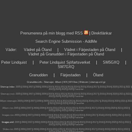
Prenumerera på min blogg med RSS
|
Direktlänkar
Search Engine Submission - AddMe
Väder
:
Vädret på Öland
|
Vädret i Färjestaden på Öland
|
Vädret på Granudden i Färjestaden på Öland
Peter Lindquist
|
Peter Lindquist Sjöfartsverket
|
SM5GXQ
|
SM7GXQ
Granudden
|
Färjestaden
|
Öland
Granudden.info
-
Sitemaps
:
Album
|
WX
|
WX files |
Webcam |
sitemap.xml.gz
Sitemap index:
2005
|
2006
|
2007
|
2008
|
2009
|
2010
|
2011
|
2012
|
2013
|
2014
|
2015
|
2016
|
2017
|
2018
|
2019
|
2020
|
2021
|
2022
|
2023
|
2024
|
2025
|
2026
|
Favoriter
Sitemap (rss):
2005
|
2006
|
2007
|
2008
|
2009
|
2010
|
2011
|
2012
|
2013
|
2014
|
2015
|
2016
|
2017
|
2018
|
2019
|
2020
|
2021
|
2022
|
2023
|
2024
|
2025
|
2026
|
Favoriter
Album sitemaps
:
2005
|
2006
|
2007
|
2008
|
2009
|
2010
|
2011
|
2012
|
2013
|
2014
|
2015
|
2016
|
2017
|
2018
|
2019
|
2020
|
2021
|
2022
|
2023
|
2024
|
2025
|
2026
|
Favoriter
Album.rss
:
2005
|
2006
|
2007
|
2008
|
2009
|
2010
|
2011
|
2012
|
2013
|
2014
|
2015
|
2016
|
2017
|
2018
|
2019
|
2020
|
2021
|
2022
|
2023
|
2024
|
2025
|
2026
|
Favoriter
Images.rss
:
2005
|
2006
|
2007
|
2008
|
2009
|
2010
|
2011
|
2012
|
2013
|
2014
|
2015
|
2016
|
2017
|
2018
|
2019
|
2020
|
2021
|
2022
|
2023
|
2024
|
2025
|
2026
|
Favoriter
Images.xml:
2005
|
2006
|
2007
|
2008
|
2009
|
2010
|
2011
|
2012
|
2013
|
2014
|
2015
|
2016
|
2017
|
2018
|
2019
|
2020
|
2021
|
2022
|
2023
|
2024
|
2025
|
2026
|
Favoriter
Slides.rss
:
2005
|
2006
|
2007
|
2008
|
2009
|
2010
|
2011
|
2012
|
2013
|
2014
|
2015
|
2016
|
2017
|
2018
|
2019
|
2020
|
2021
|
2022
|
2023
|
2024
|
2025
|
2026
|
Favoriter