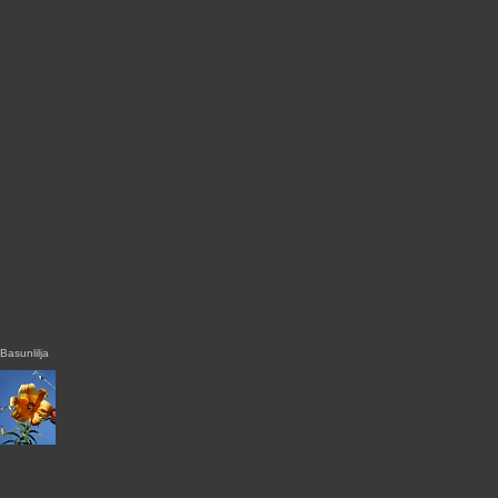
Basunlilja