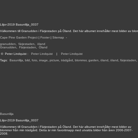
Liljor-2019 Basunlilja_0037
Välkommen till Granudden i Färjestaden på Öland. Det här albumet innehåller mest bilder av blo
Cape Pine Garden Project
|
Footer
|
Sitemap
-
granudden
,
färjestaden
,
öland
Granudden
,
Färjestaden
,
Öland
©
Peter Lindquist
:
Peter Lindquist
|
Peter Lindquist
Tags:
Basunlilja
,
bild
,
foto
,
image
,
picture
,
trädgård
,
blommor
,
garden
,
öland
,
öland
,
färjestaden
,
Basunlilja
Liljor-2019 Basunlilja_0037
Välkommen till Granudden i Färjestaden på Öland. Det här albumet innehåller mest bilder av
blommor från min trädgård. Detta är min favoritmapp med utvalda bilder från åren 2006-2007-
2008.