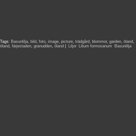
Tags:
Basunlilja
,
bild
,
foto
,
image
,
picture
,
trädgård
,
blommor
,
garden
,
öland
,
öland
,
färjestaden
,
granudden
,
öland
|
Liljor
,
Lilium formosanum
,
Basunlilja
,