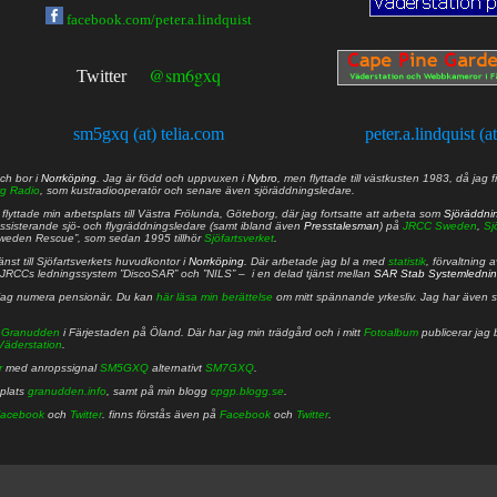
facebook.com/peter.a.lindquist
@sm6gxq
Twitter
sm5gxq (at) telia.com
peter.a.lindquist (a
ch bor i
Norrköping
. Jag är född och uppvuxen i
Nybro
, men flyttade till västkusten 1983, då jag f
g Radio
, som kustradiooperatör och senare även sjöräddningsledare.
lyttade min arbetsplats till Västra Frölunda, Göteborg, där jag fortsatte att arbeta som
Sjöräddni
 assisterande sjö- och flygräddningsledare (samt ibland även
Presstalesman
) på
JRCC Sweden
,
Sj
Sweden Rescue”, som sedan 1995 tillhör
Sjöfartsverket
.
nst till Sjöfartsverkets huvudkontor i
Norrköping
. Där arbetade jag bl a med
statistik
, förvaltning 
JRCCs ledningssystem ”DiscoSAR” och ”NILS” – i en delad tjänst mellan
SAR Stab Systemledni
jag numera pensionär. Du kan
här läsa min berättelse
om mitt spännande yrkesliv. Jag har även sa
å
Granudden
i Färjestaden på Öland. Där har jag min trädgård och i mitt
Fotoalbum
publicerar jag 
Väderstation
.
r
med anropssignal
SM5GXQ
alternativt
SM7GXQ
.
bplats
granudden.info
, samt på min blogg
cpgp.blogg.se
.
acebook
och
Twitter
. finns förstås även på
Facebook
och
Twitter
.