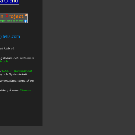
t) telia.com
ick jobb på
ngsledare
och sedermera
ö- och
av
RAKEL
,
Kustradionät
,
ng
och
Systemteknik
.
mmanfattat detta till ett
bilder på mina
Blommor
.