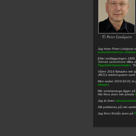
©
Peter Lindquist
Jag heter
Peter
Lindquist
o
kustradiostationen
Götebor
Efter nedläggningen 1995, f
Teknisk samordnare
tillika
Flygräddningscentralen
, ”
Våren 2014 flyttades min tjä
JRCCs telefonsystem samt 
Men sedan 2019-02-01 är 
bildspel
.
Min sommarstuga ligger p
Här finns även min privata
Jag är även
sändareamatö
Allt publiceras på min web
Jag finns förstås även på
F