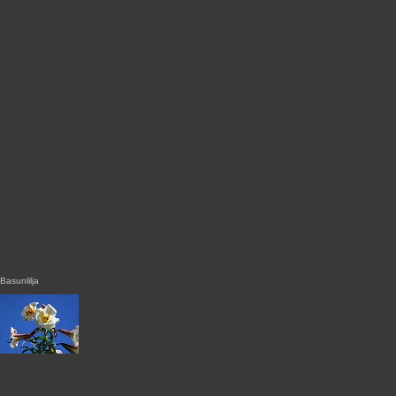
Basunlilja