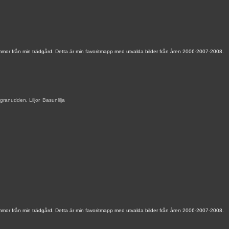
mmor från min trädgård. Detta är min favoritmapp med utvalda bilder från åren 2006-2007-2008.
granudden
,
Liljor
,
Basunlilja
,
mmor från min trädgård. Detta är min favoritmapp med utvalda bilder från åren 2006-2007-2008.