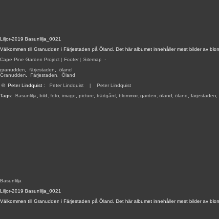
Liljor-2019 Basunlilja_0021
Välkommen till Granudden i Färjestaden på Öland. Det här albumet innehåller mest bilder av blo
Cape Pine Garden Project
|
Footer
|
Sitemap
-
granudden
,
färjestaden
,
öland
Granudden
,
Färjestaden
,
Öland
©
Peter Lindquist
:
Peter Lindquist
|
Peter Lindquist
Tags:
Basunlilja
,
bild
,
foto
,
image
,
picture
,
trädgård
,
blommor
,
garden
,
öland
,
öland
,
färjestaden
,
Basunlilja
Liljor-2019 Basunlilja_0021
Välkommen till Granudden i Färjestaden på Öland. Det här albumet innehåller mest bilder av blo