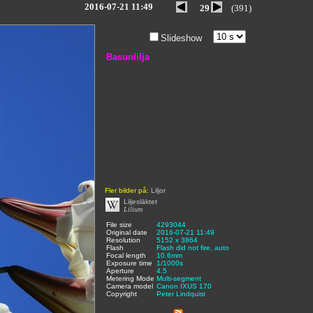
2016-07-21 11:49
29
(391)
Slideshow
Basunlilja
Fler bilder på:
Liljor
Liljesläktet
Lilium
File size
:
4293044
,
Original date
:
2016-07-21 11:49
,
Resolution
:
5152 x 3864
,
Flash
:
Flash did not fire, auto
,
Focal length
:
10.6mm
,
Exposure time
:
1/1000s
,
Aperture
:
4.5
,
Metering Mode
:
Multi-segment
,
Camera model
Canon IXUS 170
,
Copyright
:
Peter Lindquist