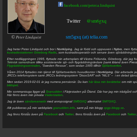
facebook.com/peter.a.lindquist
@sm6gxq
Twitter
©
Peter Lindquist
sm5gxq (at) telia.com
Jag heter
Peter
Lindquist
och bor i
Norrköping
. Jag är född och uppvuxen i
Nybro
, men flytt
kustradiostationen
Göteborg Radio
, som kustradiooperatör och senare även sjöräddningsle
Efter nedläggningen 1995, flyttade min arbetsplats till Västra Frölunda, Göteborg, där jag f
Teknisk samordnare
tillika assisterande sjö- och flygräddningsledare (samt ibland även
Pres
Flygräddningscentralen
, ”Sweden Rescue”, som sedan 1995 tillhör
Sjöfartsverket
.
Våren 2014 flyttades min tjänst till Sjöfartsverkets huvudkontor i
Norrköping
. Där arbetade j
JRCCs telefonsystem samt JRCCs ledningssystem ”DiscoSAR” och ”NILS” – i en delad tjäns
Men sedan 2019-02-01 är jag numera pensionär. Du kan
här läsa min berättelse
om mitt spä
bildspel
.
Min sommarstuga ligger på
Granudden
i Färjestaden på Öland. Där har jag min trädgård och
Här finns även min privata
Väderstation
.
Jag är även
sändareamatör
med anropssignal
SM5GXQ
alternativt
SM7GXQ
.
Allt publiceras på min webbplats
granudden.info
, samt på min blogg
cpgp.blogg.se
.
Jag finns förstås även på
Facebook
och
Twitter
. finns förstås även på
Facebook
och
Twitter
.