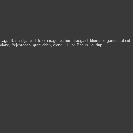
Tags:
Basunlilja
,
bild
,
foto
,
image
,
picture
,
trädgård
,
blommor
,
garden
,
öland
,
öland
,
färjestaden
,
granudden
,
öland
|
Liljor
,
Basunlilja
,
dup
,