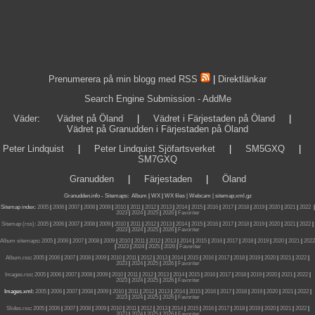
Prenumerera på min blogg med RSS
|
Direktlänkar
Search Engine Submission - AddMe
Väder
:
Vädret på Öland
|
Vädret i Färjestaden på Öland
|
Vädret på Granudden i Färjestaden på Öland
Peter Lindquist
|
Peter Lindquist Sjöfartsverket
|
SM5GXQ
|
SM7GXQ
Granudden
|
Färjestaden
|
Öland
Granudden.info
-
Sitemaps
:
Album
|
WX
|
WX files |
Webcam |
sitemap.xml.gz
Sitemap index:
2005
|
2006
|
2007
|
2008
|
2009
|
2010
|
2011
|
2012
|
2013
|
2014
|
2015
|
2016
|
2017
|
2018
|
2019
|
2020
|
2021
|
2022
|
2023
|
2024
|
2025
|
2026
|
Favoriter
Sitemap (rss):
2005
|
2006
|
2007
|
2008
|
2009
|
2010
|
2011
|
2012
|
2013
|
2014
|
2015
|
2016
|
2017
|
2018
|
2019
|
2020
|
2021
|
2022
|
2023
|
2024
|
2025
|
2026
|
Favoriter
Album sitemaps
:
2005
|
2006
|
2007
|
2008
|
2009
|
2010
|
2011
|
2012
|
2013
|
2014
|
2015
|
2016
|
2017
|
2018
|
2019
|
2020
|
2021
|
2022
|
2023
|
2024
|
2025
|
2026
|
Favoriter
Album.rss
:
2005
|
2006
|
2007
|
2008
|
2009
|
2010
|
2011
|
2012
|
2013
|
2014
|
2015
|
2016
|
2017
|
2018
|
2019
|
2020
|
2021
|
2022
|
2023
|
2024
|
2025
|
2026
|
Favoriter
Images.rss
:
2005
|
2006
|
2007
|
2008
|
2009
|
2010
|
2011
|
2012
|
2013
|
2014
|
2015
|
2016
|
2017
|
2018
|
2019
|
2020
|
2021
|
2022
|
2023
|
2024
|
2025
|
2026
|
Favoriter
Images.xml:
2005
|
2006
|
2007
|
2008
|
2009
|
2010
|
2011
|
2012
|
2013
|
2014
|
2015
|
2016
|
2017
|
2018
|
2019
|
2020
|
2021
|
2022
|
2023
|
2024
|
2025
|
2026
|
Favoriter
Slides.rss
:
2005
|
2006
|
2007
|
2008
|
2009
|
2010
|
2011
|
2012
|
2013
|
2014
|
2015
|
2016
|
2017
|
2018
|
2019
|
2020
|
2021
|
2022
|
2023
|
2024
|
2025
|
2026
|
Favoriter