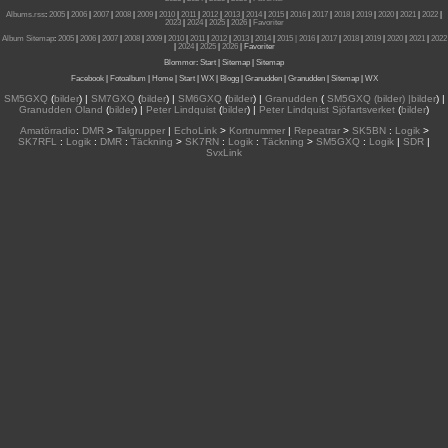
Albums.rss
:
2005
|
2006
|
2007
|
2008
|
2009
|
2010
|
2011
|
2012
|
2013
|
2014
|
2015
|
2016
|
2017
|
2018
|
2019
|
2020
|
2021
|
2022
|
2023
|
2024
|
2025
|
2026
|
Favoriter
Album Sitemap
:
2005
|
2006
|
2007
|
2008
|
2009
|
2010
|
2011
|
2012
|
2013
|
2014
|
2015
| 2016
|
2017
|
2018
|
2019
|
2020
|
2021
|
2022
|
2024
|
2025
|
2026
|
Favoriter
Blommor
:
Start
|
Sitemap
|
Sitemap
Facebook
|
Fotoalbum
|
Home
|
Start
|
WX
|
Blogg
|
Granudden
|
Granudden
|
Sitemap
|
WX
SM5GXQ
(
bilder
) |
SM7GXQ
(
bilder
) |
SM6GXQ
(
bilder
) |
Granudden
(
SM5GXQ (bilder) |bilder
) |
Granudden Öland
(
bilder
) |
Peter Lindquist
(
bilder
) |
Peter Lindquist Sjöfartsverket
(
bilder
)
Amatörradio
:
DMR
>
Talgrupper
|
EchoLink
>
Kortnummer
|
Repeatrar
>
SK5BN
:
Logik
>
SK7RFL
:
Logik
:
DMR
:
Täckning
>
SK7RN
:
Logik
:
Täckning
>
SM5GXQ
:
Logik
|
SDR
|
SvxLink