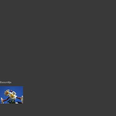
Basunlilja