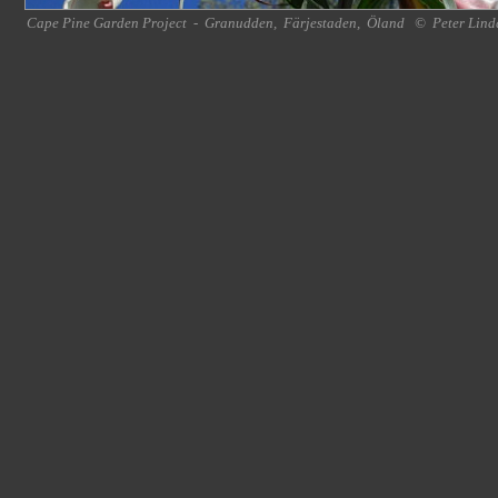
Cape Pine Garden Project
-
Granudden
,
Färjestaden
,
Öland
©
Peter Lind