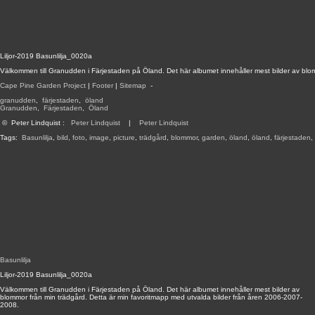
Liljor-2019 Basunlilja_0020a
Välkommen till Granudden i Färjestaden på Öland. Det här albumet innehåller mest bilder av blo
Cape Pine Garden Project
|
Footer
|
Sitemap
-
granudden
,
färjestaden
,
öland
Granudden
,
Färjestaden
,
Öland
©
Peter Lindquist
:
Peter Lindquist
|
Peter Lindquist
Tags:
Basunlilja
,
bild
,
foto
,
image
,
picture
,
trädgård
,
blommor
,
garden
,
öland
,
öland
,
färjestaden
,
Basunlilja
Liljor-2019 Basunlilja_0020a
Välkommen till Granudden i Färjestaden på Öland. Det här albumet innehåller mest bilder av
blommor från min trädgård. Detta är min favoritmapp med utvalda bilder från åren 2006-2007-
2008.