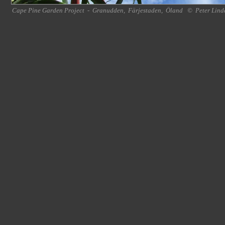
Cape Pine Garden Project
-
Granudden
,
Färjestaden
,
Öland
©
Peter Lind