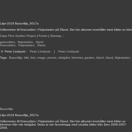
Liljor-2019 Basunlilja_0017a
Välkommen till Granudden i Färjestaden på Öland. Det här albumet innehåller mest bilder av blo
Cape Pine Garden Project
|
Footer
|
Sitemap
-
granudden
,
färjestaden
,
öland
Granudden
,
Färjestaden
,
Öland
©
Peter Lindquist
:
Peter Lindquist
|
Peter Lindquist
Tags:
Basunlilja
,
bild
,
foto
,
image
,
picture
,
trädgård
,
blommor
,
garden
,
öland
,
öland
,
färjestaden
,
Basunlilja
Liljor-2019 Basunlilja_0017a
Välkommen till Granudden i Färjestaden på Öland. Det här albumet innehåller mest bilder av
blommor från min trädgård. Detta är min favoritmapp med utvalda bilder från åren 2006-2007-
2008.