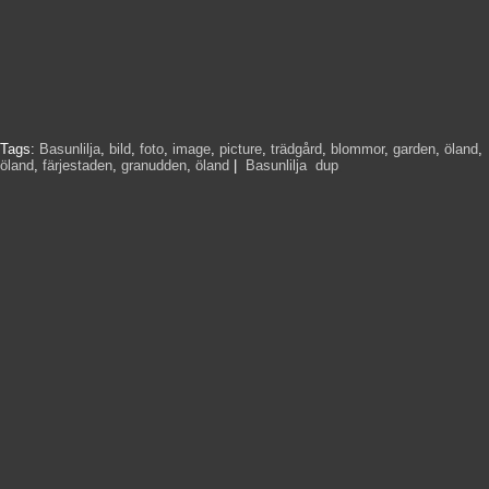
Tags:
Basunlilja
,
bild
,
foto
,
image
,
picture
,
trädgård
,
blommor
,
garden
,
öland
,
öland
,
färjestaden
,
granudden
,
öland
|
Basunlilja
,
dup
,