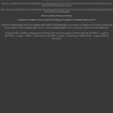
Albums.rss
:
2005
|
2006
|
2007
|
2008
|
2009
|
2010
|
2011
|
2012
|
2013
|
2014
|
2015
|
2016
|
2017
|
2018
|
2019
|
2020
|
2021
|
2022
|
2023
|
2024
|
2025
|
2026
|
Favoriter
Album Sitemap
:
2005
|
2006
|
2007
|
2008
|
2009
|
2010
|
2011
|
2012
|
2013
|
2014
|
2015
| 2016
|
2017
|
2018
|
2019
|
2020
|
2021
|
2022
|
2024
|
2025
|
2026
|
Favoriter
Blommor
:
Start
|
Sitemap
|
Sitemap
Facebook
|
Fotoalbum
|
Home
|
Start
|
WX
|
Blogg
|
Granudden
|
Granudden
|
Sitemap
|
WX
SM5GXQ
(
bilder
) |
SM7GXQ
(
bilder
) |
SM6GXQ
(
bilder
) |
Granudden
(
SM5GXQ (bilder) |bilder
) |
Granudden Öland
(
bilder
) |
Peter Lindquist
(
bilder
) |
Peter Lindquist Sjöfartsverket
(
bilder
)
Amatörradio
:
DMR
>
Talgrupper
|
EchoLink
>
Kortnummer
|
Repeatrar
>
SK5BN
:
Logik
>
SK7RFL
:
Logik
:
DMR
:
Täckning
>
SK7RN
:
Logik
:
Täckning
>
SM5GXQ
:
Logik
|
SDR
|
SvxLink