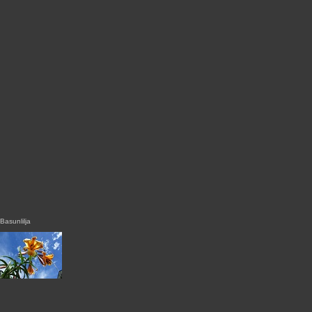
Basunlilja