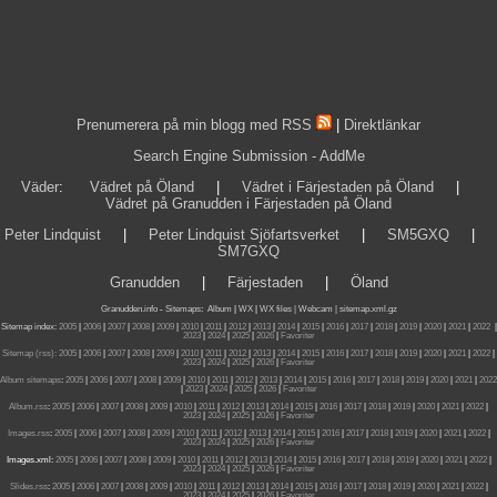
Prenumerera på min blogg med RSS
|
Direktlänkar
Search Engine Submission - AddMe
Väder
:
Vädret på Öland
|
Vädret i Färjestaden på Öland
|
Vädret på Granudden i Färjestaden på Öland
Peter Lindquist
|
Peter Lindquist Sjöfartsverket
|
SM5GXQ
|
SM7GXQ
Granudden
|
Färjestaden
|
Öland
Granudden.info
-
Sitemaps
:
Album
|
WX
|
WX files |
Webcam |
sitemap.xml.gz
Sitemap index:
2005
|
2006
|
2007
|
2008
|
2009
|
2010
|
2011
|
2012
|
2013
|
2014
|
2015
|
2016
|
2017
|
2018
|
2019
|
2020
|
2021
|
2022
|
2023
|
2024
|
2025
|
2026
|
Favoriter
Sitemap (rss):
2005
|
2006
|
2007
|
2008
|
2009
|
2010
|
2011
|
2012
|
2013
|
2014
|
2015
|
2016
|
2017
|
2018
|
2019
|
2020
|
2021
|
2022
|
2023
|
2024
|
2025
|
2026
|
Favoriter
Album sitemaps
:
2005
|
2006
|
2007
|
2008
|
2009
|
2010
|
2011
|
2012
|
2013
|
2014
|
2015
|
2016
|
2017
|
2018
|
2019
|
2020
|
2021
|
2022
|
2023
|
2024
|
2025
|
2026
|
Favoriter
Album.rss
:
2005
|
2006
|
2007
|
2008
|
2009
|
2010
|
2011
|
2012
|
2013
|
2014
|
2015
|
2016
|
2017
|
2018
|
2019
|
2020
|
2021
|
2022
|
2023
|
2024
|
2025
|
2026
|
Favoriter
Images.rss
:
2005
|
2006
|
2007
|
2008
|
2009
|
2010
|
2011
|
2012
|
2013
|
2014
|
2015
|
2016
|
2017
|
2018
|
2019
|
2020
|
2021
|
2022
|
2023
|
2024
|
2025
|
2026
|
Favoriter
Images.xml:
2005
|
2006
|
2007
|
2008
|
2009
|
2010
|
2011
|
2012
|
2013
|
2014
|
2015
|
2016
|
2017
|
2018
|
2019
|
2020
|
2021
|
2022
|
2023
|
2024
|
2025
|
2026
|
Favoriter
Slides.rss
:
2005
|
2006
|
2007
|
2008
|
2009
|
2010
|
2011
|
2012
|
2013
|
2014
|
2015
|
2016
|
2017
|
2018
|
2019
|
2020
|
2021
|
2022
|
2023
|
2024
|
2025
|
2026
|
Favoriter