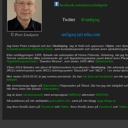
facebook.com/peter.a.lindquist
@sm6gxq
Twitter
©
Peter Lindquist
sm5gxq (at) telia.com
Jag heter
Peter
Lindquist
och bor i
Norrköping
. Jag är född och uppvuxen i
Nybro
, men flytt
kustradiostationen
Göteborg Radio
, som kustradiooperatör och senare även sjöräddningsle
Efter nedläggningen 1995, flyttade min arbetsplats till Västra Frölunda, Göteborg, där jag f
Teknisk samordnare
tillika assisterande sjö- och flygräddningsledare (samt ibland även
Pres
Flygräddningscentralen
, ”Sweden Rescue”, som sedan 1995 tillhör
Sjöfartsverket
.
Våren 2014 flyttades min tjänst till Sjöfartsverkets huvudkontor i
Norrköping
. Där arbetade j
JRCCs telefonsystem samt JRCCs ledningssystem ”DiscoSAR” och ”NILS” – i en delad tjäns
Men sedan 2019-02-01 är jag numera pensionär. Du kan
här läsa min berättelse
om mitt spä
bildspel
.
Min sommarstuga ligger på
Granudden
i Färjestaden på Öland. Där har jag min trädgård och
Här finns även min privata
Väderstation
.
Jag är även
sändareamatör
med anropssignal
SM5GXQ
alternativt
SM7GXQ
.
Allt publiceras på min webbplats
granudden.info
, samt på min blogg
cpgp.blogg.se
.
Jag finns förstås även på
Facebook
och
Twitter
. finns förstås även på
Facebook
och
Twitter
.