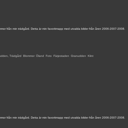
mmor från min trädgård. Detta är min favoritmapp med utvalda bilder från åren 2006-2007-2008.
udden
,
Trädgård
,
Blommor
,
Öland
,
Foto
,
Färjestaden
,
Granudden
,
Klint
,
mmor från min trädgård. Detta är min favoritmapp med utvalda bilder från åren 2006-2007-2008.