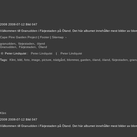
2008 2008-07-12 Bild 047
Välkommen till Granudden i Färjestaden på Öland. Det här albumet innehåller mest bilder av blo
Cape Pine Garden Project
|
Footer
|
Sitemap
-
granudden
,
färjestaden
,
öland
Granudden
,
Färjestaden
,
Öland
©
Peter Lindquist
:
Peter Lindquist
|
Peter Lindquist
Tags:
Klint
,
bild
,
foto
,
image
,
picture
,
trädgård
,
blommor
,
garden
,
öland
,
öland
,
färjestaden
,
gran
Klint
2008 2008-07-12 Bild 047
Välkommen till Granudden i Färjestaden på Öland. Det här albumet innehåller mest bilder av blo