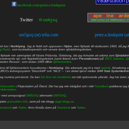
facebook.com/peter.a.lindquist
@sm6gxq
Twitter
sm5gxq (at) telia.com
peter.a.lindquist (a
ch bor i
Norrköping
. Jag är född och uppvuxen i
Nybro
, men flyttade till västkusten 1983, då jag f
g Radio
, som kustradiooperatör och senare även sjöräddningsledare.
lyttade min arbetsplats till Västra Frölunda, Göteborg, där jag fortsatte att arbeta som
Sjöräddni
 assisterande sjö- och flygräddningsledare (samt ibland även
Presstalesman
) på
JRCC Sweden
,
Sj
Sweden Rescue”, som sedan 1995 tillhör
Sjöfartsverket
.
nst till Sjöfartsverkets huvudkontor i
Norrköping
. Där arbetade jag bl a med
statistik
, förvaltning 
JRCCs ledningssystem ”DiscoSAR” och ”NILS” – i en delad tjänst mellan
SAR Stab Systemledni
jag numera pensionär. Du kan
här läsa min berättelse
om mitt spännande yrkesliv. Jag har även sa
å
Granudden
i Färjestaden på Öland. Där har jag min trädgård och i mitt
Fotoalbum
publicerar jag 
Väderstation
.
r
med anropssignal
SM5GXQ
alternativt
SM7GXQ
.
bplats
granudden.info
, samt på min blogg
cpgp.blogg.se
.
acebook
och
Twitter
. finns förstås även på
Facebook
och
Twitter
.