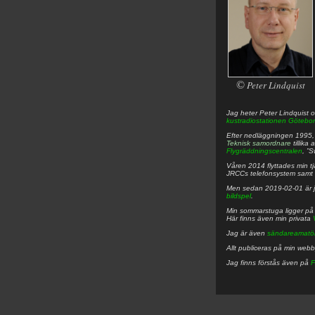
©
Peter Lindquist
Jag heter
Peter
Lindquist
o
kustradiostationen
Götebor
Efter nedläggningen 1995, f
Teknisk samordnare
tillika
Flygräddningscentralen
, ”
Våren 2014 flyttades min tjä
JRCCs telefonsystem samt 
Men sedan 2019-02-01 är 
bildspel
.
Min sommarstuga ligger p
Här finns även min privata
Jag är även
sändareamatö
Allt publiceras på min web
Jag finns förstås även på
F