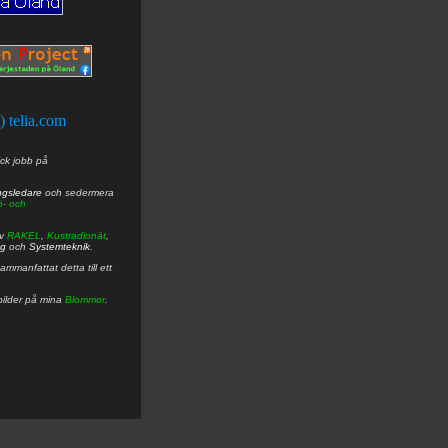
t) telia.com
ick jobb på
ngsledare
och sedermera
ö- och
av
RAKEL
,
Kustradionät
,
ng
och
Systemteknik
.
mmanfattat detta till ett
bilder på mina
Blommor
.