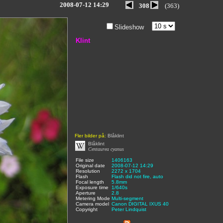
2008-07-12 14:29
308
(363)
Slideshow
Klint
Fler bilder på:
Blåklint
Blåklint
Centaurea cyanus
File size
:
1406163
,
Original date
:
2008-07-12 14:29
,
Resolution
:
2272 x 1704
,
Flash
:
Flash did not fire, auto
,
Focal length
:
5.8mm
,
Exposure time
:
1/640s
,
Aperture
:
2.8
,
Metering Mode
:
Multi-segment
,
Camera model
Canon DIGITAL IXUS 40
,
Copyright
:
Peter Lindquist