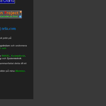
t) telia.com
ick jobb på
ngsledare
och sedermera
ö- och
av
RAKEL
,
Kustradionät
,
ng
och
Systemteknik
.
mmanfattat detta till ett
bilder på mina
Blommor
.