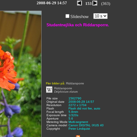
2008-06-29 14:57
153
(363)
Slideshow
Studentnejlika och Riddarsporre.
Fler bilder på:
Riddarsporre
Riddarsporre
Delphinium elatum
File size
:
1562790
,
Original date
:
2008-06-29 14:57
,
Resolution
:
2272 x 1704
,
Flash
:
Flash did not fire, auto
,
Focal length
:
5.8mm
,
Exposure time
:
1/320s
,
Aperture
:
5.6
,
Metering Mode
:
Multi-segment
,
Camera model
Canon DIGITAL IXUS 40
,
Copyright
:
Peter Lindquist