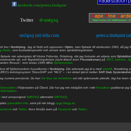
facebook.com/peter.a.lindquist
@sm6gxq
Twitter
sm5gxq (at) telia.com
peter.a.lindquist (a
ch bor i
Norrköping
. Jag är född och uppvuxen i
Nybro
, men flyttade till västkusten 1983, då jag f
g Radio
, som kustradiooperatör och senare även sjöräddningsledare.
lyttade min arbetsplats till Västra Frölunda, Göteborg, där jag fortsatte att arbeta som
Sjöräddni
 assisterande sjö- och flygräddningsledare (samt ibland även
Presstalesman
) på
JRCC Sweden
,
Sj
Sweden Rescue”, som sedan 1995 tillhör
Sjöfartsverket
.
nst till Sjöfartsverkets huvudkontor i
Norrköping
. Där arbetade jag bl a med
statistik
, förvaltning 
JRCCs ledningssystem ”DiscoSAR” och ”NILS” – i en delad tjänst mellan
SAR Stab Systemledni
jag numera pensionär. Du kan
här läsa min berättelse
om mitt spännande yrkesliv. Jag har även sa
å
Granudden
i Färjestaden på Öland. Där har jag min trädgård och i mitt
Fotoalbum
publicerar jag 
Väderstation
.
r
med anropssignal
SM5GXQ
alternativt
SM7GXQ
.
bplats
granudden.info
, samt på min blogg
cpgp.blogg.se
.
acebook
och
Twitter
. finns förstås även på
Facebook
och
Twitter
.