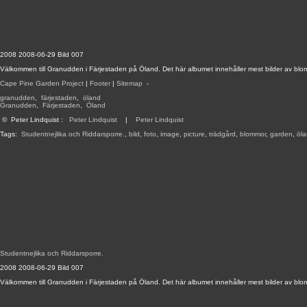
2008 2008-06-29 Bild 007
Välkommen till Granudden i Färjestaden på Öland. Det här albumet innehåller mest bilder av blo
Cape Pine Garden Project
|
Footer
|
Sitemap
-
granudden
,
färjestaden
,
öland
Granudden
,
Färjestaden
,
Öland
©
Peter Lindquist
:
Peter Lindquist
|
Peter Lindquist
Tags:
Studentnejlika och Riddarsporre.
,
bild
,
foto
,
image
,
picture
,
trädgård
,
blommor
,
garden
,
öl
Studentnejlika och Riddarsporre.
2008 2008-06-29 Bild 007
Välkommen till Granudden i Färjestaden på Öland. Det här albumet innehåller mest bilder av blo