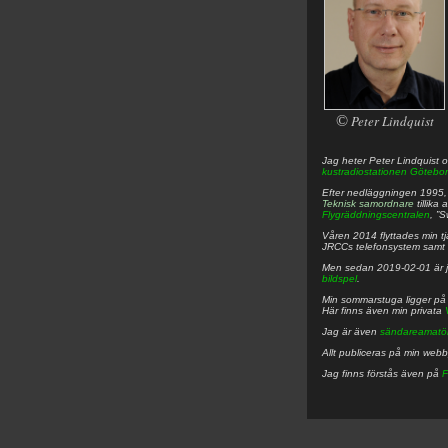
©
Peter Lindquist
Jag heter
Peter
Lindquist
o
kustradiostationen
Götebor
Efter nedläggningen 1995, f
Teknisk samordnare
tillika
Flygräddningscentralen
, ”
Våren 2014 flyttades min tjä
JRCCs telefonsystem samt 
Men sedan 2019-02-01 är 
bildspel
.
Min sommarstuga ligger p
Här finns även min privata
Jag är även
sändareamatö
Allt publiceras på min web
Jag finns förstås även på
F