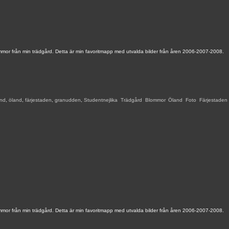
mmor från min trädgård. Detta är min favoritmapp med utvalda bilder från åren 2006-2007-2008.
and
,
öland
,
färjestaden
,
granudden
,
Studentnejlika
,
Trädgård
,
Blommor
,
Öland
,
Foto
,
Färjestaden
,
mmor från min trädgård. Detta är min favoritmapp med utvalda bilder från åren 2006-2007-2008.