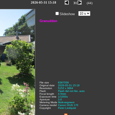
2026-05-31 15:18
31
(44)
Slideshow
Granudden
File size
:
8387558
,
Original date
:
2026-05-31 15:18
,
Resolution
:
5152 x 3864
,
Flash
:
Flash did not fire, auto
,
Focal length
:
4.5mm
,
Exposure time
:
1/1000s
,
Aperture
:
3.6
,
Metering Mode
:
Multi-segment
,
Camera model
Canon IXUS 170
,
Copyright
:
Peter Lindquist