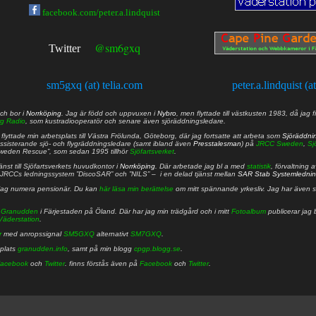
facebook.com/peter.a.lindquist
@sm6gxq
Twitter
sm5gxq (at) telia.com
peter.a.lindquist (a
ch bor i
Norrköping
. Jag är född och uppvuxen i
Nybro
, men flyttade till västkusten 1983, då jag f
g Radio
, som kustradiooperatör och senare även sjöräddningsledare.
lyttade min arbetsplats till Västra Frölunda, Göteborg, där jag fortsatte att arbeta som
Sjöräddni
 assisterande sjö- och flygräddningsledare (samt ibland även
Presstalesman
) på
JRCC Sweden
,
Sj
Sweden Rescue”, som sedan 1995 tillhör
Sjöfartsverket
.
nst till Sjöfartsverkets huvudkontor i
Norrköping
. Där arbetade jag bl a med
statistik
, förvaltning 
JRCCs ledningssystem ”DiscoSAR” och ”NILS” – i en delad tjänst mellan
SAR Stab Systemledni
jag numera pensionär. Du kan
här läsa min berättelse
om mitt spännande yrkesliv. Jag har även sa
å
Granudden
i Färjestaden på Öland. Där har jag min trädgård och i mitt
Fotoalbum
publicerar jag 
Väderstation
.
r
med anropssignal
SM5GXQ
alternativt
SM7GXQ
.
bplats
granudden.info
, samt på min blogg
cpgp.blogg.se
.
acebook
och
Twitter
. finns förstås även på
Facebook
och
Twitter
.