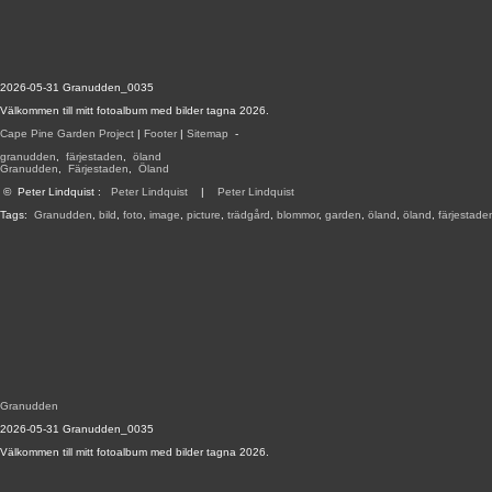
2026-05-31 Granudden_0035
Välkommen till mitt fotoalbum med bilder tagna 2026.
Cape Pine Garden Project
|
Footer
|
Sitemap
-
granudden
,
färjestaden
,
öland
Granudden
,
Färjestaden
,
Öland
©
Peter Lindquist
:
Peter Lindquist
|
Peter Lindquist
Tags:
Granudden
,
bild
,
foto
,
image
,
picture
,
trädgård
,
blommor
,
garden
,
öland
,
öland
,
färjestade
Granudden
2026-05-31 Granudden_0035
Välkommen till mitt fotoalbum med bilder tagna 2026.