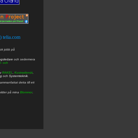
t) telia.com
ick jobb på
ngsledare
och sedermera
ö- och
av
RAKEL
,
Kustradionät
,
ng
och
Systemteknik
.
mmanfattat detta till ett
bilder på mina
Blommor
.