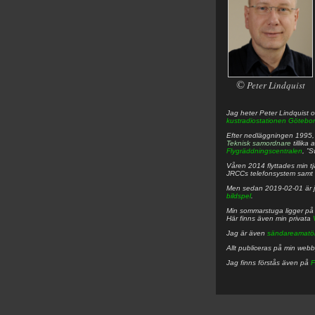
©
Peter Lindquist
Jag heter
Peter
Lindquist
o
kustradiostationen
Götebor
Efter nedläggningen 1995, f
Teknisk samordnare
tillika
Flygräddningscentralen
, ”
Våren 2014 flyttades min tjä
JRCCs telefonsystem samt 
Men sedan 2019-02-01 är 
bildspel
.
Min sommarstuga ligger p
Här finns även min privata
Jag är även
sändareamatö
Allt publiceras på min web
Jag finns förstås även på
F