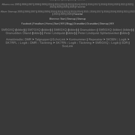
Albums.rss
:
2005
|
2006
|
2007
|
2008
|
2009
|
2010
|
2011
|
2012
|
2013
|
2014
|
2015
|
2016
|
2017
|
2018
|
2019
|
2020
|
2021
|
2022
|
2023
|
2024
|
2025
|
2026
|
Favoriter
Album Sitemap
:
2005
|
2006
|
2007
|
2008
|
2009
|
2010
|
2011
|
2012
|
2013
|
2014
|
2015
| 2016
|
2017
|
2018
|
2019
|
2020
|
2021
|
2022
|
2024
|
2025
|
2026
|
Favoriter
Blommor
:
Start
|
Sitemap
|
Sitemap
Facebook
|
Fotoalbum
|
Home
|
Start
|
WX
|
Blogg
|
Granudden
|
Granudden
|
Sitemap
|
WX
SM5GXQ
(
bilder
) |
SM7GXQ
(
bilder
) |
SM6GXQ
(
bilder
) |
Granudden
(
SM5GXQ (bilder) |bilder
) |
Granudden Öland
(
bilder
) |
Peter Lindquist
(
bilder
) |
Peter Lindquist Sjöfartsverket
(
bilder
)
Amatörradio
:
DMR
>
Talgrupper
|
EchoLink
>
Kortnummer
|
Repeatrar
>
SK5BN
:
Logik
>
SK7RFL
:
Logik
:
DMR
:
Täckning
>
SK7RN
:
Logik
:
Täckning
>
SM5GXQ
:
Logik
|
SDR
|
SvxLink