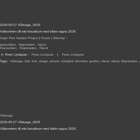
2026-05-27 Vårkrage_0033
Välkommen till mitt fotoalbum med bilder tagna 2026.
Cape Pine Garden Project
|
Footer
|
Sitemap
-
granudden
,
färjestaden
,
öland
Granudden
,
Färjestaden
,
Öland
©
Peter Lindquist
:
Peter Lindquist
|
Peter Lindquist
Tags:
Vårkrage
,
bild
,
foto
,
image
,
picture
,
trädgård
,
blommor
,
garden
,
öland
,
öland
,
färjestaden
,
Vårkrage
2026-05-27 Vårkrage_0033
Välkommen till mitt fotoalbum med bilder tagna 2026.