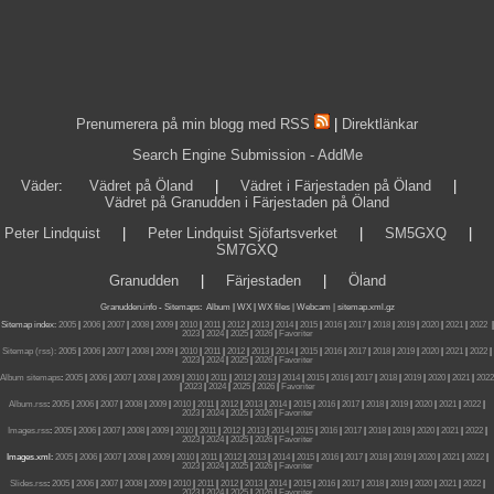
Prenumerera på min blogg med RSS
|
Direktlänkar
Search Engine Submission - AddMe
Väder
:
Vädret på Öland
|
Vädret i Färjestaden på Öland
|
Vädret på Granudden i Färjestaden på Öland
Peter Lindquist
|
Peter Lindquist Sjöfartsverket
|
SM5GXQ
|
SM7GXQ
Granudden
|
Färjestaden
|
Öland
Granudden.info
-
Sitemaps
:
Album
|
WX
|
WX files |
Webcam |
sitemap.xml.gz
Sitemap index:
2005
|
2006
|
2007
|
2008
|
2009
|
2010
|
2011
|
2012
|
2013
|
2014
|
2015
|
2016
|
2017
|
2018
|
2019
|
2020
|
2021
|
2022
|
2023
|
2024
|
2025
|
2026
|
Favoriter
Sitemap (rss):
2005
|
2006
|
2007
|
2008
|
2009
|
2010
|
2011
|
2012
|
2013
|
2014
|
2015
|
2016
|
2017
|
2018
|
2019
|
2020
|
2021
|
2022
|
2023
|
2024
|
2025
|
2026
|
Favoriter
Album sitemaps
:
2005
|
2006
|
2007
|
2008
|
2009
|
2010
|
2011
|
2012
|
2013
|
2014
|
2015
|
2016
|
2017
|
2018
|
2019
|
2020
|
2021
|
2022
|
2023
|
2024
|
2025
|
2026
|
Favoriter
Album.rss
:
2005
|
2006
|
2007
|
2008
|
2009
|
2010
|
2011
|
2012
|
2013
|
2014
|
2015
|
2016
|
2017
|
2018
|
2019
|
2020
|
2021
|
2022
|
2023
|
2024
|
2025
|
2026
|
Favoriter
Images.rss
:
2005
|
2006
|
2007
|
2008
|
2009
|
2010
|
2011
|
2012
|
2013
|
2014
|
2015
|
2016
|
2017
|
2018
|
2019
|
2020
|
2021
|
2022
|
2023
|
2024
|
2025
|
2026
|
Favoriter
Images.xml:
2005
|
2006
|
2007
|
2008
|
2009
|
2010
|
2011
|
2012
|
2013
|
2014
|
2015
|
2016
|
2017
|
2018
|
2019
|
2020
|
2021
|
2022
|
2023
|
2024
|
2025
|
2026
|
Favoriter
Slides.rss
:
2005
|
2006
|
2007
|
2008
|
2009
|
2010
|
2011
|
2012
|
2013
|
2014
|
2015
|
2016
|
2017
|
2018
|
2019
|
2020
|
2021
|
2022
|
2023
|
2024
|
2025
|
2026
|
Favoriter