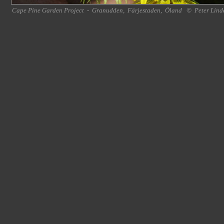
Cape Pine Garden Project
-
Granudden
,
Färjestaden
,
Öland
©
Peter Lind