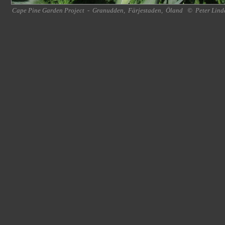
Cape Pine Garden Project
-
Granudden
,
Färjestaden
,
Öland
©
Peter Lind