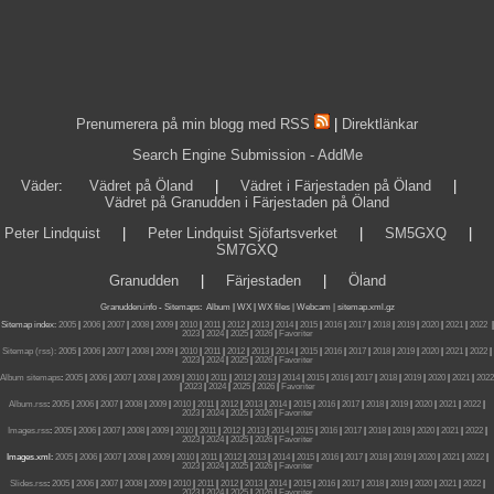
Prenumerera på min blogg med RSS
|
Direktlänkar
Search Engine Submission - AddMe
Väder
:
Vädret på Öland
|
Vädret i Färjestaden på Öland
|
Vädret på Granudden i Färjestaden på Öland
Peter Lindquist
|
Peter Lindquist Sjöfartsverket
|
SM5GXQ
|
SM7GXQ
Granudden
|
Färjestaden
|
Öland
Granudden.info
-
Sitemaps
:
Album
|
WX
|
WX files |
Webcam |
sitemap.xml.gz
Sitemap index:
2005
|
2006
|
2007
|
2008
|
2009
|
2010
|
2011
|
2012
|
2013
|
2014
|
2015
|
2016
|
2017
|
2018
|
2019
|
2020
|
2021
|
2022
|
2023
|
2024
|
2025
|
2026
|
Favoriter
Sitemap (rss):
2005
|
2006
|
2007
|
2008
|
2009
|
2010
|
2011
|
2012
|
2013
|
2014
|
2015
|
2016
|
2017
|
2018
|
2019
|
2020
|
2021
|
2022
|
2023
|
2024
|
2025
|
2026
|
Favoriter
Album sitemaps
:
2005
|
2006
|
2007
|
2008
|
2009
|
2010
|
2011
|
2012
|
2013
|
2014
|
2015
|
2016
|
2017
|
2018
|
2019
|
2020
|
2021
|
2022
|
2023
|
2024
|
2025
|
2026
|
Favoriter
Album.rss
:
2005
|
2006
|
2007
|
2008
|
2009
|
2010
|
2011
|
2012
|
2013
|
2014
|
2015
|
2016
|
2017
|
2018
|
2019
|
2020
|
2021
|
2022
|
2023
|
2024
|
2025
|
2026
|
Favoriter
Images.rss
:
2005
|
2006
|
2007
|
2008
|
2009
|
2010
|
2011
|
2012
|
2013
|
2014
|
2015
|
2016
|
2017
|
2018
|
2019
|
2020
|
2021
|
2022
|
2023
|
2024
|
2025
|
2026
|
Favoriter
Images.xml:
2005
|
2006
|
2007
|
2008
|
2009
|
2010
|
2011
|
2012
|
2013
|
2014
|
2015
|
2016
|
2017
|
2018
|
2019
|
2020
|
2021
|
2022
|
2023
|
2024
|
2025
|
2026
|
Favoriter
Slides.rss
:
2005
|
2006
|
2007
|
2008
|
2009
|
2010
|
2011
|
2012
|
2013
|
2014
|
2015
|
2016
|
2017
|
2018
|
2019
|
2020
|
2021
|
2022
|
2023
|
2024
|
2025
|
2026
|
Favoriter