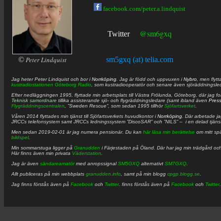
facebook.com/peter.a.lindquist
@sm6gxq
Twitter
©
Peter Lindquist
sm5gxq (at) telia.com
Jag heter
Peter
Lindquist
och bor i
Norrköping
. Jag är född och uppvuxen i
Nybro
, men flytt
kustradiostationen
Göteborg Radio
, som kustradiooperatör och senare även sjöräddningsle
Efter nedläggningen 1995, flyttade min arbetsplats till Västra Frölunda, Göteborg, där jag f
Teknisk samordnare
tillika assisterande sjö- och flygräddningsledare (samt ibland även
Pres
Flygräddningscentralen
, ”Sweden Rescue”, som sedan 1995 tillhör
Sjöfartsverket
.
Våren 2014 flyttades min tjänst till Sjöfartsverkets huvudkontor i
Norrköping
. Där arbetade j
JRCCs telefonsystem samt JRCCs ledningssystem ”DiscoSAR” och ”NILS” – i en delad tjäns
Men sedan 2019-02-01 är jag numera pensionär. Du kan
här läsa min berättelse
om mitt spä
bildspel
.
Min sommarstuga ligger på
Granudden
i Färjestaden på Öland. Där har jag min trädgård och
Här finns även min privata
Väderstation
.
Jag är även
sändareamatör
med anropssignal
SM5GXQ
alternativt
SM7GXQ
.
Allt publiceras på min webbplats
granudden.info
, samt på min blogg
cpgp.blogg.se
.
Jag finns förstås även på
Facebook
och
Twitter
. finns förstås även på
Facebook
och
Twitter
.