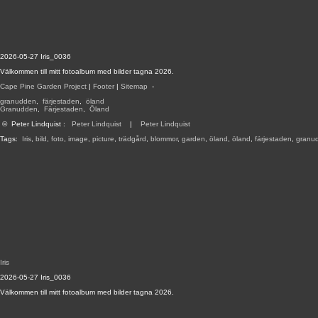
2026-05-27 Iris_0036
Välkommen till mitt fotoalbum med bilder tagna 2026.
Cape Pine Garden Project
|
Footer
|
Sitemap
-
granudden
,
färjestaden
,
öland
Granudden
,
Färjestaden
,
Öland
©
Peter Lindquist
:
Peter Lindquist
|
Peter Lindquist
Tags:
Iris
,
bild
,
foto
,
image
,
picture
,
trädgård
,
blommor
,
garden
,
öland
,
öland
,
färjestaden
,
granu
Iris
2026-05-27 Iris_0036
Välkommen till mitt fotoalbum med bilder tagna 2026.