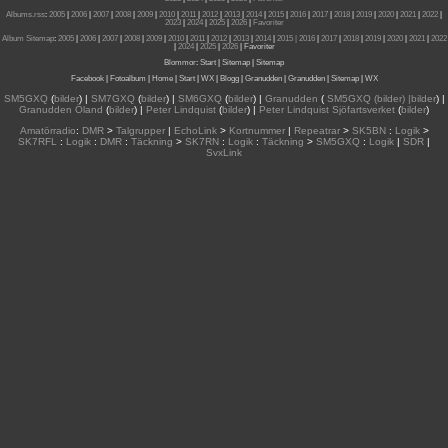
Albums.rss
:
2005
|
2006
|
2007
|
2008
|
2009
|
2010
|
2011
|
2012
|
2013
|
2014
|
2015
|
2016
|
2017
|
2018
|
2019
|
2020
|
2021
|
2022
|
2023
|
2024
|
2025
|
2026
|
Favoriter
Album Sitemap
:
2005
|
2006
|
2007
|
2008
|
2009
|
2010
|
2011
|
2012
|
2013
|
2014
|
2015
| 2016
|
2017
|
2018
|
2019
|
2020
|
2021
|
2022
|
2024
|
2025
|
2026
|
Favoriter
Blommor
:
Start
|
Sitemap
|
Sitemap
Facebook
|
Fotoalbum
|
Home
|
Start
|
WX
|
Blogg
|
Granudden
|
Granudden
|
Sitemap
|
WX
SM5GXQ
(
bilder
) |
SM7GXQ
(
bilder
) |
SM6GXQ
(
bilder
) |
Granudden
(
SM5GXQ (bilder) |bilder
) |
Granudden Öland
(
bilder
) |
Peter Lindquist
(
bilder
) |
Peter Lindquist Sjöfartsverket
(
bilder
)
Amatörradio
:
DMR
>
Talgrupper
|
EchoLink
>
Kortnummer
|
Repeatrar
>
SK5BN
:
Logik
>
SK7RFL
:
Logik
:
DMR
:
Täckning
>
SK7RN
:
Logik
:
Täckning
>
SM5GXQ
:
Logik
|
SDR
|
SvxLink