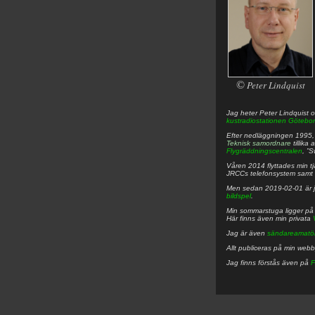
©
Peter Lindquist
Jag heter
Peter
Lindquist
o
kustradiostationen
Götebor
Efter nedläggningen 1995, f
Teknisk samordnare
tillika
Flygräddningscentralen
, ”
Våren 2014 flyttades min tjä
JRCCs telefonsystem samt 
Men sedan 2019-02-01 är 
bildspel
.
Min sommarstuga ligger p
Här finns även min privata
Jag är även
sändareamatö
Allt publiceras på min web
Jag finns förstås även på
F