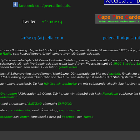
facebook.com/peter.a.lindquist
@sm6gxq
Twitter
sm5gxq (at) telia.com
peter.a.lindquist (a
ch bor i
Norrköping
. Jag är född och uppvuxen i
Nybro
, men flyttade till västkusten 1983, då jag f
g Radio
, som kustradiooperatör och senare även sjöräddningsledare.
lyttade min arbetsplats till Västra Frölunda, Göteborg, där jag fortsatte att arbeta som
Sjöräddni
 assisterande sjö- och flygräddningsledare (samt ibland även
Presstalesman
) på
JRCC Sweden
,
Sj
Sweden Rescue”, som sedan 1995 tillhör
Sjöfartsverket
.
nst till Sjöfartsverkets huvudkontor i
Norrköping
. Där arbetade jag bl a med
statistik
, förvaltning 
JRCCs ledningssystem ”DiscoSAR” och ”NILS” – i en delad tjänst mellan
SAR Stab Systemledni
jag numera pensionär. Du kan
här läsa min berättelse
om mitt spännande yrkesliv. Jag har även sa
å
Granudden
i Färjestaden på Öland. Där har jag min trädgård och i mitt
Fotoalbum
publicerar jag 
Väderstation
.
r
med anropssignal
SM5GXQ
alternativt
SM7GXQ
.
bplats
granudden.info
, samt på min blogg
cpgp.blogg.se
.
acebook
och
Twitter
. finns förstås även på
Facebook
och
Twitter
.