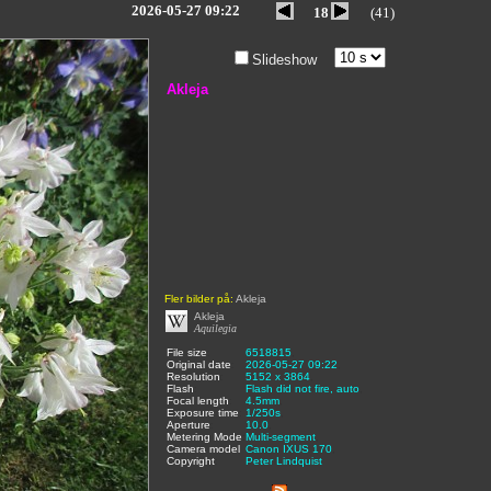
2026-05-27 09:22
18
(41)
Slideshow
Akleja
Fler bilder på:
Akleja
Akleja
Aquilegia
File size
:
6518815
,
Original date
:
2026-05-27 09:22
,
Resolution
:
5152 x 3864
,
Flash
:
Flash did not fire, auto
,
Focal length
:
4.5mm
,
Exposure time
:
1/250s
,
Aperture
:
10.0
,
Metering Mode
:
Multi-segment
,
Camera model
Canon IXUS 170
,
Copyright
:
Peter Lindquist