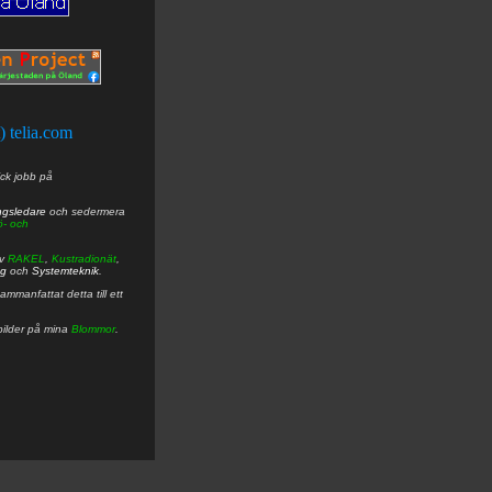
t) telia.com
ick jobb på
ngsledare
och sedermera
ö- och
av
RAKEL
,
Kustradionät
,
ng
och
Systemteknik
.
mmanfattat detta till ett
bilder på mina
Blommor
.