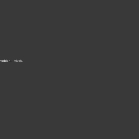
nudden
,
,
Akleja
,