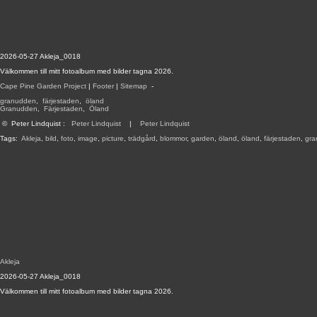
2026-05-27 Akleja_0018
Välkommen till mitt fotoalbum med bilder tagna 2026.
Cape Pine Garden Project
|
Footer
|
Sitemap
-
granudden
,
färjestaden
,
öland
Granudden
,
Färjestaden
,
Öland
©
Peter Lindquist
:
Peter Lindquist
|
Peter Lindquist
Tags:
Akleja
,
bild
,
foto
,
image
,
picture
,
trädgård
,
blommor
,
garden
,
öland
,
öland
,
färjestaden
,
gra
Akleja
2026-05-27 Akleja_0018
Välkommen till mitt fotoalbum med bilder tagna 2026.