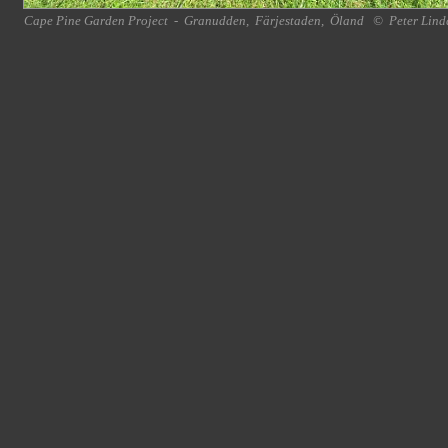
Cape Pine Garden Project
-
Granudden
,
Färjestaden
,
Öland
©
Peter Lind