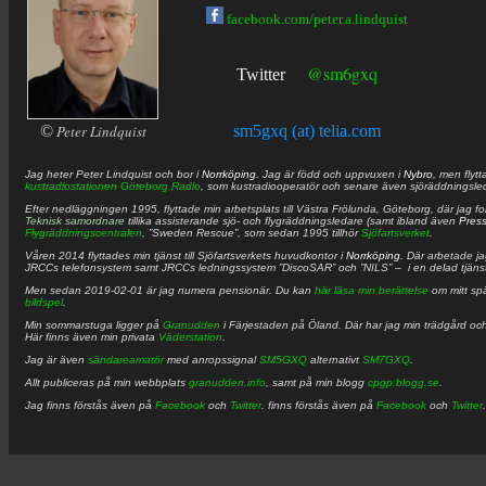
facebook.com/peter.a.lindquist
@sm6gxq
Twitter
©
Peter Lindquist
sm5gxq (at) telia.com
Jag heter
Peter
Lindquist
och bor i
Norrköping
. Jag är född och uppvuxen i
Nybro
, men flytt
kustradiostationen
Göteborg Radio
, som kustradiooperatör och senare även sjöräddningsle
Efter nedläggningen 1995, flyttade min arbetsplats till Västra Frölunda, Göteborg, där jag f
Teknisk samordnare
tillika assisterande sjö- och flygräddningsledare (samt ibland även
Pres
Flygräddningscentralen
, ”Sweden Rescue”, som sedan 1995 tillhör
Sjöfartsverket
.
Våren 2014 flyttades min tjänst till Sjöfartsverkets huvudkontor i
Norrköping
. Där arbetade j
JRCCs telefonsystem samt JRCCs ledningssystem ”DiscoSAR” och ”NILS” – i en delad tjäns
Men sedan 2019-02-01 är jag numera pensionär. Du kan
här läsa min berättelse
om mitt spä
bildspel
.
Min sommarstuga ligger på
Granudden
i Färjestaden på Öland. Där har jag min trädgård och
Här finns även min privata
Väderstation
.
Jag är även
sändareamatör
med anropssignal
SM5GXQ
alternativt
SM7GXQ
.
Allt publiceras på min webbplats
granudden.info
, samt på min blogg
cpgp.blogg.se
.
Jag finns förstås även på
Facebook
och
Twitter
. finns förstås även på
Facebook
och
Twitter
.