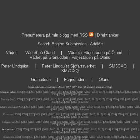
Prenumerera på min blogg med RSS
|
Direktlänkar
Search Engine Submission - AddMe
Väder
:
Vädret på Öland
|
Vädret i Färjestaden på Öland
|
Vädret på Granudden i Färjestaden på Öland
Peter Lindquist
|
Peter Lindquist Sjöfartsverket
|
SM5GXQ
|
SM7GXQ
Granudden
|
Färjestaden
|
Öland
Granudden.info
-
Sitemaps
:
Album
|
WX
|
WX files |
Webcam |
sitemap.xml.gz
Sitemap index:
2005
|
2006
|
2007
|
2008
|
2009
|
2010
|
2011
|
2012
|
2013
|
2014
|
2015
|
2016
|
2017
|
2018
|
2019
|
2020
|
2021
|
2022
|
2023
|
2024
|
2025
|
2026
|
Favoriter
Sitemap (rss):
2005
|
2006
|
2007
|
2008
|
2009
|
2010
|
2011
|
2012
|
2013
|
2014
|
2015
|
2016
|
2017
|
2018
|
2019
|
2020
|
2021
|
2022
|
2023
|
2024
|
2025
|
2026
|
Favoriter
Album sitemaps
:
2005
|
2006
|
2007
|
2008
|
2009
|
2010
|
2011
|
2012
|
2013
|
2014
|
2015
|
2016
|
2017
|
2018
|
2019
|
2020
|
2021
|
2022
|
2023
|
2024
|
2025
|
2026
|
Favoriter
Album.rss
:
2005
|
2006
|
2007
|
2008
|
2009
|
2010
|
2011
|
2012
|
2013
|
2014
|
2015
|
2016
|
2017
|
2018
|
2019
|
2020
|
2021
|
2022
|
2023
|
2024
|
2025
|
2026
|
Favoriter
Images.rss
:
2005
|
2006
|
2007
|
2008
|
2009
|
2010
|
2011
|
2012
|
2013
|
2014
|
2015
|
2016
|
2017
|
2018
|
2019
|
2020
|
2021
|
2022
|
2023
|
2024
|
2025
|
2026
|
Favoriter
Images.xml:
2005
|
2006
|
2007
|
2008
|
2009
|
2010
|
2011
|
2012
|
2013
|
2014
|
2015
|
2016
|
2017
|
2018
|
2019
|
2020
|
2021
|
2022
|
2023
|
2024
|
2025
|
2026
|
Favoriter
Slides.rss
:
2005
|
2006
|
2007
|
2008
|
2009
|
2010
|
2011
|
2012
|
2013
|
2014
|
2015
|
2016
|
2017
|
2018
|
2019
|
2020
|
2021
|
2022
|
2023
|
2024
|
2025
|
2026
|
Favoriter