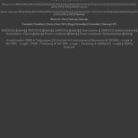
Albums.rss
:
2005
|
2006
|
2007
|
2008
|
2009
|
2010
|
2011
|
2012
|
2013
|
2014
|
2015
|
2016
|
2017
|
2018
|
2019
|
2020
|
2021
|
2022
|
2023
|
2024
|
2025
|
2026
|
Favoriter
Album Sitemap
:
2005
|
2006
|
2007
|
2008
|
2009
|
2010
|
2011
|
2012
|
2013
|
2014
|
2015
| 2016
|
2017
|
2018
|
2019
|
2020
|
2021
|
2022
|
2024
|
2025
|
2026
|
Favoriter
Blommor
:
Start
|
Sitemap
|
Sitemap
Facebook
|
Fotoalbum
|
Home
|
Start
|
WX
|
Blogg
|
Granudden
|
Granudden
|
Sitemap
|
WX
SM5GXQ
(
bilder
) |
SM7GXQ
(
bilder
) |
SM6GXQ
(
bilder
) |
Granudden
(
SM5GXQ (bilder) |bilder
) |
Granudden Öland
(
bilder
) |
Peter Lindquist
(
bilder
) |
Peter Lindquist Sjöfartsverket
(
bilder
)
Amatörradio
:
DMR
>
Talgrupper
|
EchoLink
>
Kortnummer
|
Repeatrar
>
SK5BN
:
Logik
>
SK7RFL
:
Logik
:
DMR
:
Täckning
>
SK7RN
:
Logik
:
Täckning
>
SM5GXQ
:
Logik
|
SDR
|
SvxLink