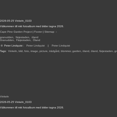
2026-05-25 Vinkeln_0103
Välkommen till mitt fotoalbum med bilder tagna 2026.
Cape Pine Garden Project
|
Footer
|
Sitemap
-
granudden
,
färjestaden
,
öland
Granudden
,
Färjestaden
,
Öland
©
Peter Lindquist
:
Peter Lindquist
|
Peter Lindquist
Tags:
Vinkeln
,
bild
,
foto
,
image
,
picture
,
trädgård
,
blommor
,
garden
,
öland
,
öland
,
färjestaden
,
g
Vinkeln
2026-05-25 Vinkeln_0103
Välkommen till mitt fotoalbum med bilder tagna 2026.