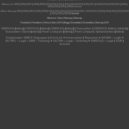
Albums.rss
:
2005
|
2006
|
2007
|
2008
|
2009
|
2010
|
2011
|
2012
|
2013
|
2014
|
2015
|
2016
|
2017
|
2018
|
2019
|
2020
|
2021
|
2022
|
2023
|
2024
|
2025
|
2026
|
Favoriter
Album Sitemap
:
2005
|
2006
|
2007
|
2008
|
2009
|
2010
|
2011
|
2012
|
2013
|
2014
|
2015
| 2016
|
2017
|
2018
|
2019
|
2020
|
2021
|
2022
|
2024
|
2025
|
2026
|
Favoriter
Blommor
:
Start
|
Sitemap
|
Sitemap
Facebook
|
Fotoalbum
|
Home
|
Start
|
WX
|
Blogg
|
Granudden
|
Granudden
|
Sitemap
|
WX
SM5GXQ
(
bilder
) |
SM7GXQ
(
bilder
) |
SM6GXQ
(
bilder
) |
Granudden
(
SM5GXQ (bilder) |bilder
) |
Granudden Öland
(
bilder
) |
Peter Lindquist
(
bilder
) |
Peter Lindquist Sjöfartsverket
(
bilder
)
Amatörradio
:
DMR
>
Talgrupper
|
EchoLink
>
Kortnummer
|
Repeatrar
>
SK5BN
:
Logik
>
SK7RFL
:
Logik
:
DMR
:
Täckning
>
SK7RN
:
Logik
:
Täckning
>
SM5GXQ
:
Logik
|
SDR
|
SvxLink