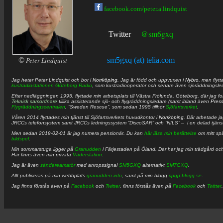
facebook.com/peter.a.lindquist
@sm6gxq
Twitter
©
Peter Lindquist
sm5gxq (at) telia.com
Jag heter
Peter
Lindquist
och bor i
Norrköping
. Jag är född och uppvuxen i
Nybro
, men flytt
kustradiostationen
Göteborg Radio
, som kustradiooperatör och senare även sjöräddningsle
Efter nedläggningen 1995, flyttade min arbetsplats till Västra Frölunda, Göteborg, där jag f
Teknisk samordnare
tillika assisterande sjö- och flygräddningsledare (samt ibland även
Pres
Flygräddningscentralen
, ”Sweden Rescue”, som sedan 1995 tillhör
Sjöfartsverket
.
Våren 2014 flyttades min tjänst till Sjöfartsverkets huvudkontor i
Norrköping
. Där arbetade j
JRCCs telefonsystem samt JRCCs ledningssystem ”DiscoSAR” och ”NILS” – i en delad tjäns
Men sedan 2019-02-01 är jag numera pensionär. Du kan
här läsa min berättelse
om mitt spä
bildspel
.
Min sommarstuga ligger på
Granudden
i Färjestaden på Öland. Där har jag min trädgård och
Här finns även min privata
Väderstation
.
Jag är även
sändareamatör
med anropssignal
SM5GXQ
alternativt
SM7GXQ
.
Allt publiceras på min webbplats
granudden.info
, samt på min blogg
cpgp.blogg.se
.
Jag finns förstås även på
Facebook
och
Twitter
. finns förstås även på
Facebook
och
Twitter
.