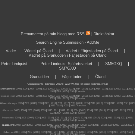
Prenumerera på min blogg med RSS
|
Direktlänkar
Search Engine Submission - AddMe
Väder
:
Vädret på Öland
|
Vädret i Färjestaden på Öland
|
Vädret på Granudden i Färjestaden på Öland
Peter Lindquist
|
Peter Lindquist Sjöfartsverket
|
SM5GXQ
|
SM7GXQ
Granudden
|
Färjestaden
|
Öland
Granudden.info
-
Sitemaps
:
Album
|
WX
|
WX files |
Webcam |
sitemap.xml.gz
Sitemap index:
2005
|
2006
|
2007
|
2008
|
2009
|
2010
|
2011
|
2012
|
2013
|
2014
|
2015
|
2016
|
2017
|
2018
|
2019
|
2020
|
2021
|
2022
|
2023
|
2024
|
2025
|
2026
|
Favoriter
Sitemap (rss):
2005
|
2006
|
2007
|
2008
|
2009
|
2010
|
2011
|
2012
|
2013
|
2014
|
2015
|
2016
|
2017
|
2018
|
2019
|
2020
|
2021
|
2022
|
2023
|
2024
|
2025
|
2026
|
Favoriter
Album sitemaps
:
2005
|
2006
|
2007
|
2008
|
2009
|
2010
|
2011
|
2012
|
2013
|
2014
|
2015
|
2016
|
2017
|
2018
|
2019
|
2020
|
2021
|
2022
|
2023
|
2024
|
2025
|
2026
|
Favoriter
Album.rss
:
2005
|
2006
|
2007
|
2008
|
2009
|
2010
|
2011
|
2012
|
2013
|
2014
|
2015
|
2016
|
2017
|
2018
|
2019
|
2020
|
2021
|
2022
|
2023
|
2024
|
2025
|
2026
|
Favoriter
Images.rss
:
2005
|
2006
|
2007
|
2008
|
2009
|
2010
|
2011
|
2012
|
2013
|
2014
|
2015
|
2016
|
2017
|
2018
|
2019
|
2020
|
2021
|
2022
|
2023
|
2024
|
2025
|
2026
|
Favoriter
Images.xml:
2005
|
2006
|
2007
|
2008
|
2009
|
2010
|
2011
|
2012
|
2013
|
2014
|
2015
|
2016
|
2017
|
2018
|
2019
|
2020
|
2021
|
2022
|
2023
|
2024
|
2025
|
2026
|
Favoriter
Slides.rss
:
2005
|
2006
|
2007
|
2008
|
2009
|
2010
|
2011
|
2012
|
2013
|
2014
|
2015
|
2016
|
2017
|
2018
|
2019
|
2020
|
2021
|
2022
|
2023
|
2024
|
2025
|
2026
|
Favoriter