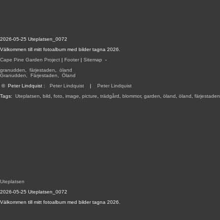
2026-05-25 Uteplatsen_0072
Välkommen till mitt fotoalbum med bilder tagna 2026.
Cape Pine Garden Project
|
Footer
|
Sitemap
-
granudden
,
färjestaden
,
öland
Granudden
,
Färjestaden
,
Öland
©
Peter Lindquist
:
Peter Lindquist
|
Peter Lindquist
Tags:
Uteplatsen
,
bild
,
foto
,
image
,
picture
,
trädgård
,
blommor
,
garden
,
öland
,
öland
,
färjestaden
Uteplatsen
2026-05-25 Uteplatsen_0072
Välkommen till mitt fotoalbum med bilder tagna 2026.