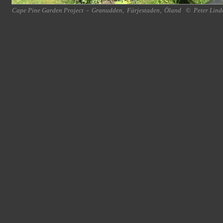
Cape Pine Garden Project
-
Granudden
,
Färjestaden
,
Öland
©
Peter Lind